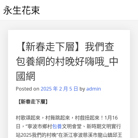
Skip
永生花束
to
content
【新春走下層】我們查
包養網的村晚好嗨哦_中
國網
Posted on
2025 年 2 月 5 日
by
admin
【新春走下層】
村歌頌起來，村舞跳起來，村戲扭起來！1月16
日，“寧波市鄉村
包養
文明會堂、新時期文明實行
站2025我們的村晚”在浙江寧波慈溪市龍山鎮邱王