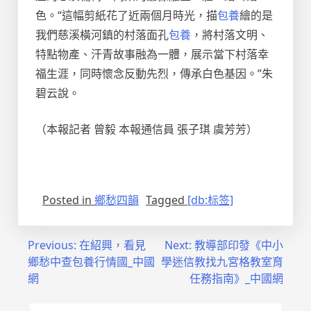
色。“這幅剪紙花了近兩個月時光，描
包養
繪的是
我們慈溪橫河鎮的村落面孔
包養
，將村落文明、
特點物產、汗青故事融為一體，展示當下村落幸
福生涯，同時懷念反動先烈，傳承白色基因。”朱
碧云說。
（本報記者 曾毅 本報通信員 張子琪 虞芳芳）
Posted in
鄉愁四韻
Tagged
[db:标签]
文
Previous:
在紹興，看見
Next:
教導部印發《中小
鄉愁中查包養行情國_中國
學迷信教找九宮格教室育
章
網
任務指南》_中國網
導