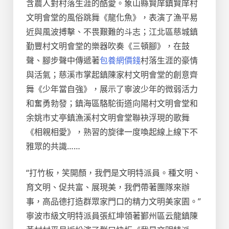
含農人對村落生涯的酷愛。象山縣賢庠鎮賢庠村
文明會堂的風俗跳舞《龍化魚》，表演了漁平易
近與風波搏擊、不畏艱難的斗志；江北區慈城鎮
勤豐村文明會堂的樂器吹奏《三頓腳》，在鼓
聲、腳步聲中傳遞著
包養網價錢
村落生涯的豪情
與活氣；慈溪市掌起鎮陳家村文明會堂的創意齊
舞《少年當自強》，展示了寧波少年的微弱活力
和奮勇勃發；鎮海區駱駝街道向陽村文明會堂和
余姚市丈亭鎮漁溪村文明會堂聯袂浮現的歌舞
《相親相愛》，熟習的旋律一度喚起線上線下不
雅眾的共識……
“打竹板，笑開顏，我們是文明特派員。種文明、
育文明、促共富、展現美，我們帶著團隊來辦
事，高品德打造群眾家門口的精力文明美家園。”
寧波市級文明特派員張紅坤領著鄞州區云龍鎮陳