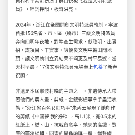
黃村村平易近扮演了群口快板《我是文明特派
員》，唱詞押韻，板聲洪亮。
2024年，浙江在全國開創文明特派員軌制。寧波
首批156名省、市、區（縣市）三級文明特派員
奔向四明年夜地，對準蒼生需求，獻聰明、出實
招，謀項目、干實事，讓優良文明中轉田間地
頭，讓文明軌制立異結果不竭惠及村平易近。當
天村早晨，17位文明特派員現場奉上
包養
了新春
祝願。
非遺是本屆寧波村晚的主題之一。非遺傳承人帶
著他們的農人畫、剪紙、金銀彩繡等拿手盡活表
態。“浙江省百名女紅巧手”朱碧云展現了她創作
的剪紙《中國夢 我的夢》，高1.1米、寬0.5米的
紅紙上，橋、山、抗戰留念亭、馳騁的高鐵、豐
產的慈溪楊梅、同樂的爺孫融匯一體，繪聲繪