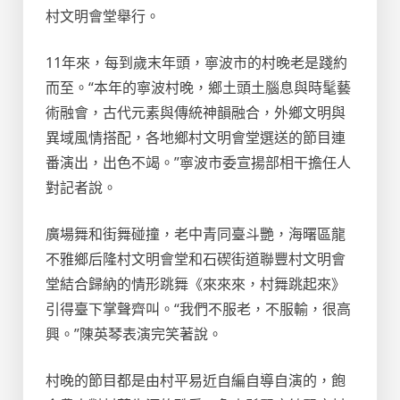
村文明會堂舉行。
11年來，每到歲末年頭，寧波市的村晚老是踐約
而至。“本年的寧波村晚，鄉土頭土腦息與時髦藝
術融會，古代元素與傳統神韻融合，外鄉文明與
異域風情搭配，各地鄉村文明會堂選送的節目連
番演出，出色不竭。”寧波市委宣揚部相干擔任人
對記者說。
廣場舞和街舞碰撞，老中青同臺斗艷，海曙區龍
不雅鄉后隆村文明會堂和石碶街道聯豐村文明會
堂結合歸納的情形跳舞《來來來，村舞跳起來》
引得臺下掌聲齊叫。“我們不服老，不服輸，很高
興。”陳英琴表演完笑著說。
村晚的節目都是由村平易近自編自導自演的，飽