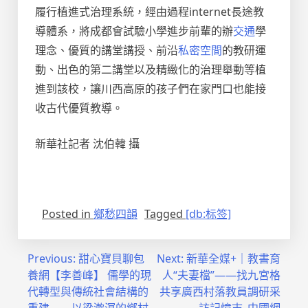
履行植進式治理系統，經由過程internet長途教
導體系，將成都會試驗小學進步前輩的辦
交通
學
理念、優質的講堂講授、前沿
私密空間
的教研運
動、出色的第二講堂以及精緻化的治理舉動等植
進到該校，讓川西高原的孩子們在家門口也能接
收古代優質教導。
新華社記者 沈伯韓 攝
Posted in
鄉愁四韻
Tagged
[db:标签]
文
Previous:
甜心寶貝聊包
Next:
新華全媒+｜教書育
養網【李善峰】 儒學的現
人“夫妻檔”——找九宮格
章
代轉型與傳統社會結構的
共享廣西村落教員調研采
重建——以梁漱溟的鄉村
訪記憶志_中國網