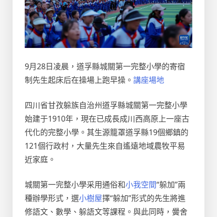
9月28日凌晨，道孚縣城關第一完整小學的寄宿
制先生起床后在操場上跑早操。
講座場地
四川省甘孜躲族自治州道孚縣城關第一完整小學
始建于1910年，現在已成長成川西高原上一座古
代化的完整小學。其生源籠罩道孚縣19個鄉鎮的
121個行政村，大量先生來自遙遠地域農牧平易
近家庭。
城關第一完整小學采用通俗和
小我空間
“躲加”兩
種辦學形式，選
小樹屋
擇“躲加”形式的先生將進
修語文、數學、躲語文等課程。與此同時，黌舍