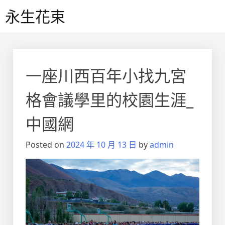
Skip
永生花束
to
content
一座川西百年小找九宮
格會議學里的校園生涯_
中國網
Posted on
2024 年 10 月 13 日
by
admin