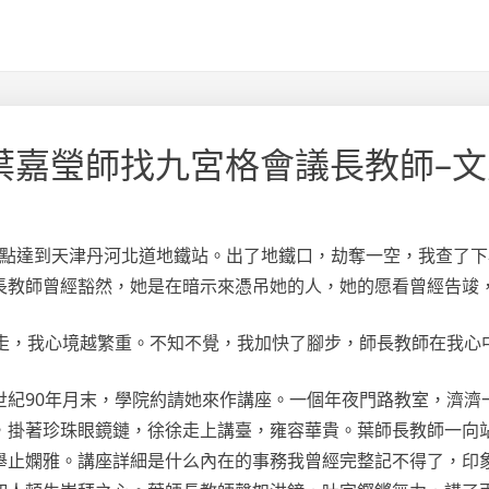
葉嘉瑩師找九宮格會議長教師–文
，九點達到天津丹河北道地鐵站。出了地鐵口，劫奪一空，我查了下
長教師曾經豁然，她是在暗示來憑吊她的人，她的愿看曾經告竣
前走，我心境越繁重。不知不覺，我加快了腳步，師長教師在我心
世紀90年月末，學院約請她來作講座。一個年夜門路教室，濟濟
，掛著珍珠眼鏡鏈，徐徐走上講臺，雍容華貴。葉師長教師一向
舉止嫻雅。講座詳細是什么內在的事務我曾經完整記不得了，印象