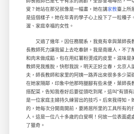
師長教師已是七十有余的高齡，全部會場嘩然，一
叟？她站在那兒就像是一幅畫，她在講
家教
臺上所
是這個樣子。她在年青的學子心上投下了一粒種子
渥、家庭幸福的女性。
又過了幾年，因任務關系，我竟有幸與葉師長
長教師死力讓我留上去吃春餅。我是南邊人，不了
和肉末做成餡，包在用紅薯粉燙成的皮里。滋味是
教師見我推脫，快慰我說，明天正好立春，北京人
夫，師長教師和家里的阿姨一路弄出來很多多少菜
在她家隔鄰，印象中他那時腿腳有些未便，葉師長
搭配菜，告知我卷好后要從頭吃到尾，這叫“有頭
是一位家庭主婦持久練習出的技巧。后來我得知，
的，她每次分開南開前，要將居所里的工具所有的
人。這是一位八十多歲的白叟啊！何故一位表面處
了獵奇。