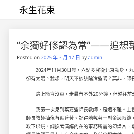
Skip
永生花束
to
content
“余獨好修認為常”——追想
Posted on
2025 年 3 月 17 日
by
admin
2024年11月30日晨，六點多我從北京動身
卻有太陽。我想，明天不該該陰冷些嗎？莫非，師
路上簡直沒車，走曩昔不外20分鐘，但越往
我第一次見到葉嘉瑩師長教師，是遠不雅。上
師長教師抽像有點昏黃。記得她戴著一副金邊眼鏡
取下眼鏡，調換著演講內在的事務所需的幻燈片，