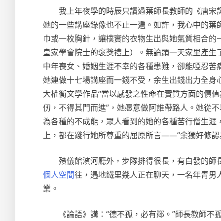
我上年夜學的時辰只讀過葉師長教師的《唐宋
她的一些講座錄像也不止一遍。如許，我心中的葉
巾或一枚胸針，讓樸實的衣物生出與她氣質相合的
皇家學會院士的褒獎禮上）。無論頭一天家里產生
中年喪女、婚姻生涯不幸的各種患難，卻能啞忍苦
她連做十七場講座而一錢不受，余生出錢出力全身
大權衡文學作品“當以感發之性命在實質方面的價值
仞，不得其門而進”，她愿意做阿誰帶路人。她從不
為各種的不成能，眾人看到的她的各種苦行僧生涯
上，都在踐行她所尊重的屈原所言——“余獨好修認
殯儀館濱河廳外，步隊排得很長，有白發的師
個人空間
往，遇地鐵里幾人正在聊天，一名年青男
業。
《論語》講：“德不孤，必有鄰。”師長教師不