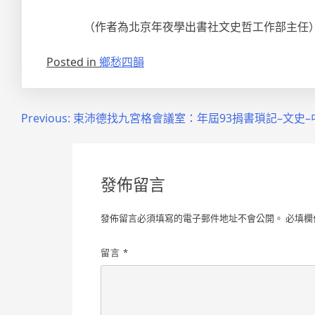
（作者為北京年夜學出書社文史哲工作部主任
Posted in
鄉愁四韻
文
Previous:
束沛德找九宮格會議室：年屆93捐書瑣記–文史–
章
導
發佈留言
覽
發佈留言必須填寫的電子郵件地址不會公開。
必填欄
留言
*