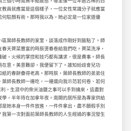
兩三個小時竟無半點疲態，哪里像一位年逾古稀的白
女教員就應當是這個樣子，一位女性常識分子就應當
若何駐顏有術。那時我以為，她必定是一位家道優
小區葉師長教師的家里，談落成作剛好到飯點了。師
在春天薺菜豐富的時辰燙春卷給我們吃。薺菜洗凈，
難破，火候的掌控和技巧都有講求，很是費事。師長
消在意。美意難卻，我便留下了。誰知紛歧會兒功
如紙的春餅疊得老高。那時辰，葉師長教師的弟弟住
。葉師長教師一邊吃，一邊還向我示范若何卷、若何
爽利，生涯中的柴米油鹽之事可以手到擒來，這盡對
夜學，半年待在加拿年夜。南開的居所是為專家供給
都是她本身一件件放進，一件件拿出，盡不願假手別
？我第一次對面前葉師長教師的人生經過的事況發生