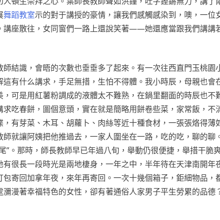
切人頓生崇拜之心。葉師長教師聲如洪鐘，吐字鏗鏘無力，講了
展
舞蹈教室
示的對于講授的豪情，讓我們感觸感染到，噢，一位
。講座散往，女同窗們一路上還說笑著——她還應當跟我們講講
教師結識，會晤的次數也垂垂多了起來。有一次往西直門玉桃園
解這有什么講求，手足無措，生怕不得體。我小時辰，母親也會
美，可是用紅薯粉調成的液體太不難熟，在鍋里翻面的時辰也不
講求吃春餅，圖個意頭，實在就是簡略用餅卷些菜，家常飯，不
碟，有芽菜、木耳、胡蘿卜、肉絲等近十種食材，一張張烙得薄
教師就讓阿姨把他推過去，一家人圍坐在一路，吃的吃，聊的聊
有尾”。那時，師長教師早已年過八旬，舉動仍很便捷，舉措干脆
她有很長一段時光是兩地棲身，一年之中，半年待在天津南開年
打包寄回加拿年夜，來年再寄回。一次十幾個箱子，鉅細物品，
處瀰漫著幸福特色的女性，卻有著通俗人家男子平生勞累的品德