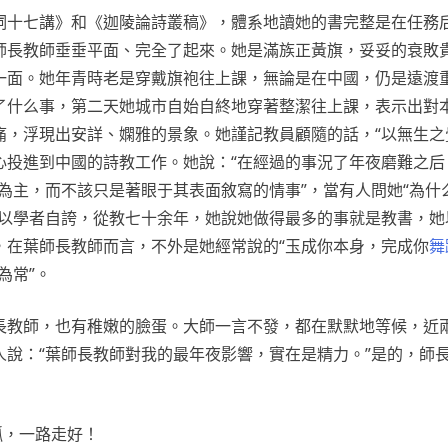
詞十七講》和《迦陵論詩叢稿》，體系地讀她的書完整是在任務
師長教師垂垂平面、完全了起來。她是滿族正黃旗，妥妥的衰敗
一面。她年青時老是穿戴旗袍往上課，無論是在中國，仍是遠渡
了什么事，第二天她城市自始自終地穿著整潔往上課，表示出對
痛，浮現出安詳、嫻雅的景象。她謹記教員顧隨的話，“以無生之
心投進到中國的詩教工作。她說：“在經過的事況了年夜磨難之后
為主，而不該只是著眼于其表面敘寫的情事”，當有人問她“為什
以學者自誇，從教七十余年，她說她做得最多的事就是教書，她
，在葉師長教師而言，不外是她經常說的“玉成你本身，完成你
舞
為常”。
長教師，也有稚嫩的臉蛋。大師一言不發，都在默默地等候，近
人說：“葉師長教師對我的最年夜影響，實在是精力。”是的，師
孤，一路走好！