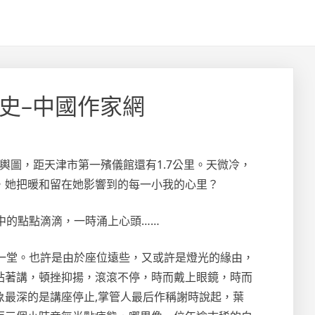
史–中國作家網
輿圖，距天津市第一殯儀館還有1.7公里。天微冷，
，她把暖和留在她影響到的每一小我的心里？
中的點點滴滴，一時涌上心頭……
一堂。也許是由於座位遠些，又或許是燈光的緣由，
站著講，頓挫抑揚，滾滾不停，時而戴上眼鏡，時而
最深的是講座停止,掌管人最后作稱謝時說起，葉