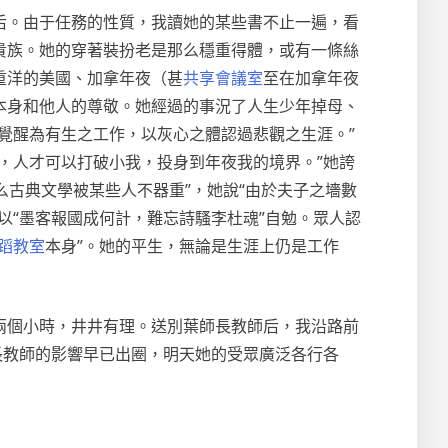
后。由于任務的性質，我讀她的某些書不止一遍，看
貴族。她的穿著裝扮老是那么穩重得體，或有一條絲
重洋的美國、加拿年夜（甚
共享會議室
至在加拿年夜
本身和他人的尊敬。她經過的事況了人生少年掉母、
覺醒為有生之工作，以灰心之體認過悲觀之生涯。”
，人才可以打破小我，投身到年夜我的境界。”她誇
么古典文學被某些人不器重”，她說“由於夫子之墻數
以“墨客報國成何計，難忘詩騷李杜魂”自勉。眾人認
蹈教室
本身”。她的平生，無論是生涯上仍是工作
兩個小時，井井有理。送別葉師長教師后，我沿路前
長教師的影響早已出圈，明天她的受眾廣泛各行各