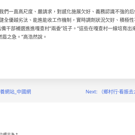
我們一直高尺度、嚴請求，對感化施展欠好、義務認識不強的后備
健全優越劣汰、能進能收工作機制，實時調劑狀況欠好、積極性不
備干部補選進進嘎查村“兩委”班子。“這些在嘎查村一線培育
燃眉之急。”高浩然說。
包養網站_中國網
Next:
（鄉村行·看振
位標示為
*