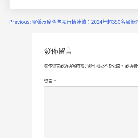
文
Previous:
醫藥反腐查包養行情連續：2024年超350名醫藥
章
導
發佈留言
覽
發佈留言必須填寫的電子郵件地址不會公開。
必填欄
留言
*