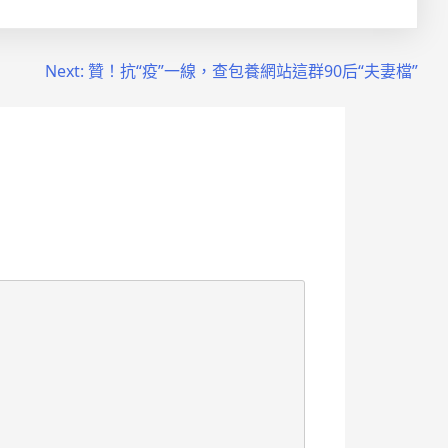
Next:
贊！抗“疫”一線，查包養網站這群90后“夫妻檔”