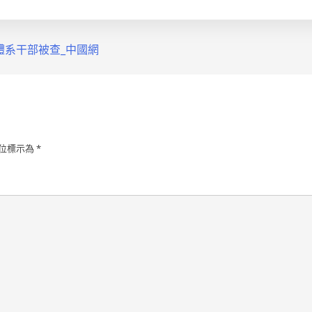
體系干部被查_中國網
位標示為
*