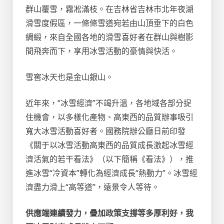
群山覆雪，霧凇滿枝。在吉林省吉林市北年夜湖
滑雪度假區，一條條雪道宛若由山頂垂下的白色
綢緞，來自全國各地的滑雪喜好者在群山與樹影
間飛奔而下，享用冰雪活動的豪情與快活。
雪窖冰天也是金山銀山。
近年來，“冰雪經濟”不竭升溫，各地域各部分捉
住機會，以多樣化產物、高東西的品質辦事吸引
寬大冰雪活動喜好者。國務院辦公廳日前印發
《關于以冰雪活動高東西的品質成長激起冰雪經
濟活氣的若干看法》（以下簡稱《看法》），推
進冰雪“冷資本”轉化為經濟成長“熱動力”。冰雪經
濟盡力滑上“高等道”，遠景令人等待。
供應端連續發力，疊加政策支撐等多厚利好，我