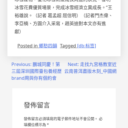
冰雪花費優質場景，完成冰雪經濟立異成長。”王
裕雄說。（記者 葛孟超 屈信明）（記者門杰偉、
李亞楠、方圓介入采寫，趙英迪對本文亦有進
獻）
Posted in
鄉愁四韻
Tagged
[db:标签]
文
Previous:
鵬城同慶！第
Next:
走找九宮格教室近
三屆深圳國際臺包養經歷
云南普洱盡版木刻_中國網
章
brand周與你有個約會
導
覽
發佈留言
發佈留言必須填寫的電子郵件地址不會公開。
必
填欄位標示為
*