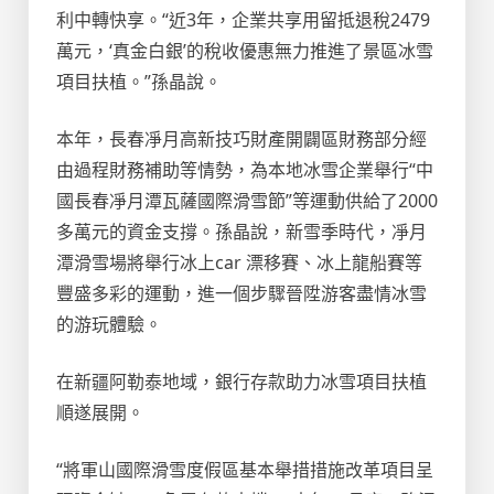
利中轉快享。“近3年，企業共享用留抵退稅2479
萬元，‘真金白銀’的稅收優惠無力推進了景區冰雪
項目扶植。”孫晶說。
本年，長春凈月高新技巧財產開闢區財務部分經
由過程財務補助等情勢，為本地冰雪企業舉行“中
國長春凈月潭瓦薩國際滑雪節”等運動供給了2000
多萬元的資金支撐。孫晶說，新雪季時代，凈月
潭滑雪場將舉行冰上car 漂移賽、冰上龍船賽等
豐盛多彩的運動，進一個步驟晉陞游客盡情冰雪
的游玩體驗。
在新疆阿勒泰地域，銀行存款助力冰雪項目扶植
順遂展開。
“將軍山國際滑雪度假區基本舉措措施改革項目呈