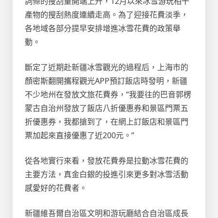
詞條的搜刮量開端上升，12月以來冰雪游玩相干
產物的搜刮熱度連續走高。為了迎接花費淡季，
各地域各部分提早安排增進冰雪花費的政策舉
動。
斷定了近期赴新疆冰雪觀光的過程后，上海市的
顏密斯翻開攜程觀光APP預訂飯店時發明，新疆
不少地州在發放文旅花費券，“我要往的巴音郭楞
蒙古自治州發放了飯店八折優惠券和景區門票五
折優惠券，我都搶到了，在網上訂飯店和景區門
票加起來直接優惠了近200元。”
從各地實行來看，發放花費券是拉動冰雪花費的
主要方法，真金白銀的投進引來更多對冰雪活動
感愛好的花費者。
新疆維吾爾自治區文明和游玩廳結合自治區成長