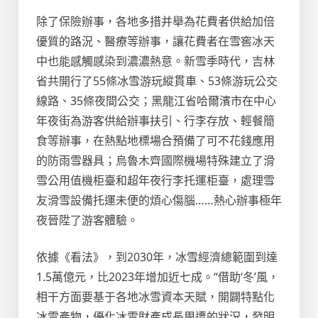
除了保險辦事，各地多措并舉為花費者供給加倍
優質的路況、醫療等辦事，讓花費者在雪窖冰天
中也能感觸感染到濃濃熱意。新雪季時代，吉林
省共開行了55條冰雪游玩縱貫車、53條游玩公交
線路、35條夜間公交；黑龍江省哈爾濱市在中心
年夜街為游客供給辦事扶引、行李存放、輕餐簡
食等辦事，在熱點地標場合預備了可不花錢應用
的防雨雪器具；烏魯木齊國際機場特殊建立了滑
雪公用值機柜臺和超年夜行李托運柜臺，處理雪
友滑雪設備托運未便的煩心傷腦……熱心辦事極年
夜晉陞了游客體驗。
依據《看法》，到2030年，冰雪經濟總範圍到達
1.5萬億元，比2023年增加近七成。“借助‘冬’風，
相干方面要基于各地冰雪資本天賦，開闢特點化
冰雪產物，優化冰雪財產成長周遭的狀況，發明