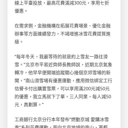
線上平臺投放，最高花費滿減300元，享用七折
優惠。
在需求側，金融機構在拓展花費場景、優化金融
辦事等方面連續發力，不竭增進冰雪花費提質進
級。
“每年冬天，我最等待的就是約上雪友一路往滑
雪。”北京市平易近齊師長教師說，近期北京氣象
轉冷，他早早便開端追蹤關心幾個京郊雪場的新
聞，“南山滑雪場有優惠運動，應用微信綁定工行
信譽卡付出購置雪票，可以享用滿200元減50元
的優惠，我立馬就下了單，三人同業，每人減50
元，真劃算。”
工商銀行北京分行本年發布“燃動京城 愛購冰雪
季”系列花費運動，面向北京地域的南山、軍都