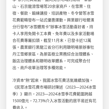
山、石京龍滑雪場等20余家商戶，在雪票、住
宿、餐飲、鍛練講授、培訓產物、冬令營等冰雪
花費範疇發布一站式優惠運動。興業銀行哈爾濱
分行發布“冰雪體育卡”辦事冰雪活動喜好者，持
卡人享用免開卡工本費、免年費以及多家活動場
合花費專屬扣頭，截至11月末，已發卡近12萬
張。農業銀行黑龍江省分行利用聰明場景辦事牡
丹江雪鄉景區，為景區樹立票務綜合治理體系、
飯店治理體系和聰明收單體系，可完成聚合付
出、商戶收單治理等多種效能。
冷資本“熱”起來，我國冰雪花費活氣連續加強。
《民眾冰雪花費市場研討陳述（2023—2024冰雪
季）》顯示，2023—2024冰雪季花費範圍跨越
1500億元，72.73%介入冰雪活動的居平易近有花
費收入。