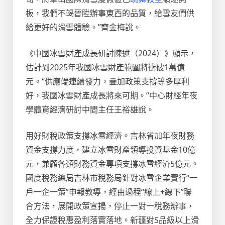
板，我們不竭晉陞辦事東西的品質，給雪友們供
給更好的滑雪體驗。”齊金梅說。
《中國冰雪財產成長研討陳述（2024）》顯示，
估計到2025年我國冰雪財產範圍將衝破1萬億
元。“供應端連續發力，疊加政策支撐等多厚利
好，我國冰雪財產成長將來可期。”中心財經年夜
學體育經濟研討中間主任王裕雄說。
用好財稅政策支撐冰雪經濟。吉林省加年夜財務
資金支撐力度，建立冰雪財產領導投資基金10億
元，兼顧各類財務資金專項支撐冰雪經濟5億元。
國度稅務總局吉林市稅務局針對冰雪企業實行“一
戶一企一策”申報教導，經由過程“線上+線下”聯
合方法，展開政策宣揚，停止一對一稅務辦事，
全力保證稅惠盈利落實落地。新疆對S品級以上滑