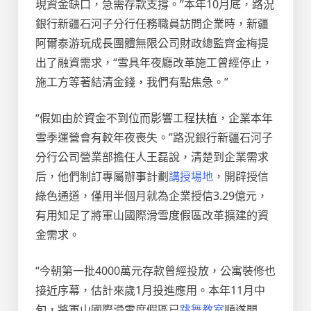
現資金缺口，急需存款支撐。”本年10月底，路況
銀行新疆石河子分行任務職員訪問企業時，新疆
阿爾泰游玩成長團體無限公司財政總監齊金梅提
出了融資需求，“雪具年夜廳改革施工曾經停止，
施工方等著結清金錢，我們有點焦急。”
“假如由於資金不到位而影響工程扶植，企業本年
雪季運營會有較年夜喪失。”路況銀行新疆石河子
分行公司營業部擔任人王磊說，清楚到企業需求
后，他們制訂專屬辦事計劃
講授場地
，開辟授信
綠色通道，僅用半個月就為企業授信3.29億元，
有用知足了將軍山國際滑雪度假區改革擴建的資
金需求。
“今朝第一批4000萬元存款曾經投放，公寓裝修也
接近序幕，估計來歲1月投進應用。本年11月中
旬，將軍山國際滑雪度假區已
跳舞教室
順遂開