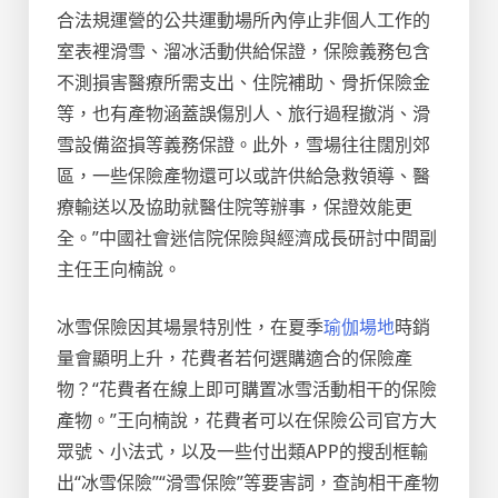
合法規運營的公共運動場所內停止非個人工作的
室表裡滑雪、溜冰活動供給保證，保險義務包含
不測損害醫療所需支出、住院補助、骨折保險金
等，也有產物涵蓋誤傷別人、旅行過程撤消、滑
雪設備盜損等義務保證。此外，雪場往往闊別郊
區，一些保險產物還可以或許供給急救領導、醫
療輸送以及協助就醫住院等辦事，保證效能更
全。”中國社會迷信院保險與經濟成長研討中間副
主任王向楠說。
冰雪保險因其場景特別性，在夏季
瑜伽場地
時銷
量會顯明上升，花費者若何選購適合的保險產
物？“花費者在線上即可購置冰雪活動相干的保險
產物。”王向楠說，花費者可以在保險公司官方大
眾號、小法式，以及一些付出類APP的搜刮框輸
出“冰雪保險”“滑雪保險”等要害詞，查詢相干產物