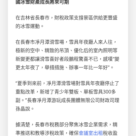
國冰雪財產成長將來可期
在吉林省長春市，財稅政策支撐景區供給更豐盛
的冰雪運動。
在長春市凈月潭滑雪場，雪具年夜廳人來人往，
極新的空中、精致的吊頂、優化后的室內照明等
新變更都讓滑雪喜好者段鵬程驚喜不已，感嘆“變
更太年夜了，舉措措施、辦事一年比一年好”。
“夏季到來前，凈月潭滑雪場對雪具年夜廳停止了
重點改革，新增了青少年雙板、單板雪具300多
副。”長春凈月潭游玩成長團體無限公司財政司理
孫晶說。
據清楚，長春市稅務部分聚焦冰雪企業需求，精
準推送和教導涉稅政策，確保
會議室出租
稅收盈