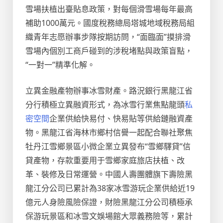
雪場扶植出臺貼息政策，對每個滑雪場每年最高
補助1000萬元。國度稅務總局塔城地域稅務局組
織青年志愿辦事步隊按期訪問，“面臨面”摸排滑
雪場內個別工商戶碰到的涉稅堵點與政策盲點，
“一對一”精準化解。
立異金融產物辦事冰雪財產。路況銀行黑龍江省
分行積極立異融資形式，為冰雪行業焦點龍頭
私
密空間
企業供給快易付、快易貼等供給鏈融資產
物。黑龍江省海林市鄉村信譽一起配合聯社聚焦
牡丹江雪鄉景區小微企業立異發布“雪鄉驛貸”信
貸產物，存款重要用于雪鄉家庭旅店扶植、改
革、裝修及日常運營。中國人壽團體旗下壽險黑
龍江分公司已累計為38家冰雪游玩企業供給近19
億元人身險風險保證，財險黑龍江分公司積極承
保游玩景區和冰雪文娛場館大眾義務險等，累計