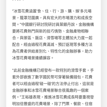
“冰雪花費涵蓋‘食、住、行、游、購、娛’多元場
景，籠罩范圍廣，具有宏大的市場潛力和成長空
間。”中國銀行研討院研討員葉銀丹說，金融機構
要將花費熱門與新的技巧情勢、金融產物相聯
合，與景區、飯店、滑雪場等主體加大力度一起
配合，經由過程花費滿減、預訂返現等多種方法
為花費者供給差別化、特性化的金融辦事，助力
冰雪花費場景連續擴容。
“此前金融機構已經發布一款特別的滑雪手套，手
套外部嵌進了數字國民幣可穿著裝備錢包，花費
者可以經由過程‘碰一碰’的方法停止付出，這就是
金融辦事和冰雪花費場景聯合很風趣的一個案
例。”王裕雄表現，推進冰雪花費成長時要重視發
明加倍豐盛的花費場景，除了門票、餐飲、住宿