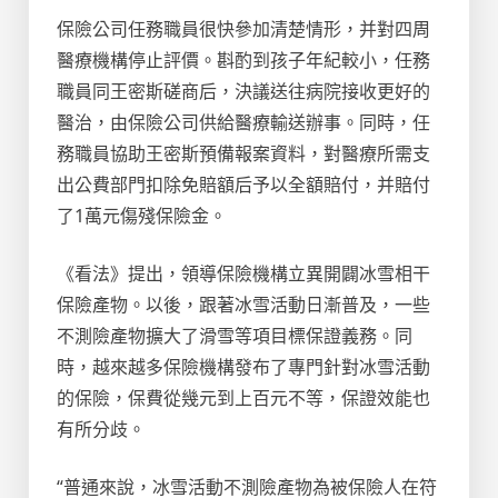
保險公司任務職員很快參加清楚情形，并對四周
醫療機構停止評價。斟酌到孩子年紀較小，任務
職員同王密斯磋商后，決議送往病院接收更好的
醫治，由保險公司供給醫療輸送辦事。同時，任
務職員協助王密斯預備報案資料，對醫療所需支
出公費部門扣除免賠額后予以全額賠付，并賠付
了1萬元傷殘保險金。
《看法》提出，領導保險機構立異開闢冰雪相干
保險產物。以後，跟著冰雪活動日漸普及，一些
不測險產物擴大了滑雪等項目標保證義務。同
時，越來越多保險機構發布了專門針對冰雪活動
的保險，保費從幾元到上百元不等，保證效能也
有所分歧。
“普通來說，冰雪活動不測險產物為被保險人在符