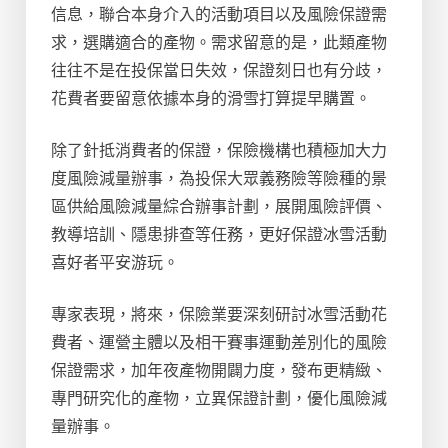
信息，聯合本身介入的活動項目以及風險保證需
求，選購適合的產物。需求留意的是，此類產物
往往不是在投保當日失效，保證刻日也有分歧，
花費者要留意依據本身的滑雪打算提早購置。
除了針抵消費者的保證，保險機構也積極加大力
度風險減量辦事，為投保大眾義務險等險種的景
區供給風險減量綜合辦事計劃，展開風險評價、
教導培訓、隱患排查等任務，更好保證冰雪活動
喜好者平安游玩。
專家表現，將來，保險業要深刻研討冰雪活動花
費者、運營主體以及相干賽事運動差別化的風險
保證需求，加年夜產物開闢力度，發布更精緻、
專門研究化的產物，立異保證計劃，優化風險減
量辦事。