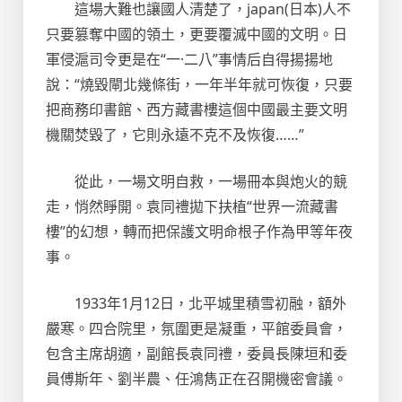
這場大難也讓國人清楚了，japan(日本)人不
只要篡奪中國的領土，更要覆滅中國的文明。日
軍侵滬司令更是在“一·二八”事情后自得揚揚地
說：“燒毀閘北幾條街，一年半年就可恢復，只要
把商務印書館、西方藏書樓這個中國最主要文明
機關焚毀了，它則永遠不克不及恢復……”
從此，一場文明自救，一場冊本與炮火的競
走，悄然睜開。袁同禮拋下扶植“世界一流藏書
樓”的幻想，轉而把保護文明命根子作為甲等年夜
事。
1933年1月12日，北平城里積雪初融，額外
嚴寒。四合院里，氛圍更是凝重，平館委員會，
包含主席胡適，副館長袁同禮，委員長陳垣和委
員傅斯年、劉半農、任鴻雋正在召開機密會議。