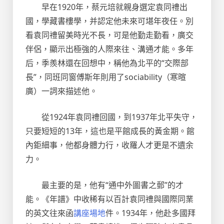
早在1920年，蔡元培就親身選定袁同禮出
國，學藏書樓學，并認定他未來可堪年夜任。別
看袁同禮留美時光不長，可是他勤走勤看，廣交
伴侶，顯示出極強的人際來往、溝通才能。多年
后，季羨林還在回想中，稱他為北平的“交際部
長”，同班同窗傅斯年則用了sociability（寒暄
廣）一詞來描述他。
從1924年袁同禮回國，到1937年北平失守，
只要短短的13年，這也是平館成長的黃金期。館
內鉅細事，他都身體力行，收羅人才更是不遺余
力。
最主要的是，他有“通中外圖書之郵”的才
能。《年譜》中收稀有以百計袁同禮與國際同業
的英文往來函
講座場地
件。1934年，他赴多國拜