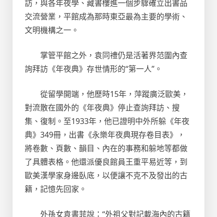
訪，與各年夜學、藏書樓進一個步驟確立出書品
交流營業，平館成為那時東亞最為主要的學術、
文明機構之一。
掌管平館之外，袁同禮仍是活著界范圍內查
詢拜訪《年夜典》存世情形的“第一人”。
從留學開端，他歷時15年，萍蹤廣泛歐美，
對流散在國外的《年夜典》停止查詢拜訪、搜
集、復制。至1933年，他已證明中外所躲《年夜
典》349冊，出書《永樂年夜典現存卷目表》，
將卷數、頁數、韻目、內在的事務和躲地等都做
了具體表格。他還派優良館員王重平易近等，到
歐美漢學家身邊臥底，以便讓不克不及發出的古
籍，記憶先回家。
外孫女袁書菲說：“外祖父對記載海內的古籍