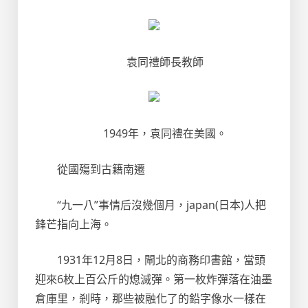
袁同禮師長教師
1949年，袁同禮在美國。
從國殤到古籍南遷
“九一八”事情后沒幾個月，japan(日本)人把
鋒芒指向上海。
1931年12月8日，閘北的商務印書館，當頭
迎來6枚上百公斤的熄滅彈。第一枚炸彈落在油墨
倉庫里，剎時，那些被融化了的鉛字像水一樣在