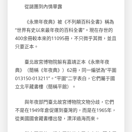
從謎團到內情畢露
《永樂年夜典》被《不列顛百科全書》稱為
“世界有史以來最年夜的百科全書”。現在存世的
400余冊較本來的11095冊，不只微乎其微，並且
只要正本。
臺北故宮博物院躲有嘉靖正本《永樂年夜
典》（簡稱《年夜典》）62冊，同一編號為“平圖
013150-013211”。“平圖”二字表白，它們屬于國
立北平藏書樓（簡稱平館）。
與年夜部門臺北故宮博物院文物分歧，它們
不是在1949年倉促運到臺灣的，而是在1965年，
從美國國會藏書樓出發，漂洋過海而來。