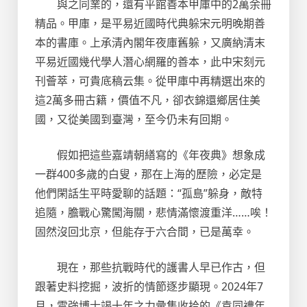
與之同業的，還有平館善本甲庫中的2萬余冊
精品。甲庫，是平易近國時代典躲宋元明晚期善
本的書庫。上承清內閣年夜庫舊躲，又廣納清末
平易近國幾代學人潛心網羅的善本，此中宋刻元
刊薈萃，可貴底稿云集。從甲庫中再精選出來的
這2萬多冊古籍，價值不凡，卻衣錦還鄉居住美
國，又從美國到臺灣，至今仍未有回期。
假如把這些嘉靖朝繕寫的《年夜典》想象成
一群400多歲的白叟，那在上海的歷險，必定是
他們閑話生平時愛聊的話題：“孤島”躲身，敵特
追隨，膽戰心驚闖海關，悲情滿懷渡重洋……唉！
固然沒回北京，但能存于六合間，已是萬幸。
現在，那些抗戰時代的護書人早已作古，但
跟著史料挖掘，波折的情節逐步顯現。2024年7
月，雷強博士竭十年之力彙集收拾的《袁同禮年