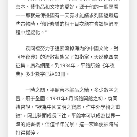
善本、藝術品和文物的愛好，源于他的一個愿看
——那就是傍邊國有一天有才能請求列國返還這
些古物時，他所修編的相干目次能在會談經過歷
程中起感化。”
袁同禮努力于追索流掉海內的中國文物，對
《年夜典》的流散狀態又了如指掌，天然能四處
征集，廣為網羅。到1934年，平館所躲《年夜
典》多少數字已達93冊。
一時之間，平館善本躲品之精，多少數字之
豐，冠于全國。1931年6月新館開館之初，袁同
禮曾說，“欲為中國文明之寶庫，作中外學術之重
鎮”，照此勢頭成長下往，平館本可以成為世界一
流的藏書樓，但僅半年光景，這一宏愿便被時局
打得稀碎。