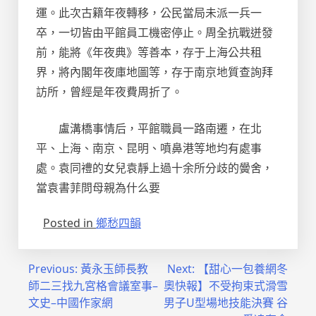
運。此次古籍年夜轉移，公民當局未派一兵一
卒，一切皆由平館員工機密停止。周全抗戰迸發
前，能將《年夜典》等善本，存于上海公共租
界，將內閣年夜庫地圖等，存于南京地質查詢拜
訪所，曾經是年夜費周折了。
盧溝橋事情后，平館職員一路南遷，在北
平、上海、南京、昆明、噴鼻港等地均有處事
處。袁同禮的女兒袁靜上過十余所分歧的黌舍，
當袁書菲問母親為什么要
Posted in
鄉愁四韻
文
Previous:
黃永玉師長教
Next:
【甜心一包養網冬
師二三找九宮格會議室事–
奧快報】不受拘束式滑雪
章
文史–中國作家網
男子U型場地技能決賽 谷