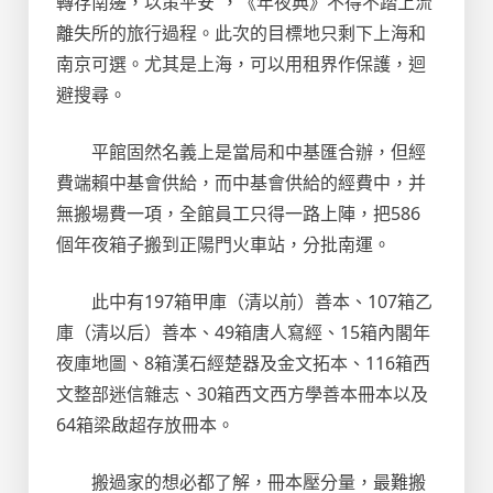
轉存南邊，以策平安”，《年夜典》不得不踏上流
離失所的旅行過程。此次的目標地只剩下上海和
南京可選。尤其是上海，可以用租界作保護，迴
避搜尋。
平館固然名義上是當局和中基匯合辦，但經
費端賴中基會供給，而中基會供給的經費中，并
無搬場費一項，全館員工只得一路上陣，把586
個年夜箱子搬到正陽門火車站，分批南運。
此中有197箱甲庫（清以前）善本、107箱乙
庫（清以后）善本、49箱唐人寫經、15箱內閣年
夜庫地圖、8箱漢石經楚器及金文拓本、116箱西
文整部迷信雜志、30箱西文西方學善本冊本以及
64箱梁啟超存放冊本。
搬過家的想必都了解，冊本壓分量，最難搬