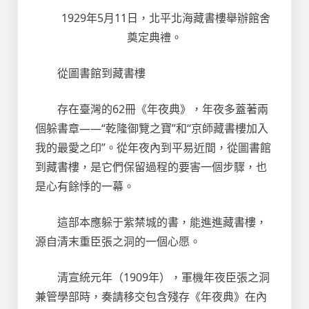
1929年5月11日，北平北海藏書樓舉辦館舍
奠定典禮。
從圖書館到藏書樓
存在臺灣的62冊《年夜典》，年夜多蓋著兩
個躲書章——“乾隆御覽之寶”和“京師藏書樓加入
我的最愛之印”。從年夜內到平易近間，從圖書館
到藏書樓，是它們保留過程的要害一個步驟，也
是心有餘悸的一幕。
這部本應躲于紫禁城的書，能進進藏書樓，
源自清末重臣張之洞的一個心愿。
清宣統元年（1909年），軍機年夜臣張之洞
兼管學部時，奏請移交包含殘存《年夜典》在內