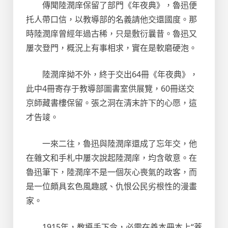
傳聞陸潤庠保留了部門《年夜典》，魯迅便
托人帶口信，以教導部的名義請他交還國度。那
時陸潤庠曾經年過古稀，只是敷衍曩昔。魯迅又
屢次登門，概況上有事相求，實在是軟磨硬泡。
陸潤庠拗不外，終于交出64冊《年夜典》，
此中4冊寄存于教導部圖書室供展覽，60冊送交
京師藏書樓保留。張之洞在清末許下的心愿，這
才告竣。
一來二往，魯迅與陸潤庠還成了忘年交，他
在雜文和手札中屢次說起陸潤庠，均含敬意。在
魯迅筆下，陸潤庠不是一個灰心喪氣的政客，而
是一位頗具玄色風趣感、仇恨公民劣根性的漫畫
家。
1915年，教導手下令，必需在善本冊本上“蓋