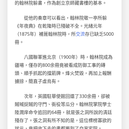
的翰林院躲書，作為創立京師藏書樓的基本。
從他的奏章可以看出，翰林院敬一亭所躲
《年夜典》在乾隆時已殘破不全。光緒元年
（1875年）補葺翰林院時，所
交流
存已缺乏5000
冊。
八國聯軍進北京（1900年）時，翰林院成為
疆場，僅存的800余冊竟被看成防御工事的磚
頭、順手抓起的擋箭牌。烽火焚毀，再加上報酬
擄掠，簡直子虛烏有。
次年，英國駐華使館回還了330余冊，卻被
賊喊捉賊的守門、衙役等瓜分。翰林院掌院學士
陸潤庠命令追回的64冊，就是張之洞所說的清廷
殘存了。張之洞有所不知的是，這位標榜寡欲的
狀元，竟把收下去的書都搬到了自家宅院。