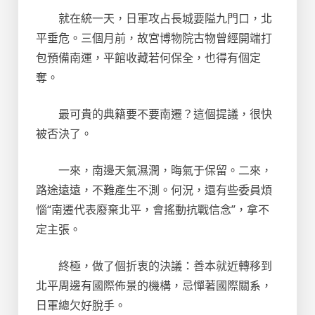
就在統一天，日軍攻占長城要隘九門口，北
平垂危。三個月前，故宮博物院古物曾經開端打
包預備南運，平館收藏若何保全，也得有個定
奪。
最可貴的典籍要不要南遷？這個提議，很快
被否決了。
一來，南邊天氣濕潤，晦氣于保留。二來，
路途遠遠，不難產生不測。何況，還有些委員煩
惱“南遷代表廢棄北平，會搖動抗戰信念”，拿不
定主張。
終極，做了個折衷的決議：善本就近轉移到
北平周邊有國際佈景的機構，忌憚著國際關系，
日軍總欠好脫手。