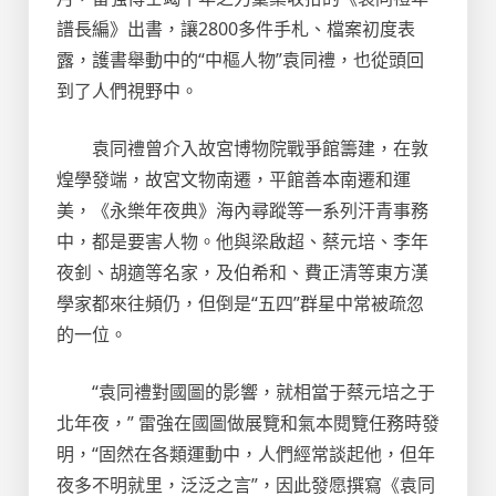
譜長編》出書，讓2800多件手札、檔案初度表
露，護書舉動中的“中樞人物”袁同禮，也從頭回
到了人們視野中。
袁同禮曾介入故宮博物院戰爭館籌建，在敦
煌學發端，故宮文物南遷，平館善本南遷和運
美，《永樂年夜典》海內尋蹤等一系列汗青事務
中，都是要害人物。他與梁啟超、蔡元培、李年
夜釗、胡適等名家，及伯希和、費正清等東方漢
學家都來往頻仍，但倒是“五四”群星中常被疏忽
的一位。
“袁同禮對國圖的影響，就相當于蔡元培之于
北年夜，” 雷強在國圖做展覽和氣本閱覽任務時發
明，“固然在各類運動中，人們經常談起他，但年
夜多不明就里，泛泛之言”，因此發愿撰寫《袁同