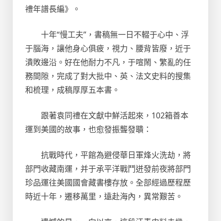
禮年譜長編》。
十年“慢工夫”，書稿無一日不輟于心中、浮
于腦海，讓他身心俱疲，視力、腰背皆廢，近于
潰敗邊沿。好在他耐力不凡，于喧鬧、繁亂的任
務間隙，完成了對大批中、英、法文史料的搜集
和梳理，成稿厚厚五本書。
跟著袁同禮在文獻中鮮活起來，102箱善本
運到美國的故事，也愈發振聾發聵：
抗戰時代，平館為避侵華日軍烽火洗劫，將
部門收藏南運，并于承平洋戰鬥迸發前夜將部門
珍品運往美國國會藏書樓存放。全部經過歷程歷
時近十年，遷移萬里，遠赴海內，異常艱苦。