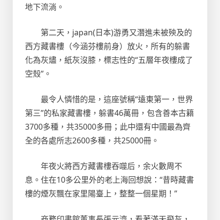
地下流淌。
第二天，japan(日本)游勇又潛進未被殃及的
西方藏書樓（今涵芬樓前身）放火，所有的躲書
化為灰燼，紙灰沒膝，標志性的“五層年夜樓成了
空殼”。
最令人憐惜的是，這座號稱“遠東第一，世界
第三”的私家藏書樓，躲書46萬冊，包含善本古籍
3700多種，共35000多冊；此中還有中國最為齊
全的各處所志2600多種，共25000冊。
年夜火將西方藏書樓吞噬后，余火數周不
息。住在10多公里外的老上海回想說：“昔時藏書
樓的煙灰飄在家里陽臺上，整整一個星期！”
商務印書館董事長張元濟，看著滿天飛灰，