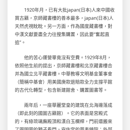
1920年月，已有大批japan(日本)人來中國收
買古籍，京師藏書樓的善本最多，japan(日本)人
天然虎視眈眈。另一方面，作為國度藏書樓，對
中漢文獻要盡全力往搜集購置，因此要“奮起直
追”。
他的苦心運營畢竟沒有空費。1929年8月，
依照他生前的提出，京師藏書樓和北京藏書樓合
并為國立北平藏書樓。中華教導文明基金董事會
（簡稱中基會）用美國庚款退賠款全力支撐平館
的古代化轉型，包含新建館舍、購置圖書等。
兩年后，一座華麗堂皇的建筑在北海邊落成
（即此刻的國圖古籍館）。它的表面是宮殿式
的，有綠琉璃廡殿頂和漢白玉欄桿，門前還搬來
了圓明園的獅子看門，安佑宮的華表鎮院；外部