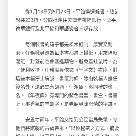
從1月13日到5月23日，平館遴選躲書，總計
封裝233箱，分四批運往天津年夜陸銀行、北平
德華銀行及北平協和華語黌舍三處存放。
每個裝書的箱子都是松木釘制，厚實又耐
磨。任務職員還為每本書都裹上蠟紙，用來隔斷
潮氣，封蓋前也會塞進藥物，避免蟲蛀鼠啃。為
了便利收拾，任務職員依據《千字文》次序，對
這些木箱停止編號，書篋封條，除由裝箱人擔任
簽名外，還必需有胡適、任鴻雋、袁同禮的簽
名。《年夜典》有專門的藍色書套、書盒，書簽
上，那秀氣的羊毫字，是老館員陳恩情的字跡。
安置才兩年，平館又接到公民當局急電，令
他們將館躲的古籍善本，“以極秘密之方式，摘要