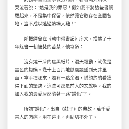
哭泣著說：“這是我的罪惡！假如我不將這些書網
羅起來，不是集中保留，依然讓它散存在全國各
地，豈不成以逃過這場大難！”
鄭振鐸曾在《劫中得書記》序文，描述了十
年躲書一朝被焚的苦楚，他寫道：
沒有燒干凈的焦黑紙片，漫天飄動，就像是
墨色的蝴蝶。幾十上百片地隨風飄墜到天井里
面，拿手撿起來，還有一點余溫，隱約約約看獲
得下面的筆跡。這些可都是前人的文獻啊，我的
加入我的最愛居然隨著一路“蝶化”了。
所謂“蝶化”，出自《莊子》的典故，萬千愛
書人的肉痛，用在這里，再貼切不外了。