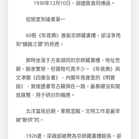
1930年12月10日，胡適致袁同禮函。
從陋室到遠東第一
60冊《年夜典》進躲京師藏書樓，卻沒享用
到“鎮館之寶”的待遇。
那時坐落于方家胡同的京師藏書樓，地址荒
僻、館舍繁榮，但寶物可真不少。《年夜典》與
文津閣《四庫全書》、內閣年夜庫里的《明實
錄》、敦煌遺書等古籍擠在一路，最基礎沒有開
放展覽、用于研討的機遇。
北洋當局后期，軍閥混戰，文明工作是最早
被“斷供”的。
1926夏，梁啟超被聘為京師藏書樓館長，卻