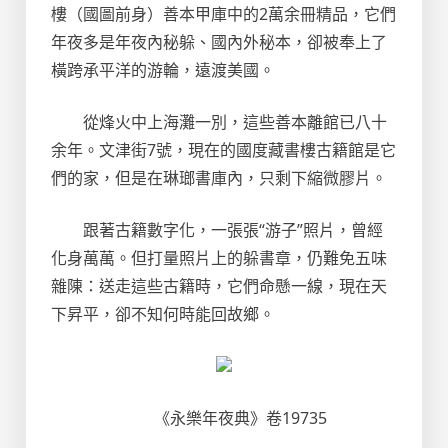
樓（國圖前身）善本甲庫中的2萬余冊精品，它們
年夜多是年夜內秘躲、國內外秘本，卻被奉上了
橫跨承平洋的游輪，遠渡美國。
從烽火中上海灘一別，這些善本離館已八十
余年。文津街7號，現在的國度藏書樓古籍館是它
們的家，但是在琳瑯書庫內，只剩下縮微膠片。
跟著古籍數字化，一張張“游子”照片，曾經
化身萬萬。但打量照片上的躲書章，仍難免五味
雜陳：送走這些古籍時，它們命懸一線，現在天
下昇平，卻不知何時能回故鄉。
《永樂年夜典》卷19735