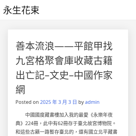
Skip
永生花束
to
content
善本流浪——平館甲找
九宮格聚會庫收藏古籍
出亡記–文史–中國作家
網
Posted on
2025 年 3 月 3 日
by
admin
中國國度藏書樓加入我的最愛《永樂年夜
典》224冊，此中有62冊存于臺北故宮博物院。
和這些古籍一路暫存臺北的，還有國立北平藏書