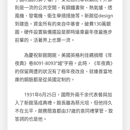
則是一流的公共空間，有鋼鐵書架、熱氣爐、透
風機、發電機、衛生舉措措施等。新館從design
到建造，資金所有的來自中基會，破費130萬銀
圓，硬件設置裝備擺設是那時遠東最年夜最進步
前輩的，活著界上也算一流。
為慶祝新館開館，美國英格利佳耦捐贈《年
夜典》卷8091-8093“城”字冊。此時，《年夜典》
的保留周遭的狀況有了極年夜改良，就連善當地
庫的鋼筋都是從英國定制的。
1931年6月25日，國際外兩千余代表餐與加
入了新館落成典禮。館長雖為蔡元培，但他持久
不在北平，館務簡直都由37歲的袁同禮掌管，致
答詞的也是他。