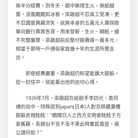
無半分經費。到冬天，館中無煤生火，無紙糊
窗，涼風颼颼如冰窖。梁啟超不忍員工受凍，更
不忍國度典籍流失，就將本身的五萬元人壽保險
單向銀行典質告貸，用來發薪、生火、糊紙。據
不完整盤算，梁啟超前后墊付館費達一萬多元，
相當于那時一戶通俗家庭幾十年的生涯所需支
出。
即使經費嚴重，梁啟超仍盼望能擴大館躲。
從一封信中，就能看出他的迫切心境。
1926年7月，梁啟超在給助手李四光、袁同
禮的信中，特殊提到japan(日本)人對京師藏書樓
館躲虎視眈眈：“頗聞日人之西方文明會眈眈于方
家舊籍，吾館似不克不及不乘此時奮起直追，兩
公謂何如？”