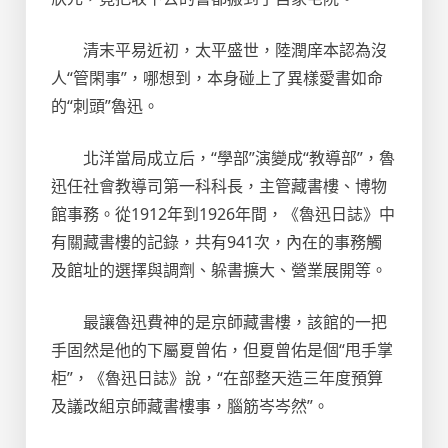
清末平易近初，太平盛世，陸潤庠本認為沒
人“管閑事”，哪想到，本身碰上了異樣愛書如命
的“刺頭”魯迅。
北洋當局成立后，“學部”演變成“教導部”，魯
迅任社會教導司第一科科長，主管藏書樓、博物
館事務。從1912年到1926年間，《魯迅日誌》中
有關藏書樓的記錄，共有941次，內在的事務觸
及館址的選擇與調劑、躲書擴大、營業展開等。
最讓魯迅費神的是京師藏書樓，該館的一把
手固然是他的下屬夏曾佑，但夏曾佑是個“甩手掌
柜”，《魯迅日誌》說，“在部整天造三年度預算
及議改組京師藏書樓事，腦筋岑岑然”。