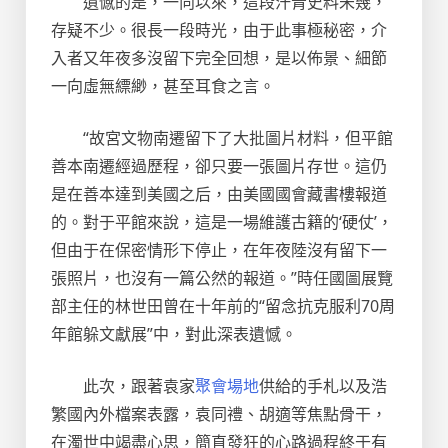
遺憾的是，一向以來，這段汗青史料未幾，
存疑不少。很長一段時光，由于此事極秘密，介
入者又年夜多沒留下完全回想，是以佈景、細節
一向虛無縹緲，甚至耳食之言。
“故宮文物南遷留下了大批圖片材料，但平館
善本南遷經過歷程，卻只要一張圖片存世。這仍
是在善本達到美國之后，由美國國會藏書樓報道
的。對于平館來說，這是一場維護古籍的‘硬仗’，
但由于在保密情形下停止，在年夜陸沒有留下一
張照片，也沒有一篇公然的報道。”時任國圖展覽
部主任的林世田曾在十年前的“留念抗克服利70周
年館躲文獻展”中，對此深表遺憾。
此次，跟著袁家
聚會場地
供給的手札以及浩
繁國內外檔案表露，袁同禮、胡適等焦點骨干，
在濁世中竭盡心思，簡直發狂的心路過程終于有