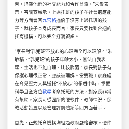
習，培養他們的社交能力和合作意識。”朱敏表
示，有調查顯示，上過托班的孩子在社會適應能
力等方面會普
九宮格
遍優于沒有上過托班的孩
子。就孩子本身成長而言，家長只要找到合適的
托育機構，可以完全打消顧慮。
“家長對‘乳兒班’不放心的心理完全可以理解。”朱
敏稱，“乳兒班”的孩子年齡太小，無法自我表
達、生活也不能自理，比較脆弱。家長對孩子有
保護心理很正常，應該被理解。當雙職工家庭處
在育兒壓力大與送托“不放心”的矛盾中時，掌握
科學且全方位
教學
考察托班的方法，對家長非常
有幫助。家長可從園所的硬軟件、教師情況、保
教活動設置以及管理評價體系等四方面著手。
首先，正規托育機構均經過政府嚴格審核。硬件