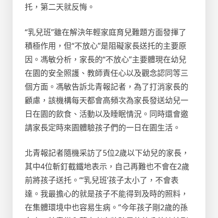
托，第二天就反悔。
“乳兒班”雖在解決年輕家庭育兒難題方面發揮了
積極作用，但“不放心”是阻礙家長送托的主要原
因。馮敏分析，家長的“不放心”主要體現在幼兒
在園的安全照護、教師責任心以及觀念認同等三
個方面。馮敏告訴北青報記者，為了打消家長的
顧慮，該機構每天都會高頻次為家長發送幼兒一
日在園的飲食、活動以及睡眠情況。同時還會邀
請家長定時來園體驗孩子們的一日在園生活。
北青報記者隨機采訪了5位2歲以下幼兒的家長，
其中4位斬釘截鐵地表示，自己再難也不會在2歲
前將孩子送托。“‘乳兒班’孩子太小了，不會表
達。我最擔心的就是孩子不能得到及時的照料，
在集體環境中也容易生病。”今年孩子剛2歲的孫