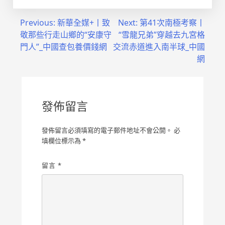
文
Previous:
新華全媒+丨致
Next:
第41次南極考察丨
敬那些行走山鄉的“安康守
“雪龍兄弟”穿越去九宮格
章
門人”_中國查包養價錢網
交流赤道進入南半球_中國
導
網
覽
發佈留言
發佈留言必須填寫的電子郵件地址不會公開。
必
填欄位標示為
*
留言
*