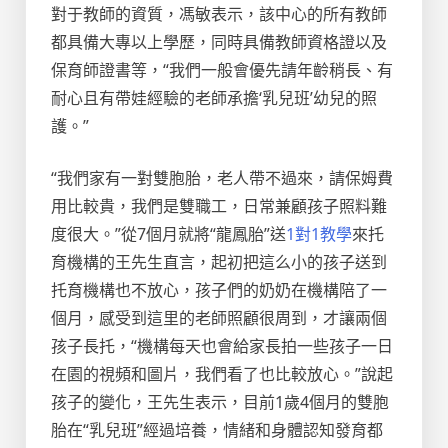
對于教師的資質，馮敏表示，該中心的所有教師
都具備大專以上學歷，同時具備教師資格證以及
保育師證書等，“我們一般會優先請年齡稍長、有
耐心且有帶娃經驗的老師承擔‘乳兒班’幼兒的照
護。”
“我們家有一對雙胞胎，老人帶不過來，請保姆費
用比較貴，我們是雙職工，日常兼顧孩子照料難
度很大。”從7個月就將“龍鳳胎”送
1對1教學
來托
育機構的王先生直言，起初把這么小的孩子送到
托育機構也不放心，孩子們的奶奶在機構陪了一
個月，感受到這里的老師照顧很周到，才讓兩個
孩子長托，“機構每天也會給家長拍一些孩子一日
在園的視頻和圖片，我們看了也比較放心。”說起
孩子的變化，王先生表示，目前1歲4個月的雙胞
胎在“乳兒班”經過培養，情緒和身體認知發育都