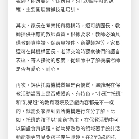
老師，即育嬰師、保育員，有120個學時的課
程，主要開展實操技能培訓。
其次，家長在考察托育機構時，還可請園長、教
師提供相應的教師資質。根據要求，教師必須具
備教師資格證、保育員證件、育嬰師證等。家長
還可在與機構園長、老師交流時觀察他們的語言
表達、待人接物的態度，從細節中了解機構老師
是否有愛心、耐心。
再次，評估托育機構質量是否優質，還體現在保
教活動設置上是否成體系、有特色。“小班”“托班”
和“乳兒班”的教育環境及游戲內容都是不一樣
的，就需要家長到園所機構進行充分了解。比
如，托班的孩子以“養育”為主，在保教活動中可
以開設食育課程。從幼兒熟悉的領域著手設計活
動能夠更容易令孩子產生興趣。在2至3歲的托