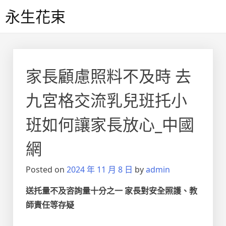
Skip
永生花束
to
content
家長顧慮照料不及時 去
九宮格交流乳兒班托小
班如何讓家長放心_中國
網
Posted on
2024 年 11 月 8 日
by
admin
送托量不及咨詢量十分之一 家長對安全照護、教
師責任等存疑