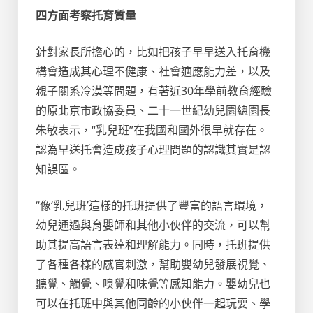
四方面考察托育質量
針對家長所擔心的，比如把孩子早早送入托育機
構會造成其心理不健康、社會適應能力差，以及
親子關系冷漠等問題，有著近30年學前教育經驗
的原北京市政協委員、二十一世紀幼兒園總園長
朱敏表示，“乳兒班”在我國和國外很早就存在。
認為早送托會造成孩子心理問題的認識其實是認
知誤區。
“像‘乳兒班’這樣的托班提供了豐富的語言環境，
幼兒通過與育嬰師和其他小伙伴的交流，可以幫
助其提高語言表達和理解能力。同時，托班提供
了各種各樣的感官刺激，幫助嬰幼兒發展視覺、
聽覺、觸覺、嗅覺和味覺等感知能力。嬰幼兒也
可以在托班中與其他同齡的小伙伴一起玩耍、學