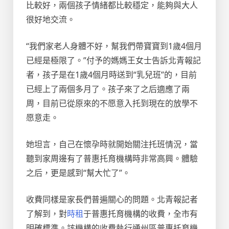
比較好，兩個孩子情緒都比較穩定，能夠與大人
很好地交流。
“我們家老人身體不好，幫我們帶寶寶到1歲4個月
已經是極限了。”付予的媽媽王女士告訴北青報記
者，孩子是在1歲4個月時送到“乳兒班”的，目前
已經上了兩個多月了。孩子來了之后適應了兩
周，目前已從原來的不愿意入托到現在的放學不
愿意走。
她坦言，自己在懷孕時就開始關注托班情況，當
聽到家周邊有了普惠托育機構時非常高興。體驗
之后，更是感到“幫大忙了”。
收費同樣是家長們普遍關心的問題。北青報記者
了解到，對
時租
于普惠托育機構的收費，全市有
明確標準。該機構的收費執行通州區普惠托育機