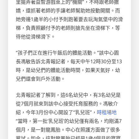
里擺弄著益智游戲桌上的“機關”，不時跟老師撒
嬌，還抓著老師的手讓老師幫助她按動開關。而
她旁邊1歲半的小付予則跑著要去玩淘氣堡中的滑
梯，負責照顧付予的老師則搶先坐在滑梯下，等
待他從滑梯滑下。
“孩子們正在進行午飯后的體能活動。”該中心園
長馮敏告訴北青報記者，每天中午12時30分至13
時，是幼兒們的體能活動時間，如果天氣好，幼
兒們還會到戶外活動。
北青報記者了解到，這6名幼兒中，有3名幼兒是
從7個月就來到該中心接受托育服務的。馮敏介
紹，今年3月份中心開設了“乳兒班”，
時租場地
“當時，第一批‘乳兒班’的幼兒僅有兩名，均剛滿7
個月，是一對龍鳳胎。中心在照護方面做了很多
嘗試。如今，這對龍鳳胎已經是1歲4個月的寶寶