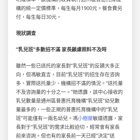
構的統一定價標準，每生每月1900元。餐食費另
付，每生每日30元。
現狀調查
“乳兒班”多數招不滿 家長顧慮照料不及時
雖然一些已送托的家長對“乳兒班”的反饋大多正
向，但馮敏直言，目前“乳兒班”的招生存在咨詢
多、實際送托量少、機構招不滿的情況。“送托量
不及咨詢量的十分之一。”她透露，該中心接收的
乳兒數量是通州區普惠托育機構“乳兒班”幼兒數
量最多的，一些正規的普惠托育機構中的“乳兒
班”可能僅有一兩名幼兒。馮
小樹屋
敏還透露，家
長對于“乳兒班”的需求比較迫切，經常會有家長
前來咨詢。但也有的家長前一天已經“決定”送