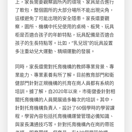
上，家長需要觀察園所內的環境、家具是否進行
了軟包，整個園所的大部分場所不能出現尖角，
這樣避免了可能出現的安全隱患。家長還要觀
察，園所、機構中托兒使用的桌椅、板凳、玩具
柜是否適合孩子的年齡特點，玩具配備是否適合
孩子的生長特點等。比如，“乳兒班”的玩具設置
多注重幼兒大運動、精細運動的發展。
同時，家長還需對托育機構的教師專業背景、專
業能力、專業素養有所了解。目前教育部門和衛
健部門針對正規機構的托育在崗人員都有系統的
培訓。據了解，自2020年以來，市衛健委針對相
關托育機構的人員開展過多輪次的培訓。其中，
針對托育機構負責人，設計了60個學時的學習課
程，學習內容包括托育機構運營管理必備知識、
與家長溝通技巧等。針對托育機構內在崗的帶班