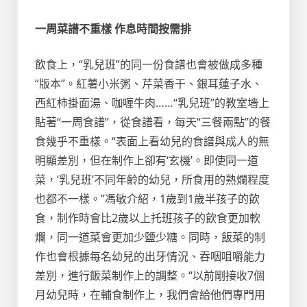
一周菜譜不重樣 作息時間按需排
飲食上，“乳兒班”的同一份食譜也會被做成多種
“版本”。紅薯小米粥、芹菜香干、銀耳蓮子水、
西紅柿掛面湯、咖喱牛肉……“乳兒班”的教室墻上
貼著“一周食譜”，從食譜看，每天“三餐兩點”的餐
食幾乎不重樣。“表面上看幼兒的食譜與成人的無
明顯差別，但在制作上卻有‘玄機’。即使同一道
菜，‘乳兒班’不同年齡的幼兒，所食用的熟爛程度
也都不一樣。”馮敏介紹，1歲到1歲半孩子的飲
食，制作時會比2歲以上托班孩子的飲食更加軟
爛，同一道菜會更加少鹽少糖。同時，飯菜的制
作也會根據每名幼兒的出牙情況、吞咽咀嚼能力
差別，進行飯菜制作上的調整。“以前剛接收7個
月幼兒時，在輔食制作上，我們會給他們專門用