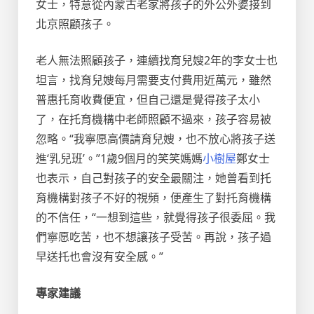
女士，特意從內蒙古老家將孩子的外公外婆接到
北京照顧孩子。
老人無法照顧孩子，連續找育兒嫂2年的李女士也
坦言，找育兒嫂每月需要支付費用近萬元，雖然
普惠托育收費便宜，但自己還是覺得孩子太小
了，在托育機構中老師照顧不過來，孩子容易被
忽略。“我寧愿高價請育兒嫂，也不放心將孩子送
進‘乳兒班’。”1歲9個月的笑笑媽媽
小樹屋
鄭女士
也表示，自己對孩子的安全最關注，她曾看到托
育機構對孩子不好的視頻，便產生了對托育機構
的不信任，“一想到這些，就覺得孩子很委屈。我
們寧愿吃苦，也不想讓孩子受苦。再說，孩子過
早送托也會沒有安全感。”
專家建議