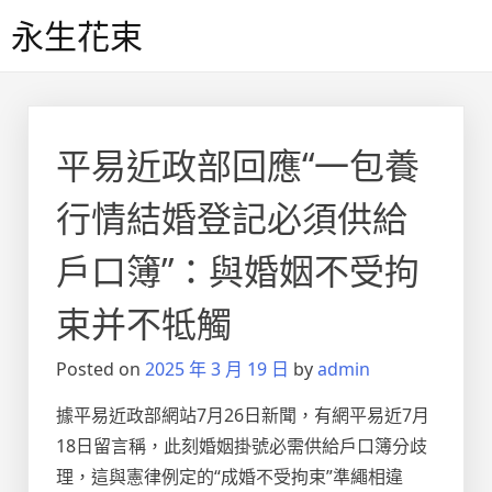
Skip
永生花束
to
content
平易近政部回應“一包養
行情結婚登記必須供給
戶口簿”：與婚姻不受拘
束并不牴觸
Posted on
2025 年 3 月 19 日
by
admin
據平易近政部網站7月26日新聞，有網平易近7月
18日留言稱，此刻婚姻掛號必需供給戶口簿分歧
理，這與憲律例定的“成婚不受拘束”準繩相違