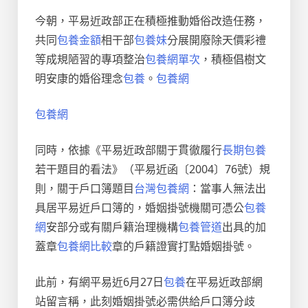
今朝，平易近政部正在積極推動婚俗改造任務，
共同
包養金額
相干部
包養妹
分展開廢除天價彩禮
等成規陋習的專項整治
包養網單次
，積極倡樹文
明安康的婚俗理念
包養
。
包養網
包養網
同時，依據《平易近政部關于貫徹履行
長期包養
若干題目的看法》（平易近函〔2004〕76號）規
則，關于戶口簿題目
台灣包養網
：當事人無法出
具居平易近戶口簿的，婚姻掛號機關可憑公
包養
網
安部分或有關戶籍治理機構
包養管道
出具的加
蓋章
包養網比較
章的戶籍證實打點婚姻掛號。
此前，有網平易近6月27日
包養
在平易近政部網
站留言稱，此刻婚姻掛號必需供給戶口簿分歧