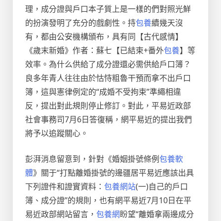
理，成分證與戶口本子質上是一樣的們對照光鮮
的扮演發明了充分的戲劇性。持
包養
續幾天沒
有，都由公安機構頒布，具有同【古代感情】
《歲末新婚》作者：蘇七【已結束+番外
包養
】等
效率。為什么供給了成分證還必需供給戶口簿？
良多年青人往往由於怙恃粗魯干預而拿不出戶口
簿，這與憲律例定的“成婚不受拘束”準繩相違
反，提出對此規則停止修訂。對此，平易近政部
社會事務司7月6日答復稱，網平易近的提出我們
將予以追蹤關心。
彭湃消息留意到，針對《婚姻掛號條例
包養軟
體
》關于“打點離婚掛號的邊疆居平易近應該出具
下列證件和證實資料：
包養網站
(一)自己的戶口
簿、成分證”的規則，也有網平易近7月10日在平
易近政部網站留言，
包養網
盼望“離婚拿兩邊成分