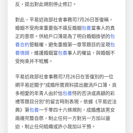
反，提出對此規則停止修訂。
對此，平易近政部社會事務司7月26日答復稱，
婚姻不受拘束重要指不違反婚姻
包養
當事人的真
正的意愿。供給戶口簿是為了明白婚姻掛號的
包
養合約
管轄權，避免重婚第一章等題目的呈現
包
養情婦
，維護婚姻當
包養
事人的權益，與婚姻不
受拘束并不牴觸。
平易近政部社會事務司7月26日在答復別的一位
網平易近關于“成婚所需資料提出撤消戶口簿，良
多相愛的年青人由於怙
包養
恃的否決或高額的彩
禮等題目分別”的留言時則表現，依據《平易近法
典》第
包養
一千零四十六條規則，成婚應該男女
兩邊完整自愿，制止任何一方對另一方加以逼
迫，制止任何組織或許小我加以干預。