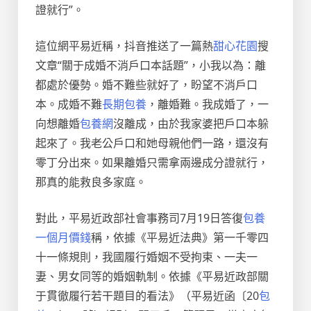
證就行”。
這位網平易近稱，抖音推送了一篇熱
甜心花園
搜
文章“關于成婚不消戶口本話題”，小我以為：離
都處於優勢。婚不難些就好了，盼望不消戶口
本。成婚不難
長期包養
，離婚難。我成婚了，一
向想離婚
包養網
沒離成，由於我家婆把戶口本躲
起來了。我老公戶口和她母親他們一路，還沒有
零丁分出來。如果離婚只需拿兩邊成分證就行，
那真的能救良多家庭。
對此，平易近政部社會事務司7月19日答復
包養
一個月價錢
稱，依據《平易近法典》第一千零四
十一條規則，我國履行婚姻不受拘束、一夫一
妻、男女同等的婚姻軌制。依據《平易近政部關
于貫徹履行若干題目的看法》（平易近函〔20
包