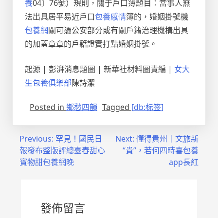
養
04〕76號）規則，關于戶口簿題目：當事人無
法出具居平易近戶口
包養感情
簿的，婚姻掛號機
包養網
關可憑公安部分或有關戶籍治理機構出具
的加蓋章章的戶籍證實打點婚姻掛號。
起源 | 彭湃消息題圖 | 新華社材料圖責編 |
女大
生包養俱樂部
陳詩潔
Posted in
鄉愁四韻
Tagged
[db:标签]
文
Previous:
罕見！國民日
Next:
懂得貴州｜文旅新
報發布整版評總臺春甜心
“貴”，若何四時喜包養
章
寶物甜包養網晚
app長紅
導
覽
發佈留言