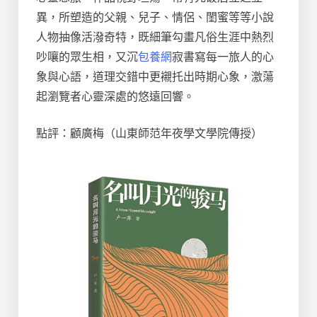
異，所塑造的父親、兒子、情侶、閨蜜等等小說
人物抽像活潑奇特，既細筆勾畫凡俗生涯中熱烈
吵嚷的眾生相，又沉
包養網
寂書寫每一旅人的心
象與心語，道理交錯中更襯托出時期心象，激蕩
起瀏覽者心靈深處的悠遠回響。
點評：顧廣梅（山東師范年夜學文學院傳授）