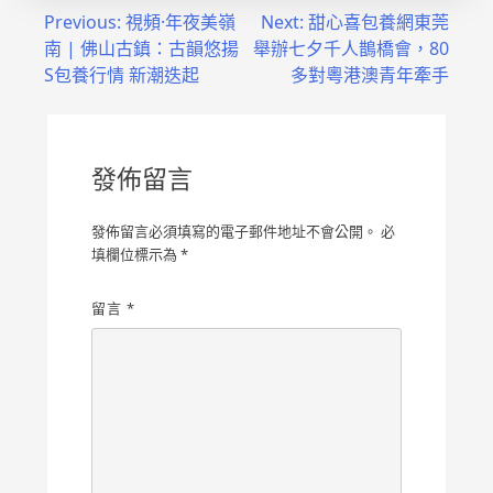
文
Previous:
視頻·年夜美嶺
Next:
甜心喜包養網東莞
南 | 佛山古鎮：古韻悠揚
舉辦七夕千人鵲橋會，80
章
S包養行情 新潮迭起
多對粵港澳青年牽手
導
覽
發佈留言
發佈留言必須填寫的電子郵件地址不會公開。
必
填欄位標示為
*
留言
*