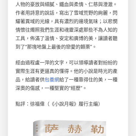
人物的豪放與細膩、鐵血與柔情、仁慈與澄澈。
作者用詩意的說話，寫出了雪域荒野的絢麗，閃
耀著異域的光線，具有濃烈的邊境氣味；以悲憫
情懷往燭照我們生涯和魂靈深處那些不為人知的
工具，佈滿了溫情、安定和廣博的美，讓讀者聽
到了“那塊地盤上最後的戀愛的顫栗”。
經由過程盧一萍的文字，可以領導讀者對紛紛的
實際生涯有更逼真的懂得。他的小說是時光的產
品，給讀者供
包養網
給了一種靠得住的美，一種
深奧的傷感，一種堅實的“經歷”。
點評：徐福偉（《小說月報》履行主編）