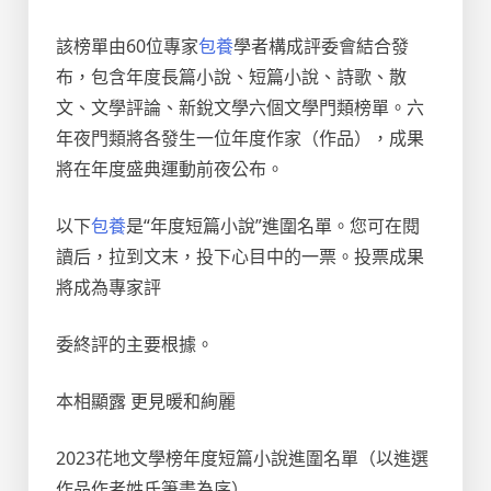
該榜單由60位專家
包養
學者構成評委會結合發
布，包含年度長篇小說、短篇小說、詩歌、散
文、文學評論、新銳文學六個文學門類榜單。六
年夜門類將各發生一位年度作家（作品），成果
將在年度盛典運動前夜公布。
以下
包養
是“年度短篇小說”進圍名單。您可在閱
讀后，拉到文末，投下心目中的一票。投票成果
將成為專家評
委終評的主要根據。
本相顯露 更見暖和絢麗
2023花地文學榜年度短篇小說進圍名單（以進選
作品作者姓氏筆畫為序）