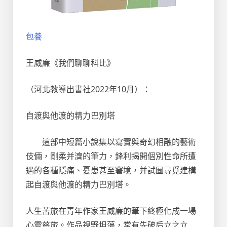
包養
王威廉《我們聊聊科比》
（河北教導出書社2022年10月）：
自渡與他渡的精力巴別塔
這部中短篇小說集以寫實與奇幻相融的藝術
伎倆，剛柔并濟的筆力，鋒利揭開個別性命所遭
遇的各種隱痛、憂患甚至窘境，并試圖尋覓建構
起自渡與他渡的精力巴別塔。
人生苦旅在青年作家王威廉的筆下終極化成一場
心靈慈旅。作品視野坦蕩，常有先破后立之立