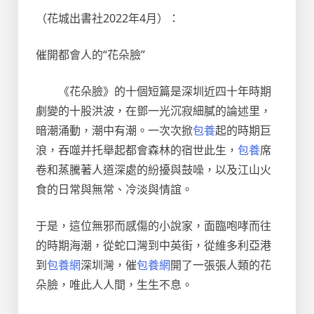
（花城出書社2022年4月）：
催開都會人的“花朵臉”
《花朵臉》的十個短篇是深圳近四十年時期
劇變的十股洪波，在鄧一光沉寂細膩的論述里，
暗潮涌動，潮中有潮。一次次掀
包養
起的時期巨
浪，吞噬并托舉起都會森林的宿世此生，
包養
席
卷和蒸騰著人道深處的紛擾與鼓噪，以及江山火
食的日常與無常、冷淡與情誼。
于是，這位無邪而感傷的小說家，面臨咆哮而往
的時期海潮，從蛇口灣到中英街，從維多利亞港
到
包養網
深圳灣，催
包養網
開了一張張人類的花
朵臉，唯此人人間，生生不息。