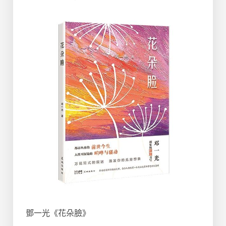
鄧一光《花朵臉》