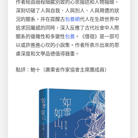
作者經由過程細膩別致的心思描述和人物描繪，
深刻切磋了人與自我、人與別人、人與周遭的狀
況的關系，并在提醒古
包養網
代人在生疏世界中
追求回屬感的同時，深入反應了古代社會中人際
關系的復雜性和多變性
包養
。《借宿》是一部可
以或許進進心坎的小說集。作者所表示出來的思
慮深度和文學品德值得器重。
點評：鮑十（廣東省作家協會主席團成員）