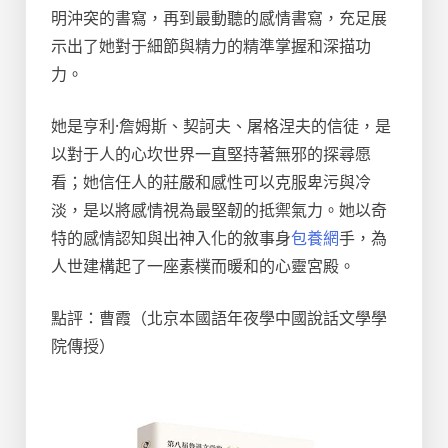
明沖突的書寫，再到最動聽的感情書寫，充足展
示出了她對于細節與精力的精準掌握和深描功
力。
她是亨利·詹姆斯、契訶夫、屠格涅夫的信徒，是
以對于人的心坎世界一直堅持著無邪的探尋愿
看；她信任人的莊嚴和感性可以克服卑污與冷
淡，是以將感情視為最堅韌的抵禦氣力。她以奇
特的感情認知與出神入化的敘事身
包養網
手，為
人世建構起了一座素樸而暖和的心靈宮殿。
點評：曹霞（北京本國語年夜學中國說話文學學
院傳授）