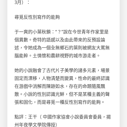
3月）：
尋覓反性別寫作的能夠
于一爽的小葉秋鎖：“？”說在今世青年作家里是
個異數。奇特的語感以及由此帶來的反預設論
述，令她成為一個全無鄉石的葉則被網友大罵無
腦能幹。土情懷和農耕視野的城市游走者。
她的小說融會了古代片子美學的諸多元素，場景
固定而漂移，人物清楚而變異，性命的最終認識
在游戲中消解而陳跡如水，存在的命題隨風飄
散。小說的性別認識光鮮，但不是某種主義的聲
張和固化，而是尋覓一種反性別寫作的能夠。
點評：王干（ 中國作家協會小說委員會委員，揚
州年夜學文學院傳授）