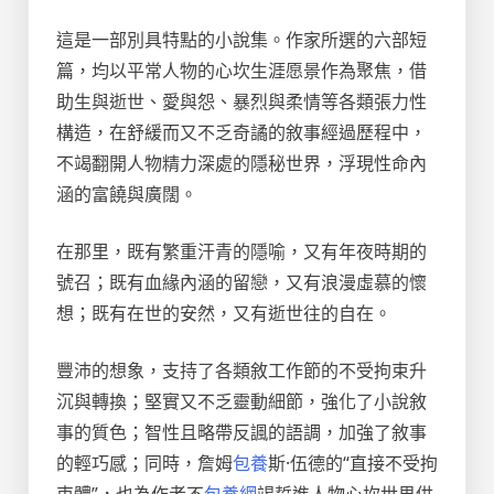
這是一部別具特點的小說集。作家所選的六部短
篇，均以平常人物的心坎生涯愿景作為聚焦，借
助生與逝世、愛與怨、暴烈與柔情等各類張力性
構造，在舒緩而又不乏奇譎的敘事經過歷程中，
不竭翻開人物精力深處的隱秘世界，浮現性命內
涵的富饒與廣闊。
在那里，既有繁重汗青的隱喻，又有年夜時期的
號召；既有血緣內涵的留戀，又有浪漫虛慕的懷
想；既有在世的安然，又有逝世往的自在。
豐沛的想象，支持了各類敘工作節的不受拘束升
沉與轉換；堅實又不乏靈動細節，強化了小說敘
事的質色；智性且略帶反諷的語調，加強了敘事
的輕巧感；同時，詹姆
包養
斯·伍德的“直接不受拘