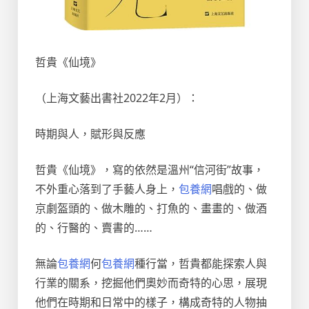
哲貴《仙境》
（上海文藝出書社2022年2月）：
時期與人，賦形與反應
哲貴《仙境》，寫的依然是溫州“信河街”故事，
不外重心落到了手藝人身上，
包養網
唱戲的、做
京劇盔頭的、做木雕的、打魚的、畫畫的、做酒
的、行醫的、賣書的……
無論
包養網
何
包養網
種行當，哲貴都能探索人與
行業的關系，挖掘他們奧妙而奇特的心思，展現
他們在時期和日常中的樣子，構成奇特的人物抽