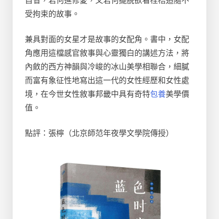
自省，若何進修愛，又若何擺脫欲看桎梏追隨不
受拘束的故事。
兼具對面的女星才是故事的女配角。書中，女配
角應用這檔感官敘事與心靈獨白的講述方法，將
內斂的西方神韻與冷峻的冰山美學相聯合，細膩
而富有象征性地寫出這一代的女性經歷和女性處
境，在今世女性敘事邦畿中具有奇特
包養
美學價
值。
點評：張檸（北京師范年夜學文學院傳授）