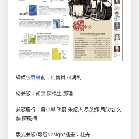
總謀
包養網
劃：杜傳貴 林海利
總兼顧：胡泉 陳橋生 鄧瓊
兼顧履行：吳小攀 孫磊 朱紹杰 易芝娜 周欣怡 文
藝 陳曉楠
版式兼顧/報眉design/插畫：杜卉