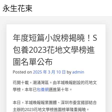
Skip
永生花束
to
content
年度短篇小說榜揭曉！S
包養2023花地文學榜進
圍名單公布
Posted on
2025 年 3 月 10 日
by
admin
花開十載，潮涌灣區。由羊城晚報創設的花地文
學榜，本年已
包養網
邁進第十年。
本日，羊城晚報報業團體、深圳市委宣揚部結合
主辦的2023花地文學榜進圍榜單隆重揭曉。