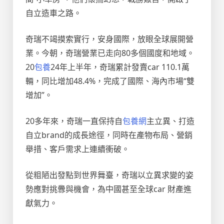
自立造車之路。
奇瑞不竭摸索實行，安身國際，放眼全球展開營
業。今朝，奇瑞營業已走向80多個國度和地域。
20
包養
24年上半年，奇瑞累計發賣car 110.1萬
輛，同比增加48.4%，完成了國際、海內市場“雙
增加”。
20多年來，奇瑞一直保持自
包養網
主立異、打造
自立brand的成長途徑，同時在產物布局、營銷
舉措、客戶需求上連續衝破。
從粗陋出發點到世界舞臺，奇瑞以立異求變的姿
勢應對挑釁與機會，為中國甚至全球car 財產進
獻氣力。