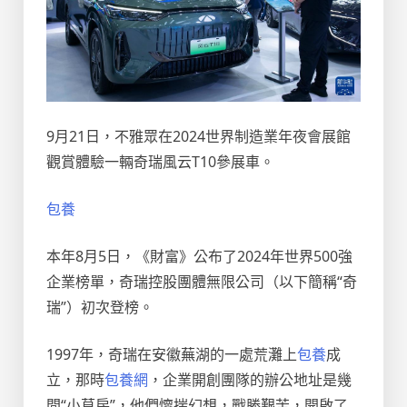
9月21日，不雅眾在2024世界制造業年夜會展館
觀賞體驗一輛奇瑞風云T10參展車。
包養
本年8月5日，《財富》公布了2024年世界500強
企業榜單，奇瑞控股團體無限公司（以下簡稱“奇
瑞”）初次登榜。
1997年，奇瑞在安徽蕪湖的一處荒灘上
包養
成
立，那時
包養網
，企業開創團隊的辦公地址是幾
間“小草房”，他們懷揣幻想，戰勝艱苦，開啟了