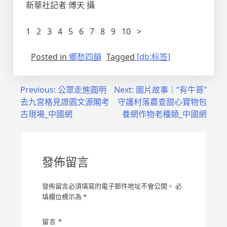
新華社記者 傅天 攝
1 2 3 4 5 6 7 8 9 10 >
Posted in
鄉愁四韻
Tagged
[db:标签]
文
Previous:
公眾走進圓明
Next:
圖片故事｜“有牛哥”
去九宮格見證園文源閣考
守護村落農查甜心寶物包
章
古現場_中國網
養網作物老種類_中國網
導
覽
發佈留言
發佈留言必須填寫的電子郵件地址不會公開。
必
填欄位標示為
*
留言
*