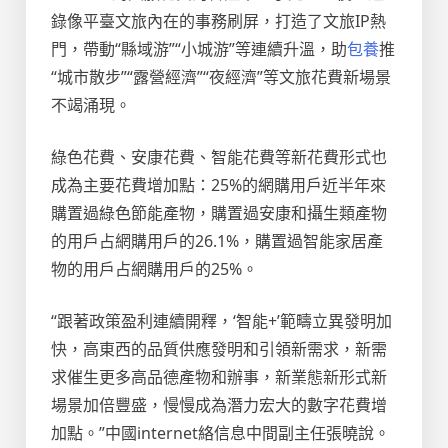
錄像平臺文旅內在的事務刷屏，打造了文旅IP熱
門，帶動“縣域游”“小城游”等連續升溫，助
包養
推
“城市散步”“露營經濟”“夜經濟”等文旅花費新場景
不竭涌現。
綠色花費、安康花費、智能花費等新花費形式也
成為主要花費增加點：25%的網購用戶近半年來
購置過綠色節能產物，購置過安康和攝生類產物
的用戶占網購用戶的26.1%，購置過智能家居產
物的用戶占網購用戶的25%。
“跟著政策盈利連續開釋，‘智能+’範疇立異發明加
快，高東西的品質供應發明和引領新需求，新需
求催生更多高品德產物和辦事，新業態新形式新
場景加倍豐盛，慢慢成為潛力宏大的數字花費增
加點。”中國internet絡信息中間副主任張曉說。