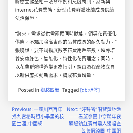
驟樹立健全相干法令律例和尺度軌制，為新興
internet花費業態、新型花費群體連續成長供給
法治保證。
“將來，需求從供需兩頭同時賦能，領導花費優化
供應，不竭加強高東西的品質成長的耐久動力。”
張曉說，要不竭擴展數字花費用戶基數，領導培
養安康綠色、智能化、特性化花費理念；同時，
以花費群體構造變更為指引，經由過程產物立異
以新供應拉動新需求，構成花費增量。
Posted in
鄉愁四韻
Tagged
[db:标签]
文
Previous:
一座川西百年
Next:
“好聲響”唱響黃地盤
找九宮格時租小學里的校
——看望寧夏中寧縣年夜
章
園生涯_中國網
疆場鎮紅寶村農人獨唱查
導
包養價錢團_中國網