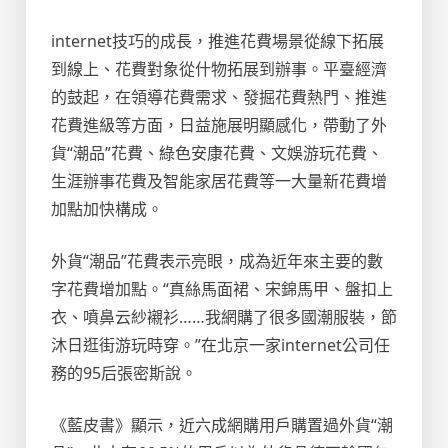
internet技巧的成長，推進花費場景從線下拓展
到線上、花費對象從什物拓展到辦事。平臺經濟
的鼓起，在領導花費需求、發掘花費熱門、推進
花費進級等方面，日益施展明顯感化，帶動了外
貨“潮品”花費、綠色安康花費、文娛游玩花費、
生涯辦事花費及智能家居花費等一大量新花費增
加點加快構成。
外貨“潮品”花費表示亮眼，成為近年來主要的數
字花費增加點。“真絲馬面裙、宋錦馬甲、盤扣上
衣、噴鼻云紗襯衫……我網購了很多國潮服裝，節
沐日逛街游玩時穿。”在北京一家internet公司任
務的95后張密斯說。
《藍皮書》顯示，近六成網購用戶購置過外貨“潮