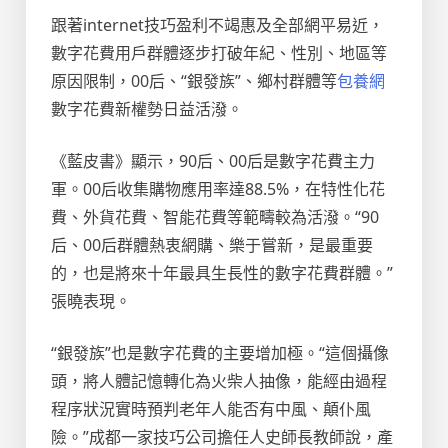
跟著internet技巧盈利不竭惠及全部網平易近，
數字花費用戶群體逐步打破年紀、性別、地區等
原因限制，00后、“銀發族”、鄉村群體等
包養網
數字花費新權勢日益活潑。
《藍皮書》顯示，90后、00后是數字花費主力
軍。00后收集購物應用率達88.5%，在特性化花
費、外貨花費、智能花費等範疇較為活潑。“90
后、00后群體熱衷網購、樂于嘗新，是最重要
的，也是將來十年最具生長性的數字花費群體。”
張曉表現。
“銀發族”也是數字花費的主要增加極。“這個攝像
頭，將人體記憶轉化為火柴人抽像，能經由過程
程序狀況實時預判老年人能否有中風、顛仆風
險。”成都一家技巧公司擔任人史師長教師說，產