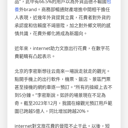
品”，此中有66.5%的用戶以為外貨品德不輸國
包
養
外brand。商務部暢通財產增進中間相干擔任
人表現，近幾年外貨提質立異，花費者對外貨的
承認度和信賴度不竭晉陞，加之對外鄉文明的感
情共識，花費外鄉化將成為新趨向。
近年來，internet助力文旅出行花費，在數字花
費範疇有凸起表示。
北京的李密斯想往云南來一場說走就走的觀光。
點開手機上的出行軟件，機票、飯店、景區門票
甚至接機的網約車逐一預訂。“所有的操縱上去不
到5分鐘。”李密斯說。如許的場景現在不足為
奇。截至2023年12月，我國在線觀光預訂用戶範
圍已跨越5億人，同比增加跨越20%。
internet對文旅花費的晉陞不止于此。以後，短