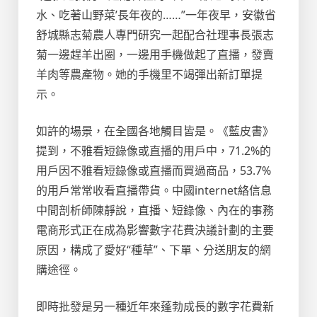
水、吃著山野菜’長年夜的……”一年夜早，安徽省
舒城縣志菊農人專門研究一起配合社理事長張志
菊一邊趕羊出圈，一邊用手機做起了直播，發賣
羊肉等農產物。她的手機里不竭彈出新訂單提
示。
如許的場景，在全國各地觸目皆是。《藍皮書》
提到，不雅看短錄像或直播的用戶中，71.2%的
用戶因不雅看短錄像或直播而買過商品，53.7%
的用戶常常收看直播帶貨。中國internet絡信息
中間剖析師陳靜說，直播、短錄像、內在的事務
電商形式正在成為影響數字花費決議計劃的主要
原因，構成了愛好“種草”、下單、分送朋友的網
購途徑。
即時批發是另一種近年來蓬勃成長的數字花費新