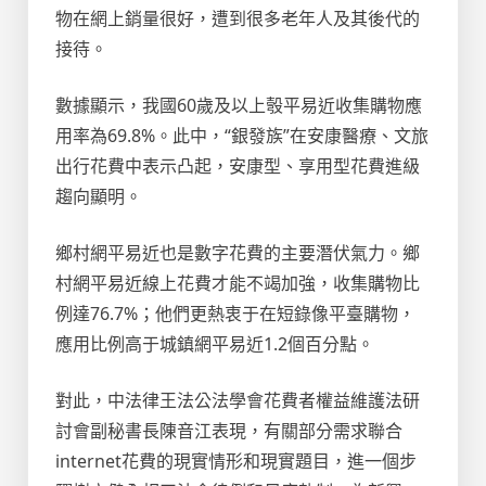
物在網上銷量很好，遭到很多老年人及其後代的
接待。
數據顯示，我國60歲及以上彀平易近收集購物應
用率為69.8%。此中，“銀發族”在安康醫療、文旅
出行花費中表示凸起，安康型、享用型花費進級
趨向顯明。
鄉村網平易近也是數字花費的主要潛伏氣力。鄉
村網平易近線上花費才能不竭加強，收集購物比
例達76.7%；他們更熱衷于在短錄像平臺購物，
應用比例高于城鎮網平易近1.2個百分點。
對此，中法律王法公法學會花費者權益維護法研
討會副秘書長陳音江表現，有關部分需求聯合
internet花費的現實情形和現實題目，進一個步