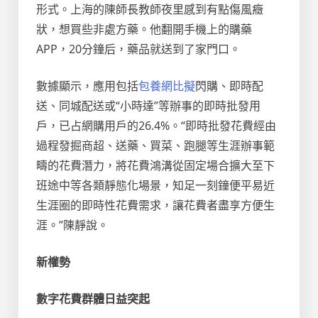
形式。上海的陳師長教師夜里感到有點傷風癥
狀，想買些非處方藥。他翻開手機上的購藥
APP，20分鐘后，藥品就送到了家門口。
數據顯示，應用包括
包養網比擬
閃購、即時配
送、同城配送或“小時達”等辦事的即時批發用
戶，已占網購用戶的26.4%。“即時批發花費經由
過程發掘商超、送藥、買菜、跑腿等生涯辦事範
疇的花費潛力，將花費鴻溝從固定場合擴大至下
班途中等各類靜態化場景，知足一刻鐘便平易近
生涯圈的即時性花費需求，讓花費者盡享方便生
涯。”陳靜說。
新權勢
數字花費群體日益突起