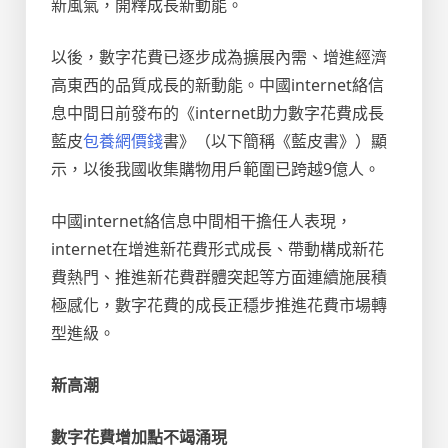
新風氣，開釋成長新動能。
以後，數字花費已逐步成為擴展內需、增進經濟
高東西的品質成長的新動能。中國internet絡信
息中間日前發布的《internet助力數字花費成長
藍皮
包養網價錢
書》（以下簡稱《藍皮書》）顯
示，以後我國收集購物用戶範圍已跨越9億人。
中國internet絡信息中間相干擔任人表現，
internet在增進新花費形式成長、帶動構成新花
費熱門、推進新花費群體突起等方面連續施展積
極感化，數字花費的成長正穩步推進花費市場轉
型進級。
新高潮
數字花費增加點不竭涌現