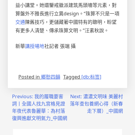
益小講堂。她還鑒戒徽派建筑馬頭墻等元素，對
算盤外不雅長進行立異design。“珠算不只是一項
交通
陳舊技巧，更儲藏著中國特有的聰明，盼望
有更多人清楚、傳承珠算文明。”汪素秋說。
新華
講授場地
社記者 張端 攝
Posted in
鄉愁四韻
Tagged
[db:标签]
文
Previous:
我的履職要害
Next:
濃濃文明味 美麗村
詞丨全國人找九宮格見證
落年查包養網心得（新春
章
年夜代表魯麗華：為村落
走下層）_中國網
導
復興進獻文明氣力_中國網
覽