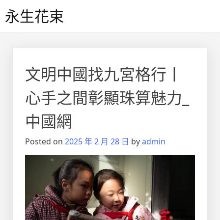
Skip
永生花束
to
content
文明中國找九宮格行丨
心手之間彰顯珠算魅力_
中國網
Posted on
2025 年 2 月 28 日
by
admin