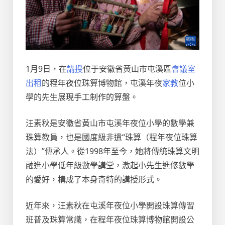
1月9日，在
講授
位于安徽省黃山市屯溪區
會議室
出租
的程年夜位珠算博物館，屯溪年夜
家教
位小
學的先生展現手工制作的算盤。
汪素秋是安徽省黃山市屯溪年夜位小學的數學兼
珠算教員，也是國度級非遺“珠算（程年夜位珠算
法）”傳承人。從1998年至今，她將傳統珠算文明
融進小學低年級數學講堂，激起小先生進修數學
的愛好，構成了本身奇特的講授形式。
近年來，汪素秋在屯溪年夜位小學開設珠算傳習
班普及珠算常識，在程年夜位珠算博物館開設公