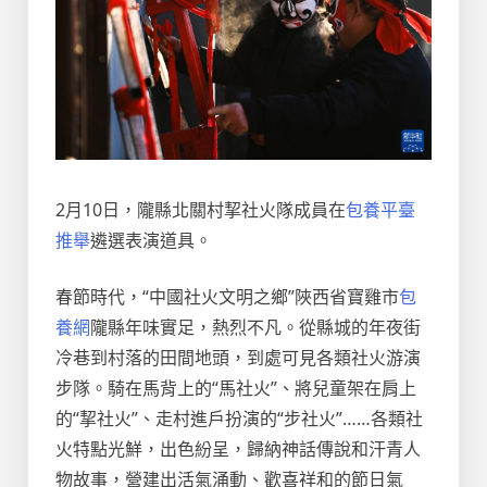
2月10日，隴縣北關村挈社火隊成員在
包養平臺
推舉
遴選表演道具。
春節時代，“中國社火文明之鄉”陜西省寶雞市
包
養網
隴縣年味實足，熱烈不凡。從縣城的年夜街
冷巷到村落的田間地頭，到處可見各類社火游演
步隊。騎在馬背上的“馬社火”、將兒童架在肩上
的“挈社火”、走村進戶扮演的“步社火”……各類社
火特點光鮮，出色紛呈，歸納神話傳說和汗青人
物故事，營建出活氣涌動、歡喜祥和的節日氣