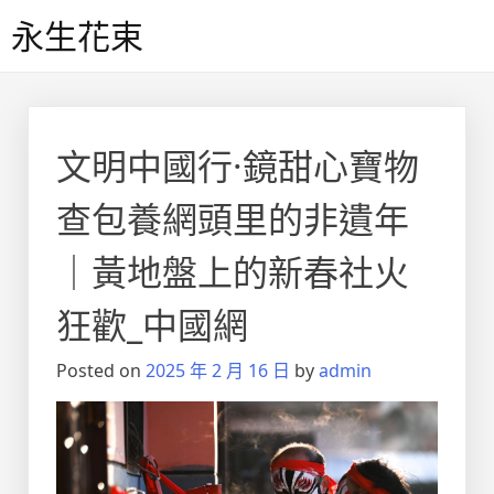
Skip
永生花束
to
content
文明中國行·鏡甜心寶物
查包養網頭里的非遺年
｜黃地盤上的新春社火
狂歡_中國網
Posted on
2025 年 2 月 16 日
by
admin