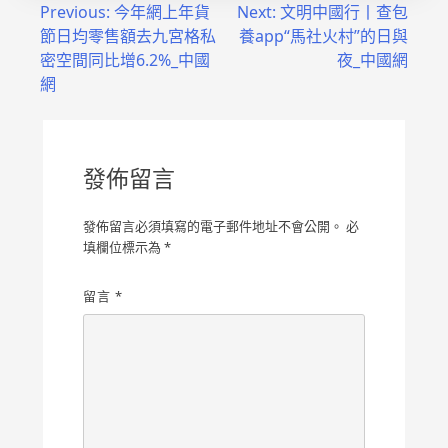
文
Previous:
今年網上年貨
Next:
文明中國行丨查包
節日均零售額去九宮格私
養app“馬社火村”的日與
章
密空間同比增6.2%_中國
夜_中國網
導
網
覽
發佈留言
發佈留言必須填寫的電子郵件地址不會公開。
必
填欄位標示為
*
留言
*