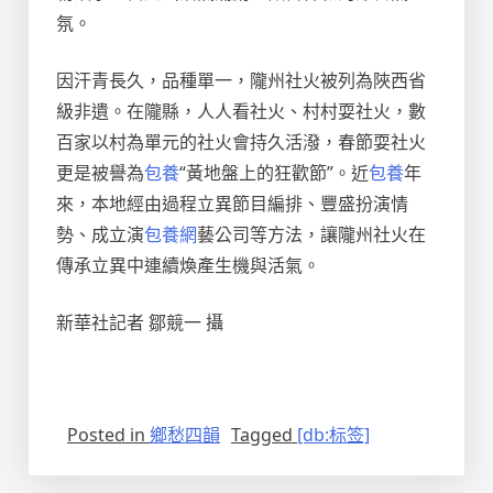
氛。
因汗青長久，品種單一，隴州社火被列為陜西省
級非遺。在隴縣，人人看社火、村村耍社火，數
百家以村為單元的社火會持久活潑，春節耍社火
更是被譽為
包養
“黃地盤上的狂歡節”。近
包養
年
來，本地經由過程立異節目編排、豐盛扮演情
勢、成立演
包養網
藝公司等方法，讓隴州社火在
傳承立異中連續煥產生機與活氣。
新華社記者 鄒競一 攝
Posted in
鄉愁四韻
Tagged
[db:标签]