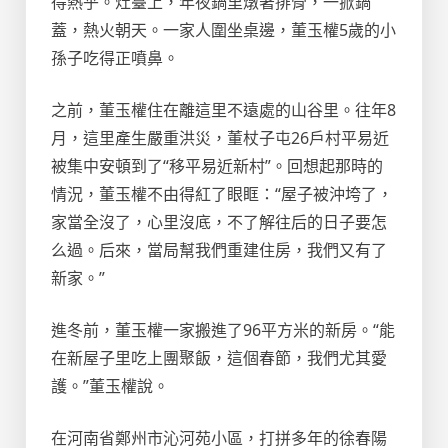
得熱乎。灶臺上，年夜鍋里燉著排骨，一掀鍋
蓋，熱火朝天。一家人圍坐桌邊，董玉權5歲的小
孫子吃得正噴鼻。
之前，董玉權住在離這里不遠處的山谷里。往年8
月，這里產生嚴重洪災，董杖子屯26戶村平易近
被集中安頓到了“移平易近新村”。回想起那時的
情況，董玉權不由得紅了眼眶：“屋子被沖垮了，
家當全沒了，心里沒底，不了解往后的日子要怎
么過。后來，當局幫我們重建住房，我們又有了
新家。”
進冬前，董玉權一家搬進了96平方米的新房。“能
在新屋子里吃上團聚飯，這個春節，我們尤其愛
護。”董玉權說。
在河南省鄭州市沁河苑小區，打拼多年的徐春陽