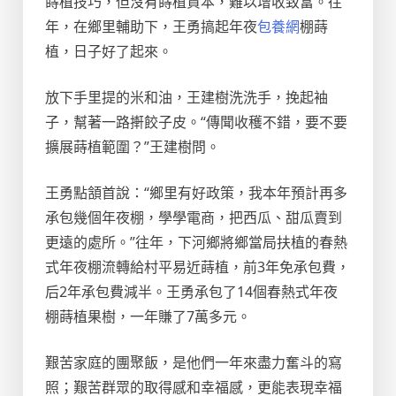
蒔植技巧，但沒有蒔植資本，難以增收致富。往
年，在鄉里輔助下，王勇搞起年夜
包養網
棚蒔
植，日子好了起來。
放下手里提的米和油，王建樹洗洗手，挽起袖
子，幫著一路搟餃子皮。“傳聞收穫不錯，要不要
擴展蒔植範圍？”王建樹問。
王勇點頷首說：“鄉里有好政策，我本年預計再多
承包幾個年夜棚，學學電商，把西瓜、甜瓜賣到
更遠的處所。”往年，下河鄉將鄉當局扶植的春熱
式年夜棚流轉給村平易近蒔植，前3年免承包費，
后2年承包費減半。王勇承包了14個春熱式年夜
棚蒔植果樹，一年賺了7萬多元。
艱苦家庭的團聚飯，是他們一年來盡力奮斗的寫
照；艱苦群眾的取得感和幸福感，更能表現幸福