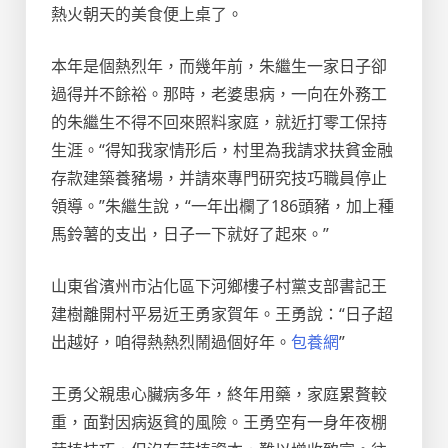
熱火朝天的美食便上桌了。
本年是個熱烈年，而幾年前，朱繼生一家日子卻
過得并不餘裕。那時，老婆患病，一向在外務工
的朱繼生不得不回來照料家庭，就近打零工保持
生涯。“得知我家情形后，村里為我請求扶貧金融
存款建築養豬場，并請來專門研究技巧職員停止
領導。”朱繼生說，“一年出欄了186頭豬，加上種
馬鈴薯的支出，日子一下就好了起來。”
山東省濱州市沾化區下河鄉樓子村黨支部書記王
建樹離開村平易近王勇家賀年。王勇說：“日子超
出越好，咱得熱熱烈鬧過個好年。
包養網
”
王勇父親患心臟病多年，終年用藥，家庭累贅較
重，面對因病返貧的風險。王勇空有一身年夜棚