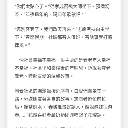
“你們太貼心了。”范孝成召喚大師坐下，預備沏
茶，“年夜過年的，喝口茶歇歇吧。”
“您別客套了，我們改天再來。”志愿者扶白叟坐
下，“春節假期，社區都有人值班，有啥事就打德
律風。”
一個社會幸福不幸福，很主要的是看老年人幸福
不幸福。社區里和樂樸素的年味兒，訴說著尊老
敬老、睦鄰友愛的溫馨故事。
朝云社區的團聚飯接近序幕，白叟們圍坐在一
路，分送朋友著各自的故事。志愿者們忙前忙
后，端茶倒水。“春城風景好誘人，姐姐妹妹往游
春……”花燈喜好者嚴奶奶即興唱起了花燈調。