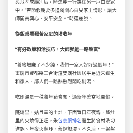
與范孝成離別后，時運麗一行趕往另一戶白叟家
中。“春節假期要多追蹤關心白叟家里情形，讓大
師開高興心、安平安全。”時運麗說。
從飯桌看艱苦家庭的增收年
“有好政策和洽技巧，大師就能一路致富”
“養豬場賺了不少錢，我們一家人好好過個年！”
重慶市豐都縣三合街道雙廟社區居平易近朱繼生
和家人、鄰人們一路熱熱烈鬧吃刨湯。
吃刨湯是一種殺年豬會餐、過新年確當地風俗。
院壩里，姑且壘的土灶，下面置口年夜鍋，爐灶
里的火燒得正旺。朱
包養網排名
繼生將食材洗切
進鍋、年夜火翻炒、蓋鍋燜浸。不久后，一盤盤