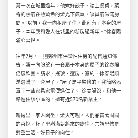
第一次在城里過年。他煮好餃子，端上餐桌，菜
肴的熱氣在熱黃色的燈光下氤氳，噴鼻氣溢滿房
間。“以前，我一向租屋子住，此刻有了本身的屋
子，本年我和愛人在城里的新房過新年。”徐春陽
滿心喜悅。
往年7月，一則鄭州市保證性住房的配售通知佈
告，讓一向盼望有一套屬于本身的屋子的徐春陽
倍感欣喜。請求、搖號、選房、簽約，徐春陽順
遂選購了一套屋子。“屋子是平裝修的，我簡略添
置了一些家具家電便進住了。”徐春陽說，和他一
路進住該小區的，還有近570名新業主。
新房里，家人閑坐，燈火可親。人們品嘗著團圓
的喜悅，杯子里斟滿對將來的嚮往，言語里儘是
對重生活、好日子的向往。