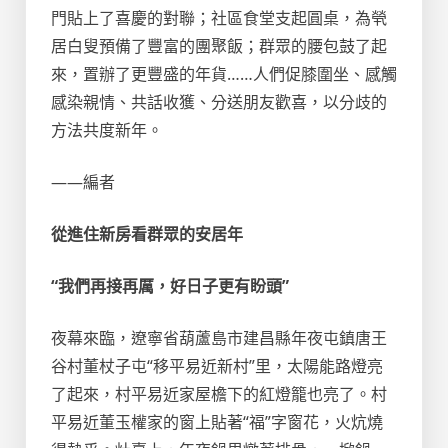
門貼上了喜慶的對聯；社區食堂支起圓桌，為煢
居白叟預備了豐富的團聚飯；群眾的腰包鼓了起
來，置辦了更豐盛的年貨……人們促膝圍坐、感觸
感染親情、共話收獲、分送朋友歡喜，以分歧的
方法共度新年。
——編者
從進住新房看群眾的安居年
“我們再接再厲，好日子更有盼頭”
夜幕來臨，遼寧省葫蘆島市建昌縣年夜屯鎮唐王
谷村董杖子屯“移平易近新村”里，太陽能路燈亮
了起來，村平易近家屋檐下的紅燈籠也亮了。村
平易近董玉權家的窗上貼著“福”字窗花，火炕燒