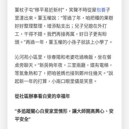
董杖子屯“移平易近新村”，笑聲不時從屋
包養
子
里漾出來。董玉權說：“等過了年，咱把種的果樹
好好整理整理，增添點支出；兒子兒媳在外打
工，干得不錯。我們再接再厲，好日子更有盼
頭。”再過一年，董玉權的小孫子就該上小學了。
沁河苑小區里，徐春陽和老婆吃過晚飯，坐在餐
桌旁聊天。“新房夠年夜，三室兩廳，還有電梯，
等氣象熱和了，把咱爸媽也接到鄭州住幾天。”說
起新一年的打算，小兩口眼里儘是笑意。
從社區辦事看白叟的幸福年
“多追蹤關心白叟家里情形，讓大師開高興心、安
平安全”