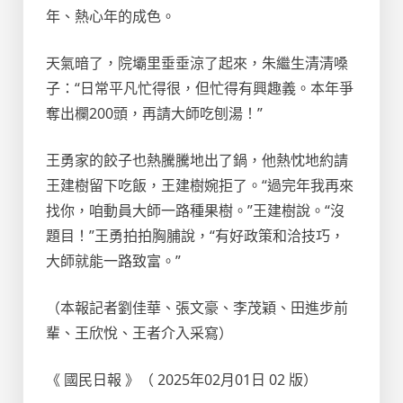
年、熱心年的成色。
天氣暗了，院壩里垂垂涼了起來，朱繼生清清嗓
子：“日常平凡忙得很，但忙得有興趣義。本年爭
奪出欄200頭，再請大師吃刨湯！”
王勇家的餃子也熱騰騰地出了鍋，他熱忱地約請
王建樹留下吃飯，王建樹婉拒了。“過完年我再來
找你，咱動員大師一路種果樹。”王建樹說。“沒
題目！”王勇拍拍胸脯說，“有好政策和洽技巧，
大師就能一路致富。”
（本報記者劉佳華、張文豪、李茂穎、田進步前
輩、王欣悅、王者介入采寫）
《 國民日報 》（ 2025年02月01日 02 版）