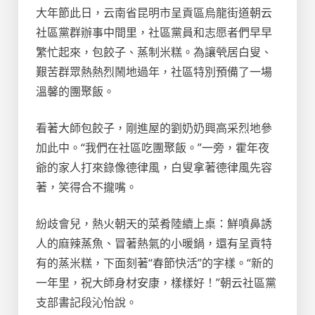
大年節此日，云南省昆明市呈貢區烏龍街道朝云
社區黨群辦事中間里，社區黨員和志愿者們早早
繁忙起來，包餃子、蒸制米糕。為讓煢居白叟、
艱苦群眾熱熱烈鬧地過年，社區特別預備了一場
溫馨的團聚飯。
看著大師包餃子，剛進屋的劉奶奶興高采烈地參
加此中。“我們在社區吃團聚飯。”一旁，霍年夜
爺的家人打來錄像德律風，白叟拿著德律風先容
著，笑得合不攏嘴。
紛歧會兒，熱火朝天的菜肴陸續上桌：鮮噴鼻誘
人的麻辣蒸魚、冒著熱氣的小暖鍋，還有呈貢特
有的蒸米糕，下面刻著“春節快活”的字樣。“新的
一年里，祝大師身材安康，樣樣好！”朝云社區黨
支部書記段沁怡說。