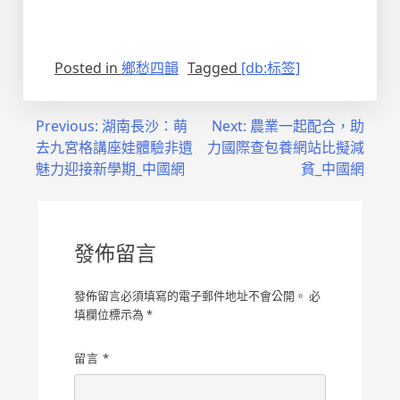
Posted in
鄉愁四韻
Tagged
[db:标签]
文
Previous:
湖南長沙：萌
Next:
農業一起配合，助
去九宮格講座娃體驗非遺
力國際查包養網站比擬減
章
魅力迎接新學期_中國網
貧_中國網
導
覽
發佈留言
發佈留言必須填寫的電子郵件地址不會公開。
必
填欄位標示為
*
留言
*