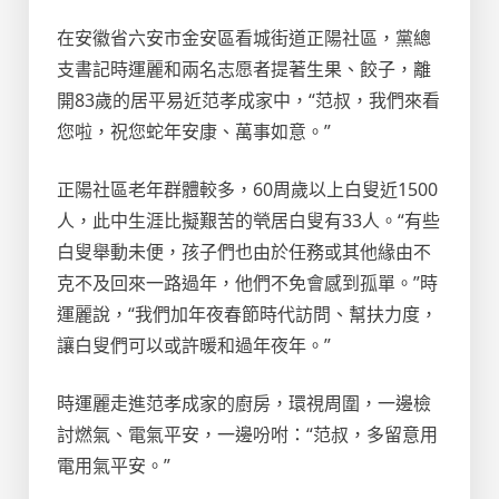
在安徽省六安市金安區看城街道正陽社區，黨總
支書記時運麗和兩名志愿者提著生果、餃子，離
開83歲的居平易近范孝成家中，“范叔，我們來看
您啦，祝您蛇年安康、萬事如意。”
正陽社區老年群體較多，60周歲以上白叟近1500
人，此中生涯比擬艱苦的煢居白叟有33人。“有些
白叟舉動未便，孩子們也由於任務或其他緣由不
克不及回來一路過年，他們不免會感到孤單。”時
運麗說，“我們加年夜春節時代訪問、幫扶力度，
讓白叟們可以或許暖和過年夜年。”
時運麗走進范孝成家的廚房，環視周圍，一邊檢
討燃氣、電氣平安，一邊吩咐：“范叔，多留意用
電用氣平安。”