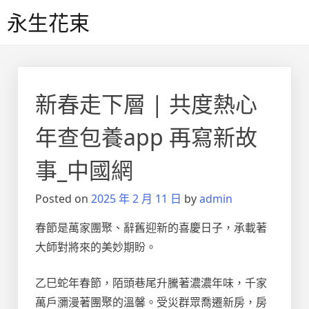
Skip
永生花束
to
content
新春走下層 | 共度熱心
年查包養app 再寫新故
事_中國網
Posted on
2025 年 2 月 11 日
by
admin
春節是萬家團聚、辭舊迎新的喜慶日子，承載著
大師對將來的美妙期盼。
乙巳蛇年春節，陌頭巷尾升騰著濃濃年味，千家
萬戶瀰漫著團聚的溫馨。受災群眾喬遷新房，房