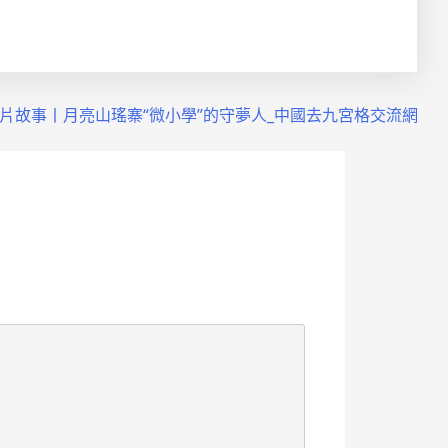
片故事丨月亮山瑤寨“微小學”的守夢人_中國去九宮格交流網