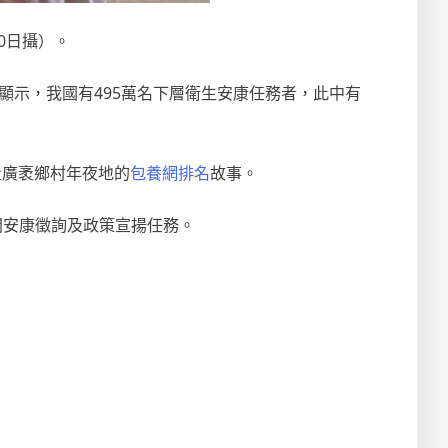
0日攝）。
顯示，我國有495萬名下層衛生安康任務者，此中有
量廣袤鄉村年夜地的
包養網排名
故事。
開安康徵詢及政策宣揚任務。