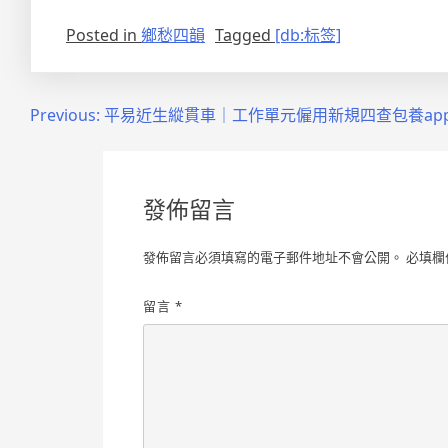
Posted in
鄉愁四韻
Tagged
[db:标签]
文
Previous:
平易近生縱貫車｜工作單元僱用新規四查包養ap
章
導
發佈留言
覽
發佈留言必須填寫的電子郵件地址不會公開。
必填欄
留言
*