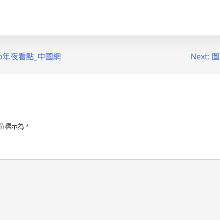
p年夜看點_中國網
Next:
圖
位標示為
*