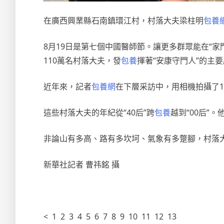
在廣西興業縣石南鎮環江村，村落大夫梁柱明
包養
8月19日是第七個中國醫師節。讓更多群眾能在“
110萬名村落大夫，發
包養
揮著“安康守門人”的主
近年來，記者
包養網
在下層采訪中，用相機拍攝了
這些村落大夫的年紀從“40后”跨
包養
越到“00后
非論山有多高、路有多坎坷、氣象有多蹩腳，村落
新華社記者 曹祎銘 攝
< 1 2 3 4 5 6 7 8 9 10 11 12 13