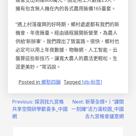
運營支出到達800萬元，固定用工人數達25人，
擁有包含無人機在內的各式農用裝備165臺套。
“遇上村落復興的好時期，鄉村處處都有我們的新
機會、年夜舞臺。經由過程展開新營業，為農人
供給‘新辦事’，我們蹚出了致富路。很快，鄉村也
必定可以用上年夜數據、物聯網、人工智能、云
盤算這些新技巧，讓寬大農人的農活更輕松，生
涯更美妙。”常滔說。
Posted in
鄉愁四韻
Tagged
[db:标签]
文
Previous:
探洞找九宮格
Next:
新華全媒+丨“課間
共享空間研學歡喜多_中國
一刻鐘”活力滿校園_中國
章
網
去九宮格會議室網
導
覽