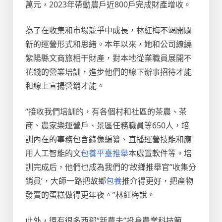
萬元，2023年帶動農戶近800戶完成財產增收。
為了在收集和市場競爭中成長，林紅梅不竭開闢
新的運營形式和思緒。本年以來，她和公司繚繞
紫陽縣文商旅相干財產，對本地從業職員展開不
花錢的營業培訓，進步他們的線下辦事招待才能
和線上宣揚營銷才能。
“接收我們培訓的，有各個村和社區的茶農、茶
商、農家樂運營戶、景區任務職員等650人，培
訓內在的事務包含錄像編纂、直播運營技能和應
用人工智能的文
包養平臺推舉
本處置軟件等。培
訓完成后，他們也成為我們的‘故鄉推舉官’‘收集分
銷員’，大師一路把故鄉
包養
推介得更好，把產物
發賣的蛋糕做得更年夜。”林紅梅說。
此外，還有很多西部“新農夫”投身農業科技範