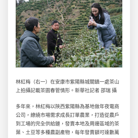
林紅梅（右一）在安康市紫陽縣城關鎮一處茶山
上拍攝記載茶園春管情形。新華社記者 邵瑞 攝
多年來，林紅梅以陜西紫陽縣為基地做年夜電商
公司，繚繞市場需求成長訂單農業，打造從農戶
到工場的完全供給鏈，發賣本地及周邊區域的茶
葉、土豆等多種農副產物，每年發賣額可達數萬