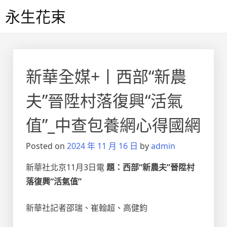
Skip
永生花束
to
content
新華全媒+丨西部“新農
夫”晉陞村落復興“活氣
值”_中查包養網心得國網
Posted on
2024 年 11 月 16 日
by
admin
新華社北京11月3日電
題：西部“新農夫”晉陞村
落復興“活氣值”
新華社記者邵瑞、崔翰超、高健鈞