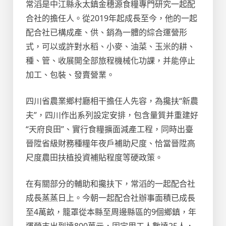
常滔是中江縣永太鎮金穗源食糧專門研究一起配
合社的擔任人。從2019年起成長至今，他的一起
配合社已構成產、供、銷為一體的綜合運營形
式，可以或許對水稻、小麥、油菜、玉米的耕、
種、管、收展開全部旅程機械化功課，并能停止
加工、包裝、發賣營業。
四川省農業鄉村廳相干擔任人先容，為攙扶“新農
夫”，四川作出系列設定安排，包含量質并重建好
“天府良田”、實行食糧擴面減產工程，同時出臺
晉陞省級財務種糧年夜戶補助尺度、恰當晉陞高
尺度農田扶植投資補貼程度等硬政策。
在有關部分的輔助和攙扶下，常滔的一起配合社
成長蒸蒸日上。今朝一起配合社辦事面積已成長
至4萬畝，籠罩從本縣至周邊縣區的9個鄉鎮，年