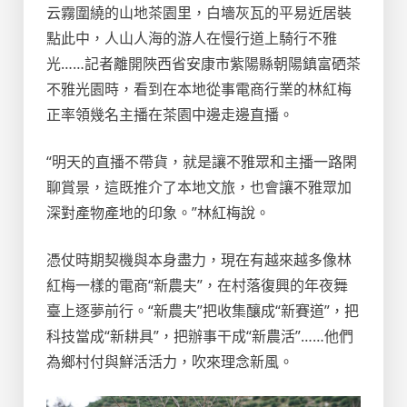
云霧圍繞的山地茶園里，白墻灰瓦的平易近居裝
點此中，人山人海的游人在慢行道上騎行不雅
光……記者離開陜西省安康市紫陽縣朝陽鎮富硒茶
不雅光園時，看到在本地從事電商行業的林紅梅
正率領幾名主播在茶園中邊走邊直播。
“明天的直播不帶貨，就是讓不雅眾和主播一路閑
聊賞景，這既推介了本地文旅，也會讓不雅眾加
深對產物產地的印象。”林紅梅說。
憑仗時期契機與本身盡力，現在有越來越多像林
紅梅一樣的電商“新農夫”，在村落復興的年夜舞
臺上逐夢前行。“新農夫”把收集釀成“新賽道”，把
科技當成“新耕具”，把辦事干成“新農活”……他們
為鄉村付與鮮活活力，吹來理念新風。