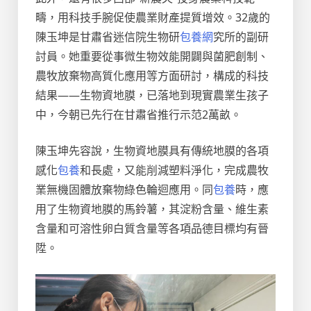
疇，用科技手腕促使農業財產提質增效。32歲的
陳玉坤是甘肅省迷信院生物研
包養網
究所的副研
討員。她重要從事微生物效能開闢與菌肥創制、
農牧放棄物高質化應用等方面研討，構成的科技
結果——生物資地膜，已落地到現實農業生孩子
中，今朝已先行在甘肅省推行示范2萬畝。
陳玉坤先容說，生物資地膜具有傳統地膜的各項
感化
包養
和長處，又能削減塑料淨化，完成農牧
業無機固體放棄物綠色輪迴應用。同
包養
時，應
用了生物資地膜的馬鈴薯，其淀粉含量、維生素
含量和可溶性卵白質含量等各項品德目標均有晉
陞。