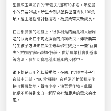
里像陳玉坤如許的“新農夫”還有70多名，年紀最
小的只要26歲。所里今朝共獲得國度專利100余
項，經由過程研討新技巧，為農業帶來新成長。
在西部廣袤的地盤上，很多村落的面孔和人居周
遭的狀況正在不竭更換新的資料改良，傳統農業
的生孩子方法也在產生最基礎性變更。一些“新農
夫”也在經由過程地盤托管、供給農業社會化辦事
等方法，參加到食糧穩產減產的步隊中。
眼下恰是四川的秋種季候，在四川食糧生孩子年
夜縣中江縣，“90后”種糧年夜戶常滔忙著批示旋
耕收穫機整地，蒔植小麥、油菜等作物。此間，
他還不斷接到來自一起配合社和農戶的需求德律
風。