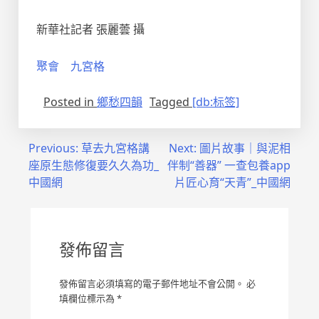
新華社記者 張麗蕓 攝
聚會
九宮格
Posted in
鄉愁四韻
Tagged
[db:标签]
文
Previous:
草去九宮格講
Next:
圖片故事｜與泥相
座原生態修復要久久為功_
伴制“善器” 一查包養app
章
中國網
片匠心育“天青”_中國網
導
覽
發佈留言
發佈留言必須填寫的電子郵件地址不會公開。
必
填欄位標示為
*