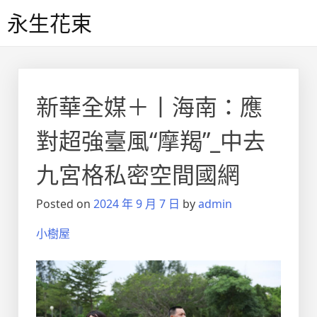
Skip
永生花束
to
content
新華全媒＋丨海南：應
對超強臺風“摩羯”_中去
九宮格私密空間國網
Posted on
2024 年 9 月 7 日
by
admin
小樹屋