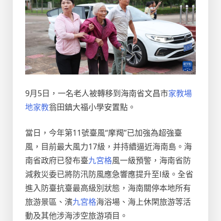
9月5日，一名老人被轉移到海南省文昌市
家教場
地
家教
翁田鎮大福小學安置點。
當日，今年第11號臺風“摩羯”已加強為超強臺
風，目前最大風力17級，并持續逼近海南島。海
南省政府已發布臺
九宮格
風一級預警，海南省防
減救災委已將防汛防風應急響應提升至Ⅰ級。全省
進入防臺抗臺最高級別狀態，海南關停本地所有
旅游景區、濱
九宮格
海浴場、海上休閑旅游等活
動及其他涉海涉空旅游項目。