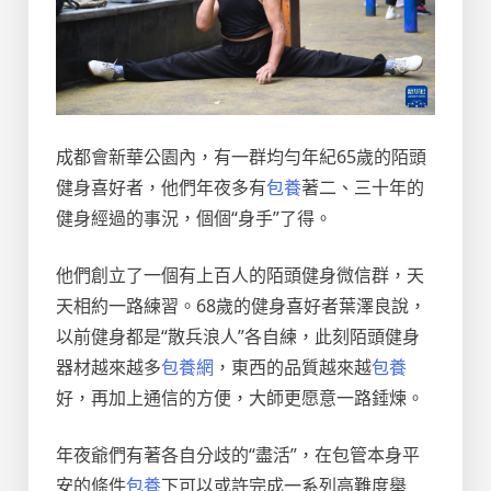
成都會新華公園內，有一群均勻年紀65歲的陌頭
健身喜好者，他們年夜多有
包養
著二、三十年的
健身經過的事況，個個“身手”了得。
他們創立了一個有上百人的陌頭健身微信群，天
天相約一路練習。68歲的健身喜好者葉澤良說，
以前健身都是“散兵浪人”各自練，此刻陌頭健身
器材越來越多
包養網
，東西的品質越來越
包養
好，再加上通信的方便，大師更愿意一路錘煉。
年夜爺們有著各自分歧的“盡活”，在包管本身平
安的條件
包養
下可以或許完成一系列高難度舉