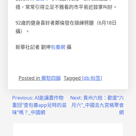
措，常常引得立足不雅看的市平易近鼓掌叫好。
92歲的健身喜好者鄭倫發在操練劈腿（6月18日
攝）。
新華社記者 劉坤
包養網
攝
Posted in
鄉愁四韻
Tagged
[db:标签]
文
Previous:
AI能讓農作物
Next:
貴州六枝：歡度“六
重回“查包養app兒時的滋
月六”_中國去九宮格聚會
章
味”嗎？_中國網
網
導
覽