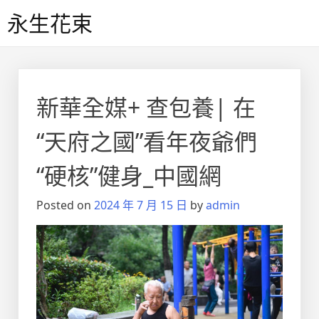
Skip
永生花束
to
content
新華全媒+ 查包養| 在
“天府之國”看年夜爺們
“硬核”健身_中國網
Posted on
2024 年 7 月 15 日
by
admin