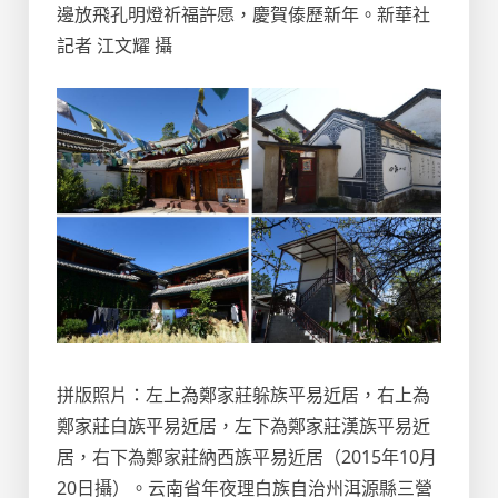
邊放飛孔明燈祈福許愿，慶賀傣歷新年。新華社
記者 江文耀 攝
拼版照片：左上為鄭家莊躲族平易近居，右上為
鄭家莊白族平易近居，左下為鄭家莊漢族平易近
居，右下為鄭家莊納西族平易近居（2015年10月
20日攝）。云南省年夜理白族自治州洱源縣三營