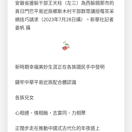
安徽省援躲干部王天柱（左三）為西躲錯那市的
貢日門巴平易近族鄉斯木村干部群眾講授莓茶采
摘技巧請求（2023年7月28日攝）。新華社記者
姜帆 攝
新時期幸福美妙生涯正在各族國民手中發明
鑄牢中華平易近族配合體認識
各族兒女
心相通、情相融，志雷同、力相聚
正闊步走在推動中國式古代化的年夜道上