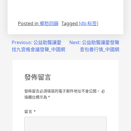
Posted in
鄉愁四韻
Tagged
[db:标签]
文
Previous:
公益助聾讓愛
Next:
公益助聾讓愛發聲
找九宮格會議發聲_中國網
查包養行情_中國網
章
導
覽
發佈留言
發佈留言必須填寫的電子郵件地址不會公開。
必
填欄位標示為
*
留言
*