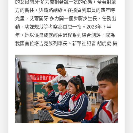
的艾爾開牙·多力開抱著試一試的心態，帶著對遠
方的嚮往，與鐵路結緣。在擔負列車員的四年時
光里，艾爾開牙·多力開一個步驟步生長，任務出
勤、功課規范等考察都首屈一指。2023年下半
年，她以優良成就經由過程系列綜合測評，成為
我國首位塔吉克族列車長。新華社記者 胡虎虎 攝