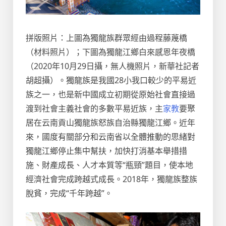
拼版照片：上圖為獨龍族群眾經由過程藤蔑橋
（材料照片）；下圖為獨龍江鄉白來感恩年夜橋
（2020年10月29日攝，無人機照片，新華社記者
胡超攝）。獨龍族是我國28小我口較少的平易近
族之一，也是新中國成立初期從原始社會直接過
渡到社會主義社會的多數平易近族，主
家教
要聚
居在云南貢山獨龍族怒族自治縣獨龍江鄉。近年
來，國度有關部分和云南省以全體推動的思緒對
獨龍江鄉停止集中幫扶，加快打消基本舉措措
施、財產成長、人才本質等“瓶頸”題目，使本地
經濟社會完成跨越式成長。2018年，獨龍族整族
脫貧，完成“千年跨越”。