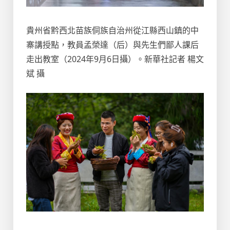
貴州省黔西北苗族侗族自治州從江縣西山鎮的中
寨講授點，教員孟榮達（后）與先生們鄙人課后
走出教室（2024年9月6日攝）。新華社記者 楊文
斌 攝