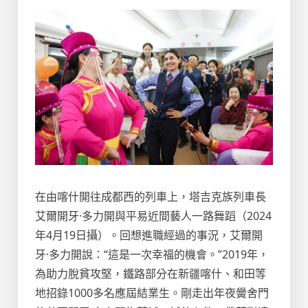
在由喀什開往成都西的列車上，塔吉克族列車長
艾爾開牙·多力開與平易近間藝人一路舞蹈（2024
年4月19日攝）。回想進職經過的事況，艾爾開
牙·多力開說：“這是一次幸福的機會。”2019年，
為助力脫貧攻堅，鐵路部分在新疆喀什、和田等
地招錄1000多名應屆結業生。剛走出年夜黌舍門