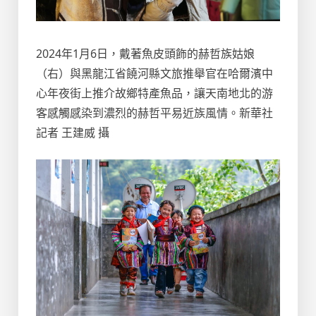
2024年1月6日，戴著魚皮頭飾的赫哲族姑娘
（右）與黑龍江省饒河縣文旅推舉官在哈爾濱中
心年夜街上推介故鄉特產魚品，讓天南地北的游
客感觸感染到濃烈的赫哲平易近族風情。新華社
記者 王建威 攝