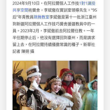
2024年9月10日，在阿拉爾個人工作技
1對1講授
共享空間
術黌舍，李斌傲在實訓室領導先生。“95
后”年青教員
跳舞教室
李斌傲是第十一批浙江臺州
到新疆阿拉爾個人工作技巧黌舍援疆教員中的一
員。2023年2月，李斌傲前去阿拉爾任教。一年
半任期停止后，他沒有選擇回到臺州，而是請求
留上去，在阿拉爾持續播撒常識的種子。新華社
記者 陳朔 攝