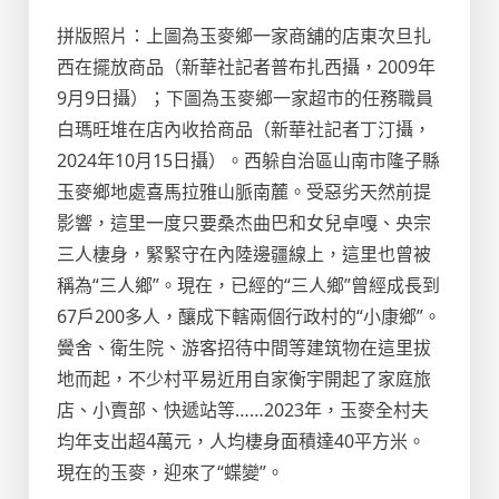
拼版照片：上圖為玉麥鄉一家商舖的店東次旦扎
西在擺放商品（新華社記者普布扎西攝，2009年
9月9日攝）；下圖為玉麥鄉一家超市的任務職員
白瑪旺堆在店內收拾商品（新華社記者丁汀攝，
2024年10月15日攝）。西躲自治區山南市隆子縣
玉麥鄉地處喜馬拉雅山脈南麓。受惡劣天然前提
影響，這里一度只要桑杰曲巴和女兒卓嘎、央宗
三人棲身，緊緊守在內陸邊疆線上，這里也曾被
稱為“三人鄉”。現在，已經的“三人鄉”曾經成長到
67戶200多人，釀成下轄兩個行政村的“小康鄉”。
黌舍、衛生院、游客招待中間等建筑物在這里拔
地而起，不少村平易近用自家衡宇開起了家庭旅
店、小賣部、快遞站等……2023年，玉麥全村夫
均年支出超4萬元，人均棲身面積達40平方米。
現在的玉麥，迎來了“蝶變”。