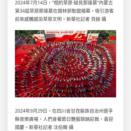
2024年7月14日，“相約草原·碰見那達慕”內蒙古
第34屆草原那達慕在錫林郭勒盟揭幕，吸引游客
前來感觸感染草原文明。新華社記者 貝赫 攝
2024年9月29日，在四川省甘孜躲族自治州道孚
縣音樂廣場，人們身著節日艷服跳鍋莊舞，喜迎
國慶。新華社記者 沈伯韓 攝