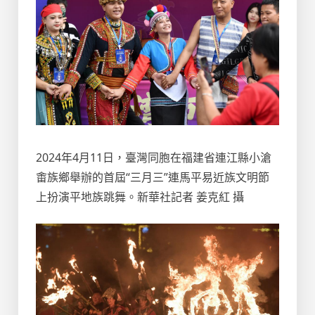
2024年4月11日，臺灣同胞在福建省連江縣小滄
畬族鄉舉辦的首屆“三月三”連馬平易近族文明節
上扮演平地族跳舞。新華社記者 姜克紅 攝