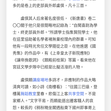
多的是卷上的吏部員外郎盧僎，凡十三首。
盧僎其人后來著名度很低，《新唐書》卷二
〇〇關于他只是很簡略地記錄為：“自聞喜尉為學
士，終吏部員外郎。”所謂學士指集賢院學士，他
在這里協助著名學者褚無量校理內府群書。可知
他有一段時光充任文學隨從之臣，在他進選《國
秀集》的作品中，有《上幸皇太子新院應制》
《讓帝挽歌詞》《題殿前桂葉》等篇，看來他在
宮廷文學步隊中已經是比擬活潑的人物。
盧僎頗
講座場地
多詩才，非應制的作品大略
清爽可讀，如小詩《南樓看》：“往國三巴遠，登
樓萬
舞蹈教室
里春。悲傷江上客
共享空間
，不是
家鄉人。”文字平易，而頗能道出遷客騷人的哀
怨。較長的《稍秋曉坐閣遇船東下揚州即事寄上