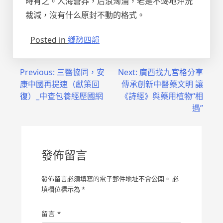
時有之。人海蒼莽，后浪洶涌，老是不竭地沖洗
裁減，沒有什么原封不動的格式。
Posted in
鄉愁四韻
文
Previous:
三醫協同，安
Next:
廣西找九宮格分享
康中國再提速（獻策回
傳承創新中醫藥文明 讓
章
復）_中查包養經歷國網
《詩經》與藥用植物“相
導
遇”
覽
發佈留言
發佈留言必須填寫的電子郵件地址不會公開。
必
填欄位標示為
*
留言
*