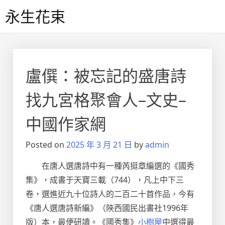
Skip
永生花束
to
content
盧僎：被忘記的盛唐詩
找九宮格聚會人–文史–
中國作家網
Posted on
2025 年 3 月 21 日
by
admin
在唐人選唐詩中有一種芮挺章編選的《國秀
集》，成書于天寶三載（744），凡上中下三
卷，選進近九十位詩人的二百二十首作品，今有
《唐人選唐詩新編》（陜西國民出書社1996年
版）本，最便研讀。《國秀集》
小樹屋
中選得最