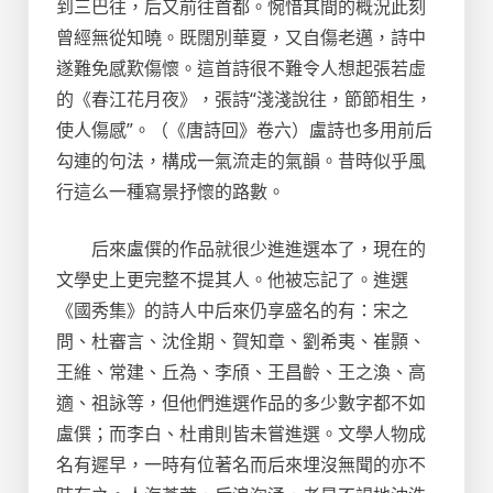
到三巴往，后又前往首都。惋惜其間的概況此刻
曾經無從知曉。既闊別華夏，又自傷老邁，詩中
遂難免感歎傷懷。這首詩很不難令人想起張若虛
的《春江花月夜》，張詩“淺淺說往，節節相生，
使人傷感”。（《唐詩回》卷六）盧詩也多用前后
勾連的句法，構成一氣流走的氣韻。昔時似乎風
行這么一種寫景抒懷的路數。
后來盧僎的作品就很少進進選本了，現在的
文學史上更完整不提其人。他被忘記了。進選
《國秀集》的詩人中后來仍享盛名的有：宋之
問、杜審言、沈佺期、賀知章、劉希夷、崔顥、
王維、常建、丘為、李頎、王昌齡、王之渙、高
適、祖詠等，但他們進選作品的多少數字都不如
盧僎；而李白、杜甫則皆未嘗進選。文學人物成
名有遲早，一時有位著名而后來埋沒無聞的亦不