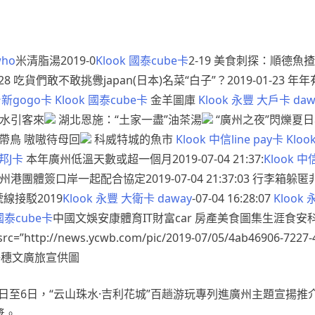
who
米清脂湯2019-0
Klook 國泰cube卡
2-19 美食刺探：順德魚揸
28 吃貨們敢不敢挑釁japan(日本)名菜“白子”？2019-01-23 年年
 台新gogo卡
Klook 國泰cube卡
金羊圖庫
Klook 永豐 大戶卡 da
綠水引客來
湖北恩施：“土家一盡”油茶湯
“廣州之夜”閃爍夏
帶鳥 嗷嗷待母回
科威特城的魚市
Klook 中信line pay卡
Klo
富邦J卡
本年廣州低溫天數或超一個月2019-07-04 21:37:
Klook 中信
云浮與廣州港團體簽口岸一起配合協定2019-07-04 21:37:03 
5號線接駁2019
Klook 永豐 大衛卡 daway
-07-04 16:28:07
Klook
 國泰cube卡
中國文娛安康體育IT財富car 房產美食圖集生涯食
tp://news.ycwb.com/pic/2019-07/05/4ab46906-7227-4
pg” />穗文廣旅宣供圖
3日至6日，“云山珠水·吉利花城”百趟游玩專列進廣州主題宣揚
獎。