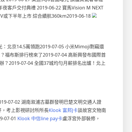
戶交付典禮 2019-06-22 寶馬Vision M NEXT
界EV或下半年上市 綜合續航360km2019-06-18
北京14.5萬領跑2019-07-05 小米Mimoji剽竊還
福布斯排行榜來了2019-07-04 高新興發布國際首
？2019-07-04 全國37城均勻月薪排名出爐！北上
019-07-02 湖南溆浦古墓群發明巴楚文明交通人證
成就好，考上影視研討所所長
Klook 富邦J卡
談故宮文物南
07-01
Klook 中信line pay卡
盧浮宮外部裝修，