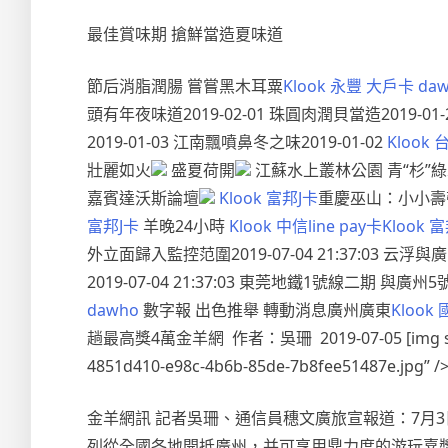
最佳賞味期 搶鮮當造夏味道
節后消脂潤腸 嘗嘗黑木耳粟
Klook 永豐 大戶卡 da
頭有年夜味道2019-02-01 珠圓肉潤貝當造2019-01-
2019-01-03 江南飄噴鼻冬之味2019-01-02
Klook
壯麗如火
盛夏荷開
江蘇水上叢林公園 青“杉”
嘉賓達沃斯論壇
Klook 富邦J卡
重慶巫山：小小壽
富邦J卡
羊晚24小時
Klook 中信line pay卡
Klook 
外立面歸入監控范圍2019-07-04 21:37:03 
2019-07-04 21:37:03 東莞地鐵1號線二期 與廣州
dawho
數字報 出色推舉 轉動消息廣州廣東
Klook
趟最高獎4萬金羊網 作者：吳珊 2019-07-05 [img src=”ht
4851d410-e98c-4b6b-85de-7b8fee51487e.j
金羊網訊 記者吳珊、通信員穗文廣旅宣報道：7月
列從全國各地開抵廣州，并可享用鼎力度的游玩嘉