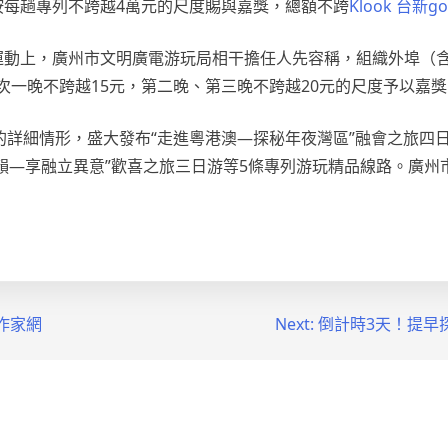
按每趟專列不跨越4萬元的尺度賜與嘉獎，總額不跨
Klook 台新g
介運動上，廣州市文明廣電游玩局相干擔任人先容稱，組織外埠（
次一晚不跨越15元，第二晚、第三晚不跨越20元的尺度予以嘉
詳細情形，盛大發布“走進粵港澳—探秘年夜灣區”融會之旅四日
古韻—享融立異意”歡喜之旅三日游等5條專列游玩精品線路。廣州
作家網
Next:
倒計時3天！提早