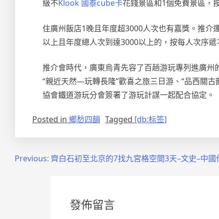
級不
Klook 國泰cube卡
花錢景區和1個免費景區，
住廣州飯店1晚且年度超3000人次也有嘉獎。推
以上且年度總人次到達3000以上的，按每人次序遞
推介會時代，廣東烏青先容了百趟游玩專列進廣州的
“親近天然—玩轉長隆”歡喜之旅三日游、“品西關
協會鐵道游玩分會簽署了游玩計謀一起配合協定。
Posted in
鄉愁四韻
Tagged
[db:标签]
文
Previous:
齊白石初至北京的7找九宮格空間3天–文史–中國
章
導
發佈留言
覽