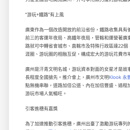
“游玩+鐵路”有上風
廣東作為一個改造開放的前沿省份，鐵路收集具有
前三的客運年夜局、高鐵年夜局，管轄和運營著廣
路就可中轉省會城市、直轄市及特殊行政區達22個
涯圈、游玩圈的相融互促，構成宏大的游玩花費市
廣州是汗青文明名城，游玩資本對面的女星才是故
長程度全國搶先。推介會上，廣州市文明
Klook 永
點無機串聯，道路加倍公道、內在加倍豐盛、過程
游玩市場人氣暢旺。
引客進穗有嘉獎
為了加速推動引客進穗，廣州出臺了激勵游玩專列的