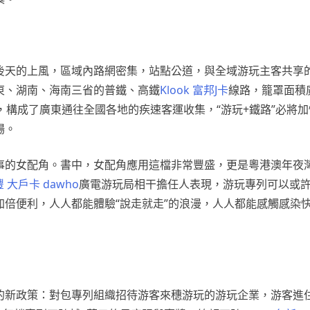
後天的上風，區域內路網密集，站點公道，與全域游玩主客共享
東、湖南、海南三省的普鐵、高鐵
Klook 富邦J卡
線路，籠罩面積
，構成了廣東通往全國各地的疾速客運收集，“游玩+鐵路”必將
場。
事的女配角。書中，女配角應用這檔非常豐盛，更是粵港澳年夜
豐 大戶卡 dawho
廣電游玩局相干擔任人表現，游玩專列可以或
加倍便利，人人都能體驗“說走就走”的浪漫，人人都能感觸感染
新政策：對包專列組織招待游客來穗游玩的游玩企業，游客進住