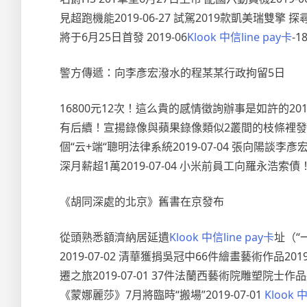
見超跑機能2019-06-27 試駕2019款凱美瑞雙擎 探尋佛
將于6月25日首發 2019-06
Klook 中信line pay卡
-
警方傳遞：向李彥宏潑水的程某某行政拘留5日
16800元12次！這么貴的感情徵詢辦事是如許的2019-
有后續！宣揚錄像與蘋果錄像類似2叢間的枝條裡發明了不
個“云+端“聰明法律系統2019-07-04 張向陽談李
深月薪超1萬2019-07-04 小米前員工向羅永浩索債
《胡同深處的北京》舊書在京發布
從頭熟悉額濟納居延遺
Klook 中信line pay卡
址（“
2019-07-02 清華獲捐吳冠中66件繪畫藝術作品
遷之旅2019-07-01 37件法蘭西藝術院雕塑院士作品
《蒙娜麗莎》7月將臨時“搬場”2019-07-01
Klook 