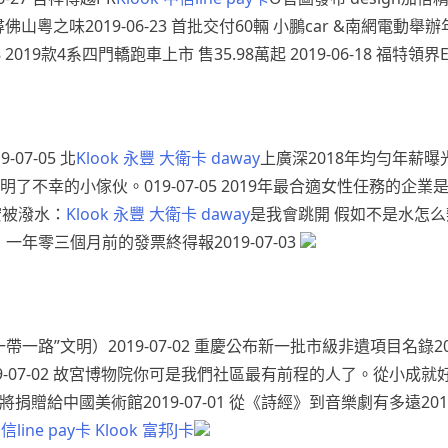
山粵之味2019-06-23 首批交付60輛 小鵬car &南網電動舉辦年夜客
18 2019款4系四門轎跑車上市 售35.98萬起 2019-06-18 福特領
07-05 北
Klook 永豐 大衛卡 daway
上廣深2018年均勻年薪曝光：
幸的小傢伙。019-07-05 2019年最合適女性任務的企業是？
彥宏被潑水：
Klook 永豐 大衛卡 daway
是我會跳開 假如不是水怎么辦
！一年零三個月前的發票終得報2019-07-03
一帶一路”文明）2019-07-02 重慶公布新一批市級非遺項目名錄2
2019-07-02 故宮博物院你可是我們社區最有前程的人了。從小
將捐贈給中國美術館2019-07-01 從《詩經》到音樂劇有多遠2019-
中信line pay卡
Klook 富邦J卡