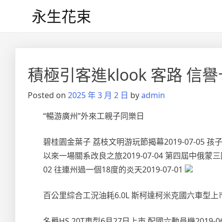
Skip
永生花束
to
content
積極引客進klook 客路
Posted on
2025 年 3 月 2 日
by
admin
“暢游廣州”外來工親子同樂日
碧桂園金葉子 荔枝文明游玩節揭幕2019-07-05 孩
以來一場關系改良之旅2019-07-04 第四屆中俄蒙三國
02 往連州過一個18度的炎天2019-07-01
百公里綜合工況油耗6.0L 斯柯達柯米克國六車型上
名爵HS 20T車型6月27日上市 配國六動員機2019-06