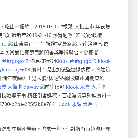
，吃出一個鮮字2019-02-12 “根菜”大批上市 年夜塊
有“魚”過新年2019-01-10 熱胃泡飯 “鮮”得紛歧樣
who
山東棗莊：“生態雞”富農家
河南洛陽 朝霞
日本次常識比賽節目將問答與爭辯聯合。參賽者——
ok 台新gogo卡
消息排行榜
Klook 台新gogo卡
Klook
line pay卡
03 廣州：提出加裝監控攝像頭，將建筑
行李箱躲匿非洲年夜鱷魚！男人攜“猛寵”過關被廣州海關查獲
 永豐 大衛卡 daway
前往頂部
Klook 永豐 大戶卡
安科技教導軍事 積極引客進穗，百趟游玩專列進廣州一
700-b2be-225f2b8e7841
Klook 永豐 大戶卡
推介運動在廣州舉辦。將來一年，估計將有百趟游玩專