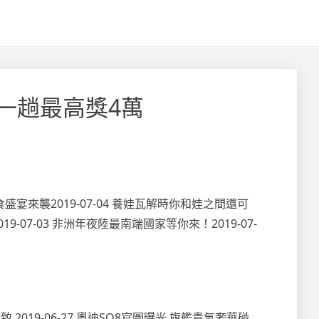
州一趟最高獎4萬
食盛宴來襲2019-07-04 養娃瓦解時你和娃之間還可
9-07-03 非洲年夜陸最南端國家等你來！2019-07-
致 2019-06-27 奧迪SQ8官圖曝光 旗艦貴氣奢華碰