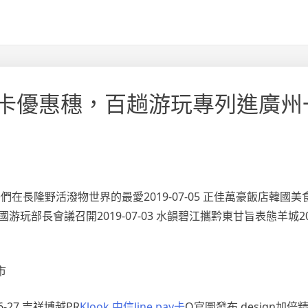
 信譽卡優惠穗，百趟游玩專列進廣
子們在長隆野活潑物世界的最愛2019-07-05 正佳萬豪飯店韓國美
游玩部長會議召開2019-07-03 水韻碧江攜黔東甘旨表態羊城201
市
-27 吉祥博越PR
Klook 中信line pay卡
O官圖發布 design加倍精