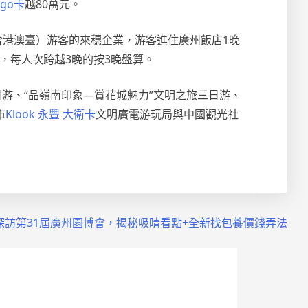
ogo卡
越80萬元。
含港澳臺）游客的來穗企業，游客進住廣州飯店1晚
獎，每人次跨越3晚的按3晚盤算。
游、“品嶺南印象—賞花城魅力”文明之旅三日游、
市
Klook 永豐 大衛卡
文明廣電游玩局與中國觀光社
探訪第31屆廣州園博會，揭秘吸睛看點+全新找包養價錢弄法