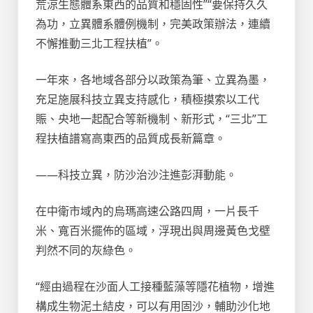
荒涼生態體系東西的品質和穩固性”“要保持久久
為功，立異體系體例機制，完美政策辦法，連續
不懈推動三北工程扶植”。
一年來，各地域各部分以政策為筆、立異為墨，
充足施展科技立異支持感化，積極摸索以工代
賑、央地一起配合等新機制、新形式，“三北”工
程扶植譜寫高東西的品質成長新篇章。
——科技立異，防沙治沙注進彭湃動能。
在中衛市域內的烏瑪高速公路四周，一片長千
米、寬百米擺佈的區域，浮現出與周邊黃色戈壁
判然不同的灰綠色。
“經由過程在沙面人工接種藍藻等隱花植物，增進
構成生物泥土結皮，可以有用固沙，輔助沙化地