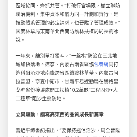
區域協同、齊抓共管。“打破行官場限，樹立聯防
聯治機制，集中資本和氣力同一計劃和實行，是
推動體系管理的必定請求，也晉陞了管理成效。”
國度林草局東南華北西南防護林扶植局局長劉冰
說。
一年來，離別單打獨斗，“一盤棋”防治在三北地
域加快落地。遼寧、內蒙古兩省區協
包養網
同打
造科爾沁沙地南緣跨省區鎖邊林草帶。內蒙古阿
拉善盟、寧夏中衛市、甘肅平易近勤縣在騰格里
戈壁省份接壤處開工扶植10.2萬畝“工程固沙+人
工種草”阻沙生態防地。
立異驅動，譜寫高東西的品質成長新篇章
習近平總書記指出，“要保持迷信治沙，周全晉陞