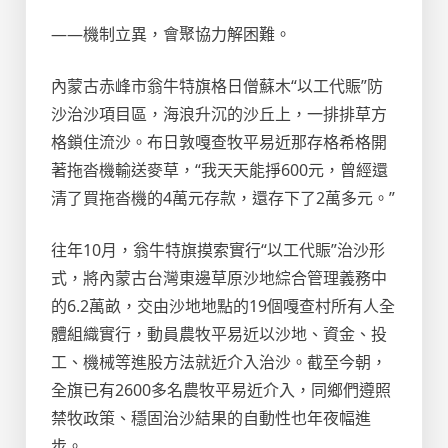
——機制立異，會聚協力解困難。
內蒙古赤峰市翁牛特旗格日僧蘇木“以工代賑”防
沙治沙項目區，海浪升沉的沙丘上，一排排草方
格鎖住流沙。布日敦嘎查牧平易近那存格希格開
著拖沓機輸送麥草，“我天天能掙600元，曾經還
清了買拖沓機的4萬元存款，還存下了2萬多元。”
往年10月，翁牛特旗摸索實行“以工代賑”治沙形
式，將內蒙古台灣東邊草原沙地綜合管理義務中
的6.2萬畝，交由沙地地點的19個嘎查村所有人全
體組織實行，動員農牧平易近以沙地、資金、投
工、機械等進股方法就近介入治沙。截至今朝，
全旗已有2600多名農牧平易近介入，同鄉們遵照
禁牧政策、穩固治沙結果的自動性也年夜幅進
步。