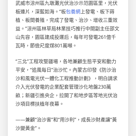
武威市涼州區九墩灘光伏治沙示范園區里，光伏
板連片，深藍如海。“板
包養網
上發電、板下蒔
植、板間養殖，完成了發電、治沙、增收三重效
益。”涼州區林草局林業技巧推行中間副主任邵文
山先容，園區建成投運后，每年可發電261億千
瓦時，節儉尺度煤801萬噸。
“三北”工程攻堅疆場，各地兼顧生態平安和動力
平安，“追風每日”治沙忙。內蒙古印發《防沙治
沙和風電光伏一體化工程推動計劃》，明白請求
介入光伏發電的企業配套管理沙化地盤230萬
畝；新疆引進央企，拉開了和地步區等地光伏治
沙項目標扶植年夜幕。
——兼顧“治沙害”和“用沙利”，成長沙財產讓“黃
沙變黃金”。