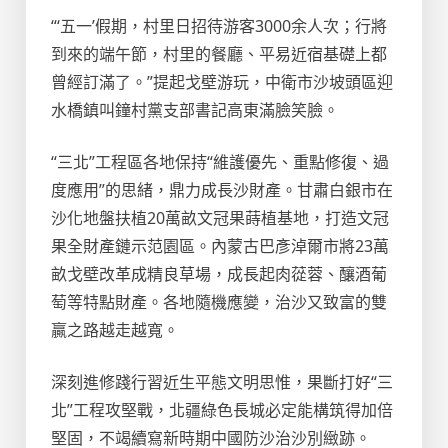
“‘五一’假期，村里日招待游客3000余人次；行將
到來的端午節，村里的餐廳、平易近宿基礎上都
曾經訂滿了。”提起戈壁游玩，中衛市沙坡頭區迎
水橋鎮叫鐘村黨支部書記高東滿臉笑臉。
“三北”工程區各地保持“維護優先、重點修復、過
度應用”的思緒，鼎力成長沙財產。甘肅白銀市在
沙化地盤扶植20萬畝文冠果蒔植基地，打造文冠
果全財產鏈示范園區。內蒙古巴彥淖爾市將23萬
畝戈壁改革成精良草場，成長起肉蓯蓉、釀酒葡
萄等特點財產。各地隨機應變，治沙又致富的雙
贏之路越走越寬。
深刻進修踐行習近生平態文明思惟，果斷打好“三
北”工程攻堅戰，北疆綠色長城必定能構筑得加倍
堅固，不竭續寫新時期中國防沙治沙別緻跡。