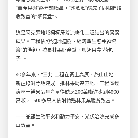
“豐產果盤”終年飄噴鼻，“沙窩窩”釀成了同鄉們增
收致富的“聚寶盆”。
這是阿克蘇地域柯柯牙荒涼綠化工程結出的累累
碩果。工程依照“適地適樹、經濟與生態兼顧統
籌”的準繩，拉長林果財產鏈，興起果農“荷包
子”。
40多年來，“三北”工程在黃土高原、燕山山地、
新疆綠洲等地建成一批林果財產基地，工程區經
濟林干鮮果品年產量從缺乏200萬噸進步到4800
萬噸，1500多萬人依附特點林果業脫貧致富。
——兼顧生態平安和動力平安，光伏治沙完成多
重效益。