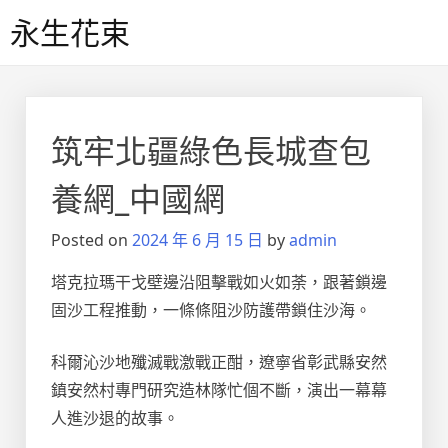
Skip
永生花束
to
content
筑牢北疆綠色長城查包
養網_中國網
Posted on
2024 年 6 月 15 日
by
admin
塔克拉瑪干戈壁邊沿阻擊戰如火如荼，跟著鎖邊
固沙工程推動，一條條阻沙防護帶鎖住沙海。
科爾沁沙地殲滅戰激戰正酣，遼寧省彰武縣安然
鎮安然村專門研究造林隊忙個不斷，演出一幕幕
人進沙退的故事。