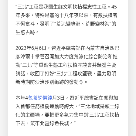
“三北”工程是我國生態文明扶植標志性工程。45
年多來，特殊是黨的十八年夜以來，有數扶植者
不懈奮斗，發明了“荒涼變綠洲、荒野變林海”的
生態古跡。
2023年6月6日，習近平總書記在內蒙古自治區巴
彥淖爾市掌管召開加大力度荒涼化綜合防治和推
動“三北”等重點生態工程扶植座談會并頒發主要
講話，收回了打好“三北”工程攻堅戰，盡力發明
新時期防沙治沙別緻跡的發動令。
本年4
包養網價錢
月3日，習近平總書記在餐與加
入首都任務植樹運動時誇大，“三北地域是領土綠
化的主疆場，要把更多氣力集中到‘三北’工程扶植
下去，筑牢北疆綠色長城。”