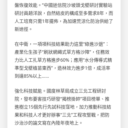
盤恢復效能。”中國迷信院沙坡頭戈壁研討實驗站
研討員趙洋說，自然結皮的構成至多需求8年，而
人工培育只需1年擺佈，為加速荒涼化防治供給了
新途徑。
在中衛，一項項科技結果助力這里“綠進沙退”：
產業化生孩子“刷狀網繩式草方格沙障”，任務效
力比人工扎草方格進步60%；應用“水分傳導式精
準型戈壁植苗東西”，造林效力進步1倍，成活率
到達85%以上……
強化科技賦能。國度林草局成立三北工程研討
院，發布要害技巧研發“揭榜掛帥”項目榜單、推
進樹立15個先行先試科技窪地，加力推動科技結
果和科技人才更好辦事“三北”工程攻堅戰，把防
沙治沙的論文寫在內陸年夜地上。