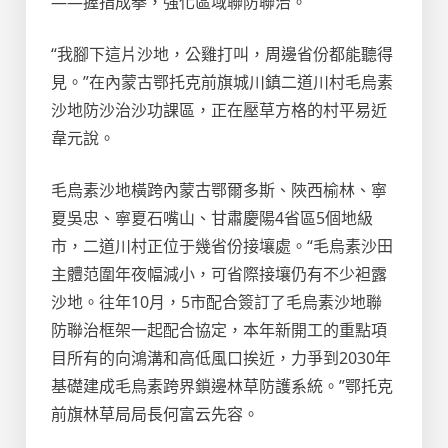
——握指成拳，強化區域聯防聯治。
“我腳下這片沙地，公雞打叫，周邊省份都能聽得
見。”在內蒙古鄂托克前旗城川鎮二道川村毛烏素
沙地防沙治沙功課區，正在壓草方格的村平易近
韋元說。
毛烏素沙地橫跨內蒙古鄂爾多斯、陜西榆林、寧
夏吳忠、寧夏石嘴山、甘肅慶陽4省區5個地級
市，二道川村正位于幾省份接壤處。“毛烏素沙田
主體范圍年夜幅減小，可省際接壤仍有不少袒露
沙地。往年10月，5市配合簽訂了毛烏素沙地聯
防聯治框架一起配合協定，本年新開工的重點項
目所有的向鴻溝和高低風口挨近，力爭到2030年
基礎建成毛烏素跨界鎖邊林草防護系統。”鄂托克
前旗林草局局長何富云先容。