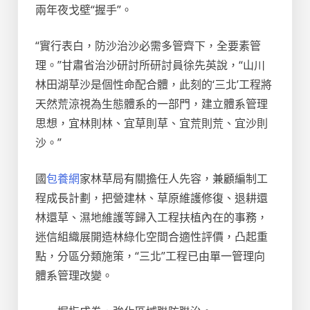
兩年夜戈壁“握手”。
“實行表白，防沙治沙必需多管齊下，全要素管
理。”甘肅省治沙研討所研討員徐先英說，“山川
林田湖草沙是個性命配合體，此刻的‘三北’工程將
天然荒涼視為生態體系的一部門，建立體系管理
思想，宜林則林、宜草則草、宜荒則荒、宜沙則
沙。”
國
包養網
家林草局有關擔任人先容，兼顧編制工
程成長計劃，把營建林、草原維護修復、退耕還
林還草、濕地維護等歸入工程扶植內在的事務，
迷信組織展開造林綠化空間合適性評價，凸起重
點，分區分類施策，“三北”工程已由單一管理向
體系管理改變。