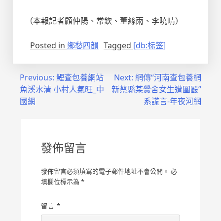
（本報記者顧仲陽、常欽、董絲雨、李曉晴）
Posted in
鄉愁四韻
Tagged
[db:标签]
文
Previous:
鯉查包養網站
Next:
網傳“河南查包養網
魚溪水清 小村人氣旺_中
新蔡縣某黌舍女生遭圍毆”
章
國網
系謊言-年夜河網
導
覽
發佈留言
發佈留言必須填寫的電子郵件地址不會公開。
必
填欄位標示為
*
留言
*