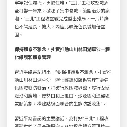
牢牢記住囑托，勇擔任務，“三北”工程攻堅戰周
全打響一年來，掀起了集中會戰、範圍治沙的高
潮，“三北”工程攻堅戰完成傑出殘局，一片片綠
色不竭延長、擴大，內陸北疆綠色長城加倍堅
固。
保持體系不雅念，扎實推動山川林田湖草沙一體
化維護和體系管理
習近平總書記指出：“要保持體系不雅念，扎實推
動山川林田湖草沙一體化維護和體系管理”“要強
化區域聯防聯治，打破行政區域界線，履行戈壁
邊沿和腹地、優勢口和上風口、沙源區和途徑區
兼顧策劃，構建點線面聯合的生態防護收集”。
習近平總書記的主要講話，為打好“三北”工程攻
堅戰供給了最基礎遵守。各地捉住體系管理這一