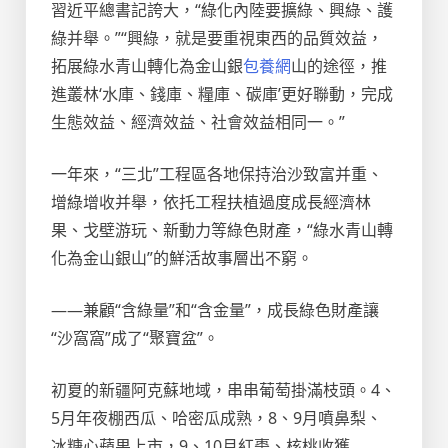
習近平總書記誇大，“綠化內陸要擴綠、興綠、護
綠并舉。”“興綠，就是要重視東西的品質效益，
拓展綠水青山轉化為金山銀
包養網
山的途徑，推
進叢林‘水庫、錢庫、糧庫、碳庫’更好聯動，完成
生態效益、經濟效益、社會效益相同一。”
一年來，“三北”工程區各地保持治沙致富并重、
增綠增收并舉，依托工程扶植過度成長經濟林
果、戈壁游玩、新動力等綠色財產，“綠水青山轉
化為金山銀山”的鮮活故事層出不窮。
——兼顧“含綠量”和“含金量”，成長綠色財產讓
“沙窩窩”成了“聚寶盆”。
初夏的新疆阿克蘇地域，串串葡萄掛滿枝頭。4、
5月年夜棚西瓜、哈密瓜成熟，8、9月噴鼻梨、
冰糖心蘋果上市，9、10月紅棗、核桃收獲……