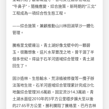
“牛鼻子”，隨機應變、綜合施策，新時期的“三北”
工程成為一項綜合性生態工程。
——綜合施策，兼顧推動山川林田湖草沙一體化
管理。
騰格里戈壁邊沿，青土湖好像戈壁中的一顆碧
玉。很難想象，這片水草豐茂之地，曾干涸了半
個多世紀。得益于石羊河道域綜合管理，青土湖
回生了。
固沙造林、生態輸水、荒涼植被修復等一攬子辦
法落地生效，石羊河道域綜合管理累計完成沙化
地盤綜合管理30.6萬畝，固定流沙14.3萬畝，青
土湖水面從2010年的3平方公里穩步擴大至以後
的27.65平方公里，勝利攔阻了騰格里、巴丹吉林