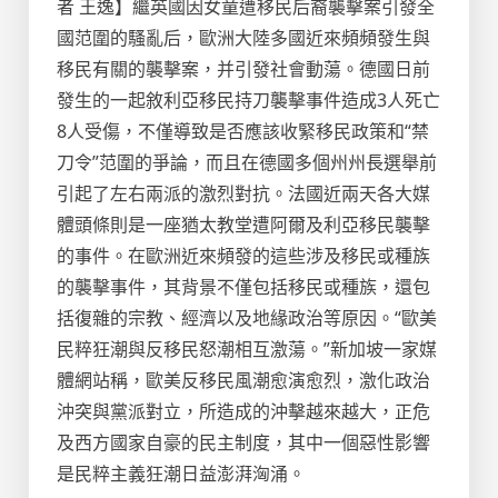
者 王逸】繼英國因女童遭移民后裔襲擊案引發全
國范圍的騷亂后，歐洲大陸多國近來頻頻發生與
移民有關的襲擊案，并引發社會動蕩。德國日前
發生的一起敘利亞移民持刀襲擊事件造成3人死亡
8人受傷，不僅導致是否應該收緊移民政策和“禁
刀令”范圍的爭論，而且在德國多個州州長選舉前
引起了左右兩派的激烈對抗。法國近兩天各大媒
體頭條則是一座猶太教堂遭阿爾及利亞移民襲擊
的事件。在歐洲近來頻發的這些涉及移民或種族
的襲擊事件，其背景不僅包括移民或種族，還包
括復雜的宗教、經濟以及地緣政治等原因。“歐美
民粹狂潮與反移民怒潮相互激蕩。”新加坡一家媒
體網站稱，歐美反移民風潮愈演愈烈，激化政治
沖突與黨派對立，所造成的沖擊越來越大，正危
及西方國家自豪的民主制度，其中一個惡性影響
是民粹主義狂潮日益澎湃洶涌。