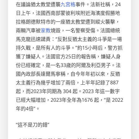
在議論猶太教堂遭襲
九宮格
事件。法新社稱，24
日上午，法國西南部蒙彼利埃附近海濱度假勝地
拉格朗德默特市的一座猶太教堂遭到縱火襲擊，
兩輛汽車被
家教
燒毀，一名警察受傷。法國總統
馬克龍迅速譴責：“反對反猶太主義的斗爭是一場
持久戰，是所有人的斗爭。”約15小時后，警方抓
獲了嫌疑人。法國官方25日的報告稱，嫌疑人身
份已經確定，是一名33歲的阿爾及利亞男子。法
國內政部長達爾馬寧稱，自今年年初以來，反猶
太主義行為幾乎增加了兩倍，上半年記錄了887
起，而2023年同期為 304 起。2023 年這一數字
已經大幅增加，2023年全年為1676 起，“是 2022
年的4倍”。
“這不是刀的錯”