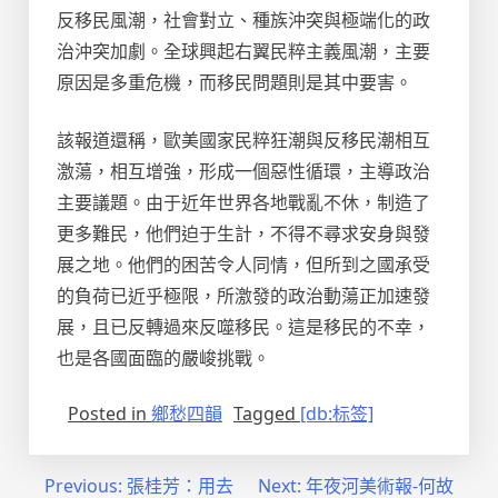
反移民風潮，社會對立、種族沖突與極端化的政
治沖突加劇。全球興起右翼民粹主義風潮，主要
原因是多重危機，而移民問題則是其中要害。
該報道還稱，歐美國家民粹狂潮與反移民潮相互
激蕩，相互增強，形成一個惡性循環，主導政治
主要議題。由于近年世界各地戰亂不休，制造了
更多難民，他們迫于生計，不得不尋求安身與發
展之地。他們的困苦令人同情，但所到之國承受
的負荷已近乎極限，所激發的政治動蕩正加速發
展，且已反轉過來反噬移民。這是移民的不幸，
也是各國面臨的嚴峻挑戰。
Posted in
鄉愁四韻
Tagged
[db:标签]
文
Previous:
張桂芳：用去
Next:
年夜河美術報-何故