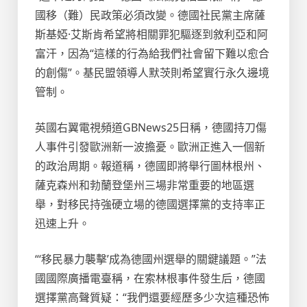
國移（難）民政策必須改變。德國社民黨主席薩
斯基婭·艾斯肯希望將相關罪犯驅逐到敘利亞和阿
富汗，因為“這樣的行為給我們社會留下難以愈合
的創傷”。基民盟領導人默茨則希望實行永久邊境
管制。
英國右翼電視頻道GBNews25日稱，德國持刀傷
人事件引發歐洲新一波擔憂。歐洲正進入一個新
的政治周期。報道稱，德國即將舉行圖林根州、
薩克森州和勃蘭登堡州三場非常重要的地區選
舉，對移民持強硬立場的德國選擇黨的支持率正
迅速上升。
“‘移民暴力襲擊’成為德國州選舉的關鍵議題。”法
國國際廣播電臺稱，在索林根事件發生后，德國
選擇黨高聲質疑：“我們還要經歷多少次這種恐怖