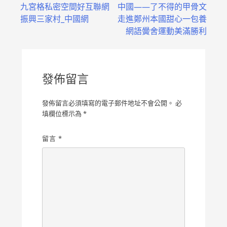
九宮格私密空間好互聯網
中國——了不得的甲骨文
章
振興三家村_中國網
走進鄭州本國甜心一包養
導
網語黌舍運動美滿勝利
覽
發佈留言
發佈留言必須填寫的電子郵件地址不會公開。
必
填欄位標示為
*
留言
*