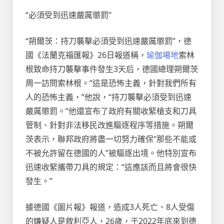
“必須受到迅速嚴厲懲罰”
“朔爾茨：持刀襲擊必須受到迅速嚴厲懲罰”，德
國《法蘭克福匯報》26日報道稱，
瑜伽場地
索林
根致命持刀襲擊事件發生3天后，德國總理朔爾茨
周一訪問索林根。“這是恐怖主義，針對我們所有
人的恐怖主義，”他說，“持刀襲擊必須受到迅速
嚴厲懲罰。”他還宣布了政府有關收緊槍支和刀具
管制、針對非法移民改進驅逐程序等措施。朔爾
茨表示，聯邦政府將盡一切努力確保“那些不能或
不被允許留在德國的人”被驅逐出境。他特別宣布
迅速收緊攜帶刀具的規定：“這應該而且將會很快
發生。”
據德國《圖片報》報道，造成3人死亡、8人受傷
的嫌疑人是敘利亞人，26歲，于2022年底來到德