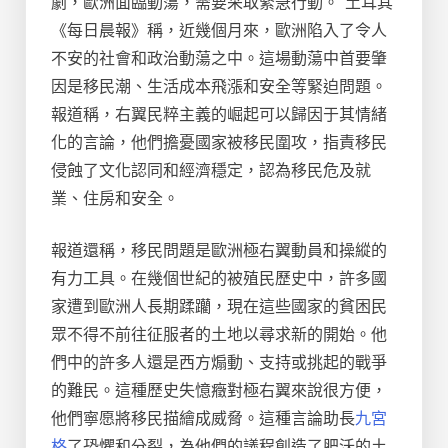
劇，歐洲面臨動蕩，需要采取緊急行動。”土耳其
《每日晨報》稱，近幾個月來，歐洲陷入了令人
不安的社會和政治動蕩之中。這場動蕩中首要肇
因是移民潮、生活成本飛漲和安全等緊迫問題。
報道稱，右翼民粹主義的崛起可以歸因于其情緒
化的言論，他們擔憂國家被移民圍攻，指責移民
侵蝕了文化認同和經濟穩定，認為移民危及就
業、住房和安全。
報道還稱，移民問題是歐洲極右翼動員和操縱的
有力工具。在幾個世紀的被殖民歷史中，許多國
家遭到歐洲人長期蹂躪，現在這些國家的貧困民
眾不得不前往征服者的土地以尋求新的開始。他
們中的許多人還是西方煽動、支持或挑起的戰爭
的難民。這種歷史失憶癥對極右翼來說很方便，
他們寧愿將移民描繪成威脅。這種言論助長
九宮
格
了恐懼和分裂，為他們的議程創造了肥沃的土