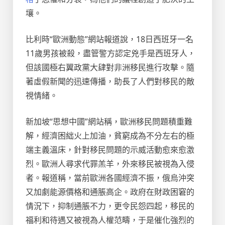
壤。
比利時“歐洲動態”網站報道說，18日西班牙一名
11歲男孩被殺，盡管警方認定兇手是西班牙人，
但該國極右翼政黨大肆對非洲移民進行攻擊。隨
著虛假新聞的迅速傳播，助長了人們對移民的敵
視情緒。
新加坡“思想中國”網站稱，歐洲移民問題積重難
解，經濟困絀火上加油，貧窮成為不分左右的極
端主義溫床，針對移民問題的示威活動愈來愈激
烈。歐洲人尋求代罪羔羊，外來移民被視為入侵
者。報道稱，當前歐洲各國經濟不振，俄烏沖突
又加劇能源價格和通脹高企。政府在財政困窘的
情況下，抑制通脹不力，更令民怨四起，移民的
福利和待遇又被視為人權范疇，于是催化強烈的