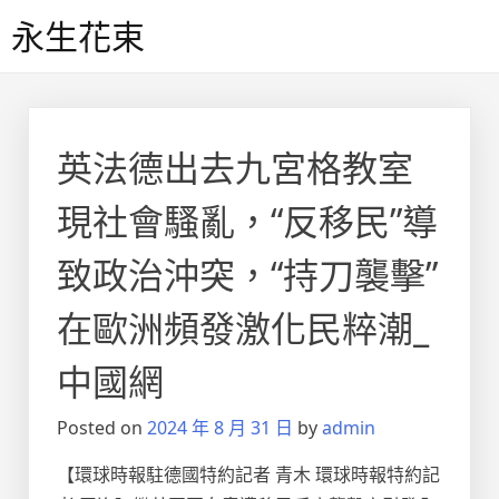
Skip
永生花束
to
content
英法德出去九宮格教室
現社會騷亂，“反移民”導
致政治沖突，“持刀襲擊”
在歐洲頻發激化民粹潮_
中國網
Posted on
2024 年 8 月 31 日
by
admin
【環球時報駐德國特約記者 青木 環球時報特約記