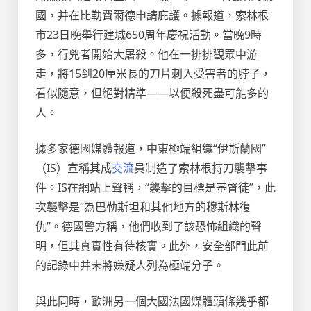
國，并在比勒費爾德申請庇護。據報道，索林根
市23日晚舉行建城650周年慶祝活動。當晚9時
多，行兇者開始大屠殺。他在一排排觀眾中游
走，將15到20厘米長的刀片刺入受害者的脖子，
看似隨意，但絕對精準——以便殺死盡可能多的
人。
據多家德國媒體報道，中東極端組織“伊斯蘭國”
（IS）宣稱其成
交流
員制造了索林根持刀襲擊事
件。IS在網站上聲稱，“襲擊的目標是基督徒”，此
次襲擊是“為巴勒斯坦和其他地方的穆斯林復
仇”。德國警方稱，他們收到了該恐怖組織的聲
明，但其真實性有待核實。此外，安全部門此前
的記錄中并未將嫌疑人列為極端分子。
與此同時，歐洲另一個大國法國媒體頭條幾乎都