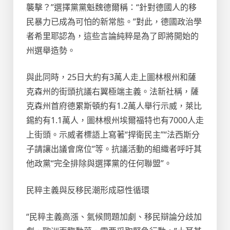
襲擊？”選擇黨黨魁魏德爾稱：“針對德國人的移
民暴力已成為可怕的新常態。”對此，德國政治學
者希里耶認為，這些言論純粹是為了即將開始的
州選舉造勢。
與此同時，25日大約有3萬人走上圖林根州和薩
克森州的街頭抗議右翼極端主義。法新社稱，薩
克森州首府德累斯頓約有1.2萬人舉行示威，萊比
錫約有1.1萬人，圖林根州埃爾福特也有7000人走
上街頭。示威者標語上寫著“捍衛民主”“法西斯分
子請讓出議會席位”等。抗議活動的組織者呼吁其
他政黨“完全排除與選擇黨的任何聯盟”。
民粹主義與反移民潮形成惡性循環
“民粹主義高漲、氣候問題加劇、移民辯論分歧加