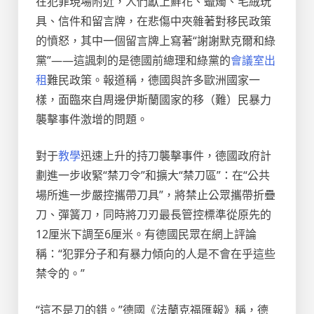
在犯罪現場附近，人們獻上鮮花、蠟燭、毛絨玩
具、信件和留言牌，在悲傷中夾雜著對移民政策
的憤怒，其中一個留言牌上寫著“謝謝默克爾和綠
黨”——這諷刺的是德國前總理和綠黨的
會議室出
租
難民政策。報道稱，德國與許多歐洲國家一
樣，面臨來自周邊伊斯蘭國家的移（難）民暴力
襲擊事件激增的問題。
對于
教學
迅速上升的持刀襲擊事件，德國政府計
劃進一步收緊“禁刀令”和擴大“禁刀區”：在“公共
場所進一步嚴控攜帶刀具”，將禁止公眾攜帶折疊
刀、彈簧刀，同時將刀刃最長管控標準從原先的
12厘米下調至6厘米。有德國民眾在網上評論
稱：“犯罪分子和有暴力傾向的人是不會在乎這些
禁令的。”
“這不是刀的錯。”德國《法蘭克福匯報》稱，德