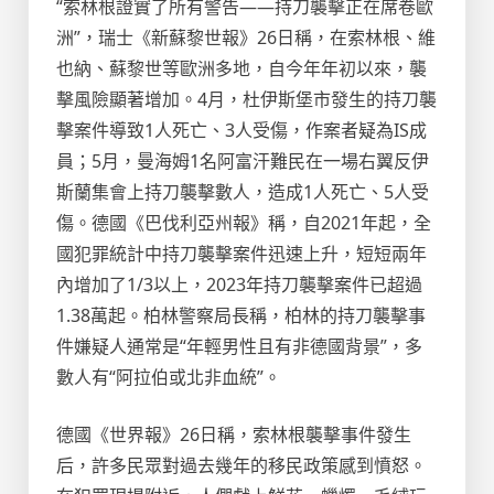
“索林根證實了所有警告——持刀襲擊正在席卷歐
洲”，瑞士《新蘇黎世報》26日稱，在索林根、維
也納、蘇黎世等歐洲多地，自今年年初以來，襲
擊風險顯著增加。4月，杜伊斯堡市發生的持刀襲
擊案件導致1人死亡、3人受傷，作案者疑為IS成
員；5月，曼海姆1名阿富汗難民在一場右翼反伊
斯蘭集會上持刀襲擊數人，造成1人死亡、5人受
傷。德國《巴伐利亞州報》稱，自2021年起，全
國犯罪統計中持刀襲擊案件迅速上升，短短兩年
內增加了1/3以上，2023年持刀襲擊案件已超過
1.38萬起。柏林警察局長稱，柏林的持刀襲擊事
件嫌疑人通常是“年輕男性且有非德國背景”，多
數人有“阿拉伯或北非血統”。
德國《世界報》26日稱，索林根襲擊事件發生
后，許多民眾對過去幾年的移民政策感到憤怒。