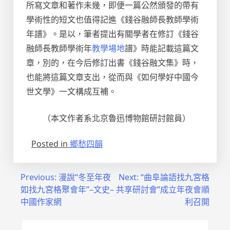
所寫文章和著作未幾，即便一篇公然頒發的帶有
學術性的短文也值得記進《錢谷融師長教師學術
年譜》。是以，筆者提出有關學者在修訂《錢谷
融師長教師學術年
教學場地
譜》時能記載這篇文
章，別的，在今后修訂出書《錢谷融文集》時，
也能將這篇文章支出，從而與《如何學好中國今
世文學》一文構成互補。
（本文作者系北京魯迅博物館研討館員）
Posted in
鄉愁四韻
文
Previous:
漫說“冬至年夜
Next:
“曲阜論語找九宮格
如找九宮格聚會年”–文史–
共享研討會”成立年夜會順
章
中國作家網
利召開
導