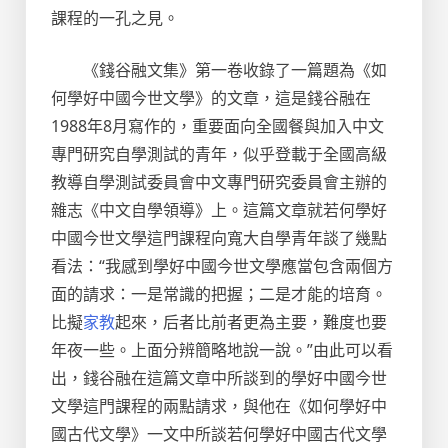
課程的一孔之見。
《錢谷融文集》第一卷收錄了一篇題為《如
何學好中國今世文學》的文章，這是錢谷融在
1988年8月寫作的，重要面向全國餐與加入中文
專門研究自學測試的青年，似乎登載于全國高級
教導自學測試委員會中文專門研究委員會主辦的
雜志《中文自學領導》上。這篇文章就若何學好
中國今世文學這門課程向寬大自學青年談了幾點
看法：“我感到學好中國今世文學應當包含兩個方
面的請求：一是常識的把握；二是才能的培育。
比擬
家教
起來，后者比前者更為主要，難度也要
年夜一些。上面分辨簡略地說一說。”由此可以看
出，錢谷融在這篇文章中所談到的學好中國今世
文學這門課程的兩點請求，與他在《如何學好中
國古代文學》一文中所談若何學好中國古代文學