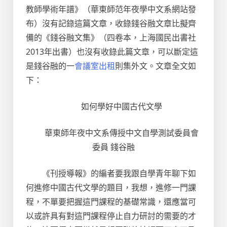
教師學術年譜》（華東師范年夜學中文系網站發
布）沒有記錄這篇文章，收錄錢谷融文章比擬齊
備的《錢谷融文集》（四卷本，上海國民出書社
2013年出書）也沒有收錄此篇文章，可以斷定這
是錢谷融的一
會議室出租
則集外文。文章全文如
下：
如何學好中國古代文學
華東師年夜中文系傳授中文自學測試委員會
委員 錢谷融
《刊授導報》的編者要我跟自學青年聊下如
何進修中國古代文學的題目，我想，進修一門課
程，不單要把握這門課程的基礎常識，還應當可
以或許具有對這門課程停止自力研討的需要的才