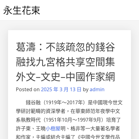
Skip
永生花束
to
content
葛濤：不該疏忽的錢谷
融找九宮格共享空間集
外文–文史–中國作家網
Posted on
2025 年 3 月 13 日
by
admin
錢谷融（1919年～2017年）是中國現今世文
學研討範疇的資深學者，在華東師范年夜學中文
系執教時代（1951年10月～1997年9月）培育了
許子東、王曉
小樹屋
明、格非等一大量著名學者
和作家，主編或結合主編了《中國今世文學作品