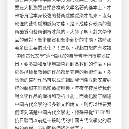
要在大批瀏覽各類各樣的文學名著的基本上，才
幹培育起本身較強的藝術感觸感染才能來。沒有
較強的藝術感觸感染才能，是不成能有較高的藝
術鑒賞和藝術剖析才能的。大師了解，對文學作
品的研討，藝術鑒賞和藝術剖析的才能，該時起
著多麼主要的感化？！是以，我起首想向有攻讀
“中國古代文學”這門課程的自學青年們慎重地提
出，要多讀和反復地讀魯迅師長教師的作品，由
於魯迅師長教師的作品都是完善的藝術作品，多
讀他的這些作品可以或許輔助我們樹立起安康純
粹的藝術不雅點和藝術興趣，年夜年夜進步我們
對文學作品的懂得和剖析才能；而魯迅關于闡述
中國古代文學的很多雜文和論文，則可以說是我
們深刻清楚中國古代文學史、特殊是從“五四”到
抗日戰鬥以前這一段時代的中國古代文學史的最
好的教材。不知同道們認為然否？