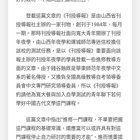
登載這篇文章的《刊授導報》是由山西省刊
授導報社主辦的一家刊物，創刊于1984年，每月
一期。那時刊授導報社面向寬大青年開辦了刊授
年夜學，由山西年夜學和運城師范專迷信校擔任
該校的測試任務，是以《刊授導報》重要面向該
報主辦的刊授年夜學的學員登載一些進修教導方
面的文章。由于錢谷融既是華東師范年夜學中文
系的著名傳授，又擔負全國高級教導自考領導委
員會中文專門研究領導委員，所以《刊授導報》
約請他為寬大餐與加入自學測試的青年聊下若何
學好中國古代文學這門課程。
這篇文章中指出“進修一門課程，不單要把握
這門課程的基礎常識，還應當可以或許具有對這
門課程停止自力研討的需要的才能”，進而慎重提