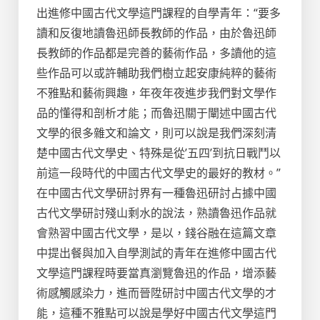
出進修中國古代文學這門課程的自學青年：“要多
讀和反復地讀魯迅師長教師的作品，由於魯迅師
長教師的作品都是完善的藝術作品，多讀他的這
些作品可以或許輔助我們樹立起安康純粹的藝術
不雅點和藝術興趣，年夜年夜進步我們對文學作
品的懂得和剖析才能；而魯迅關于闡述中國古代
文學的很多雜文和論文，則可以說是我們深刻清
楚中國古代文學史、特殊是從’五四’到抗日戰鬥以
前這一段時代的中國古代文學史的最好的教材。”
在中國古代文學研討界有一種魯迅研討占據中國
古代文學研討殘山剩水的說法，熟讀魯迅作品就
會熟習中國古代文學，是以，錢谷融在這篇文章
中提出餐與加入自學測試的青年在進修中國古代
文學這門課程時要當真瀏覽魯迅的作品，增添藝
術感觸感染力，進而晉陞研討中國古代文學的才
能，這種不雅點可以說是學好中國古代文學這門