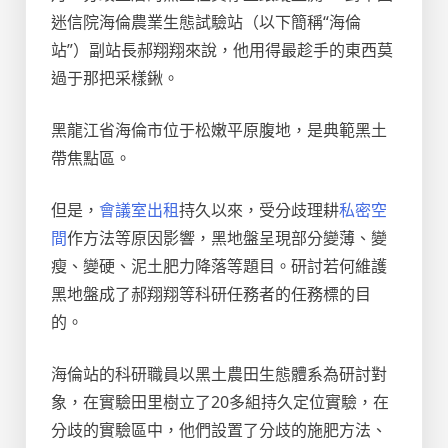
迷信院海倫農業生態試驗站（以下簡稱“海倫
站”）副站長郝翔翔來說，他用得最趁手的東西莫
過于那把采樣鍬。
黑龍江省海倫市位于松嫩平原腹地，是典範黑土
帶焦點區。
但是，
會議室出租
持久以來，受分歧理耕
私密空
間
作方法等原因影響，黑地盤呈現部分變薄、變
瘦、變硬、泥土肥力降落等題目。研討若何維護
黑地盤成了郝翔翔等科研任務者的任務標的目
的。
海倫站的科研職員以黑土農田生態體系為研討對
象，在實驗田里樹立了20多組持久定位實驗，在
分歧的實驗區中，他們設置了分歧的施肥方法、