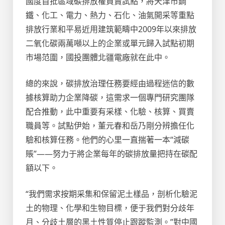
國度首批區域碳排放權買賣試點，將天津市鋼
鐵、化工、電力、熱力、石化、油氣開采等重點
排放行業和平易近用建筑範疇中2009年以來排放
二氧化碳兩萬噸以上的企業或單元歸入試點初期
市場范圍，國投團體北疆電廠就在此中。
總的來說，碳排放治理任務要經由過程迷信的數
據核算助力企業降碳，這需求一個專門研究團隊
配合推動，此中重要有采樣、化驗、核算、買賣
職員等。試點伊始，董元春和岳乃剛分辨擔任化
驗和核算任務。他們的心里一直揣著一本“減碳
賬”——努力于將企業每年的碳排放量把持在碳配
額以下。
“我們需求按期采集和保留泥土樣品，剖析化驗泥
土的物理、化學和生物目標，便于我們對分歧年
月、分歧土層的黑土性質停止跟蹤監測。”對中國