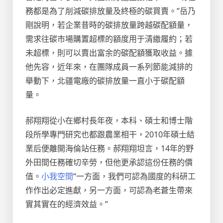
務都是為了削減碳排放量及終極的碳買賣。”岳乃
剛說明，若企業昔時的碳排放量跨越碳配額量，
需求往碳市場購置超標的額度用于清繳履約；若
未超標，則可以賣出富余的碳配額獲取收益。據
他先容，近年來，在團隊成員一系列節能減排的
舉動下，北疆電廠的碳排放量一直小于碳配額
量。
郝翔翔從小在鄉村長年夜，本科、碩士和博士階
段所學專門研究也都跟農業相干，2010年碩士結
業后便離開海倫站任務。郝翔翔坦言，14年的野
外田間任務確切辛勞，但他更承認這份任務的價
值。
小我空間
“一方面，我們可認為國度的科研工
作作出必定進獻，另一方面，可認為老蒼生帶來
實其實在的經濟效益。”