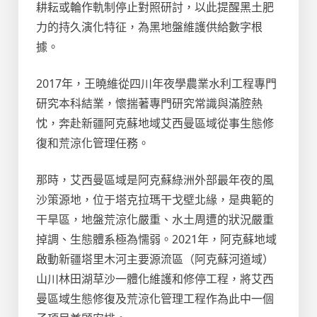
耕耘或輪作軌制停止對照研討，以此提醒黑土肥
力的持久演化特征，為黑地盤維護供給數字根
據。
2017年，王曉維從四川年夜學農業水利工程專門
研究本科結業，懷揣著專門研究常識與滿腔熱
忱，奔赴新疆阿克蘇地域艾西曼區域從事生態修
復和荒涼化管理任務。
那時，艾西曼區域是阿克蘇綠洲外部最年夜的風
沙策源地，位于塔克拉瑪干戈壁北緣，是典範的
干旱區，地盤荒涼化嚴重、水土周遭的狀況嚴重
掉調、生態體系極為懦弱。2021年，阿克蘇地域
啟動新疆塔里木河主要源流區（阿克蘇河道域）
山川林田湖草沙一體化維護和修停工程，將艾西
曼區域生態修復及荒涼化管理工程作為此中一個