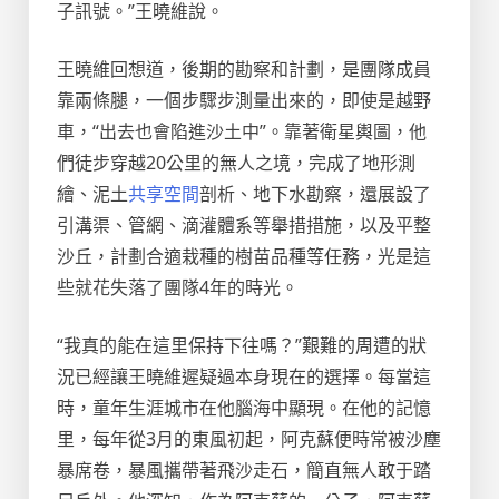
子訊號。”王曉維說。
王曉維回想道，後期的勘察和計劃，是團隊成員
靠兩條腿，一個步驟步測量出來的，即使是越野
車，“出去也會陷進沙土中”。靠著衛星輿圖，他
們徒步穿越20公里的無人之境，完成了地形測
繪、泥土
共享空間
剖析、地下水勘察，還展設了
引溝渠、管網、滴灌體系等舉措措施，以及平整
沙丘，計劃合適栽種的樹苗品種等任務，光是這
些就花失落了團隊4年的時光。
“我真的能在這里保持下往嗎？”艱難的周遭的狀
況已經讓王曉維遲疑過本身現在的選擇。每當這
時，童年生涯城市在他腦海中顯現。在他的記憶
里，每年從3月的東風初起，阿克蘇便時常被沙塵
暴席卷，暴風攜帶著飛沙走石，簡直無人敢于踏