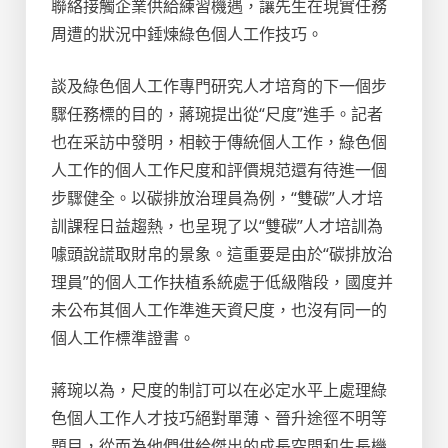
聯絡接觸企業供給練習機遇，讓先生在現實任務
周遭的狀況中錘煉綠色個人工作技巧。
談及綠色個人工作專門研究人才培育的下一個步
驟任務標的目的，蔣琬提出從“尺度”進手。記者
也在采訪中發明，相較于傳統個人工作，綠色個
人工作的個人工作尺度和評價規范還有待進一個
步驟健全。以碳排放治理員為例，“雙碳”人才培
訓課程日益趨熱，也呈現了以“雙碳”人才培訓為
噱頭說謊取財帛的景象。這重要是由於“碳排放治
理員”的個人工作扶植系統處于低級階段，國度并
未公布其個人工作準進天資尺度，也沒有同一的
個人工作標準證書。
蔣琬以為，尺度的制訂可以在必定水平上處理綠
色個人工作人才技巧絕對單薄、晉升途徑不明等
題目，從而為他們供給傑出的成長空間和生長機