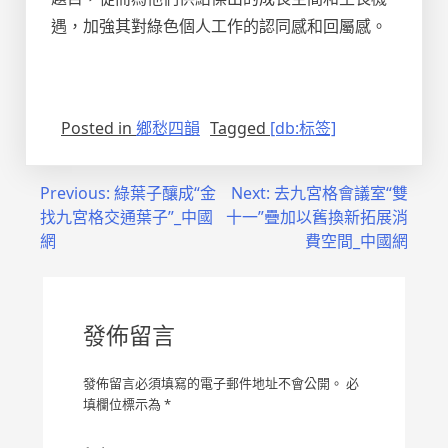
遇，加強其對綠色個人工作的認同感和回屬感。
Posted in
鄉愁四韻
Tagged
[db:标签]
文
Previous:
綠葉子釀成“金
Next:
去九宮格會議室“雙
找九宮格交通葉子”_中國
十一”疊加以舊換新拓展消
章
網
費空間_中國網
導
覽
發佈留言
發佈留言必須填寫的電子郵件地址不會公開。
必
填欄位標示為
*