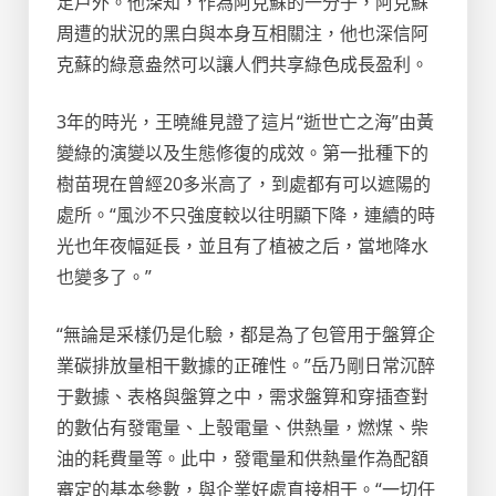
足戶外。他深知，作為阿克蘇的一分子，阿克蘇
周遭的狀況的黑白與本身互相關注，他也深信阿
克蘇的綠意盎然可以讓人們共享綠色成長盈利。
3年的時光，王曉維見證了這片“逝世亡之海”由黃
變綠的演變以及生態修復的成效。第一批種下的
樹苗現在曾經20多米高了，到處都有可以遮陽的
處所。“風沙不只強度較以往明顯下降，連續的時
光也年夜幅延長，並且有了植被之后，當地降水
也變多了。”
“無論是采樣仍是化驗，都是為了包管用于盤算企
業碳排放量相干數據的正確性。”岳乃剛日常沉醉
于數據、表格與盤算之中，需求盤算和穿插查對
的數佔有發電量、上彀電量、供熱量，燃煤、柴
油的耗費量等。此中，發電量和供熱量作為配額
審定的基本參數，與企業好處直接相干。“一切任