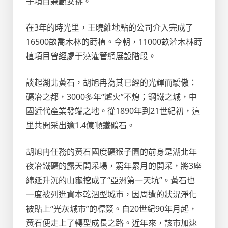
子項目兼顧安排。
在3年的時光里，王曉維地點的公司介入完成了
16500畝喬木林的蒔植。今朝，11000畝灌木林蒔
植項目曾經處于澆灌管網展設階段。
談起湖北黃石，胡旭冉為其已經的光輝而驕傲：
礦冶之都，3000多年“爐火”不熄；鋼鐵之城，中
國近代產業發端之地。從1890年到21世紀初，這
里共開采出逾1.4億噸鐵礦石。
胡旭冉任務的黃石國度礦猴子園的前身是湖北年
夜冶鐵礦的露天開采場，窮年累月的開采，將3座
綿延升沉的山嶽挖成了“亞洲第一天坑”。黃石也
一度被列進資本乾涸型城市，因周遭的狀況淨化
被貼上“光灰城市”的標簽。自20世紀90年月起，
黃石便走上了轉型成長之路。近年來，該市加速