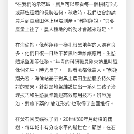
“在我們的示范區，農戶可以察看每一個耕耘形式
或蒔植種類的長勢若何，秋收時，我們也會約請
農戶到實驗田停止現場測產。”郝翔翔說，“只要
產量上往了，農人種地的幹勁才會越來越足。”
在海倫站，像郝翔翔一樣扎根黑地盤的人還有良
多，他們日復一日地干著黑地盤維護應用、生態
體系監測等任務。“年青的科研職員剛來這里時還
像個先生，時光長了，一眼看著都像農人。”郝翔
翔先容，海倫站基于對黑土農田生態體系持久研
討的結果，針對黑地盤維護提出一系列生孩子治
理技巧和生態農業輪迴高效應用技巧。辨證施
治、對癥下藥的“龍江形式”也取得了全國推行。
在黃石國度礦猴子園，20世紀80年月蒔植的槐
樹，每年城市有分歧水平的逝世亡。顯然，在石