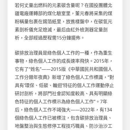
若何丈量出燃料的元素碳含量呢？在國投團體北
疆電廠運轉部的煤化驗室里，董元春將采集的煤
粉稱量包裹在錫箔紙里，放進樣盤中，在碳氫元
素剖析儀充足熄滅，最后由紅外檢測器定量剖
析，全部經過歷程需15分鐘擺佈。
碳排放治理員是綠色個人工作的一種，作為重生
事物，綠色個人工作的成長速率飛快。2015年，
它有了“姓名”——2015版《中華國民共和國個人
工作分類年夜典》新增了綠色個人工作標識，“對
具有‘環保、低碳、輪迴’特征的個人工作運動停止
研討剖析，將部門社會認知度較高、具有明顯綠
色特征的個人工作標示為綠色個人工作”。7年
后，綠色個人工作不竭強大——2022年，有134
個綠色個人工作已被標注，包含碳排放治理員、
地盤整治與生態修停工程技巧職員、防沙治沙工