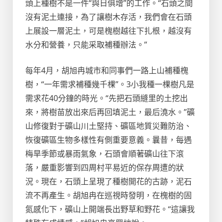
頭上種樹不是一件“與日俱增”的工作。“石頭之間
沒有泥土連接，為了讓樹木存活，我們會在石頭
上展設一層泥土，可是槐樹越往下扎根，越沒有
水分和營養，只能采取補種辦法。”
每年4月，胡旭冉城市和同事們一路上山補種槐
樹，“一年需求補種幾千棵”。3小我種一棵樹凡是
需求花40分鐘的時光。“先把石頭縫里的土挖出
來，將樹苗放出來后再回填泥土，最后澆水。”礦
山修復對于礦山川土堅持、礦區地質災難防治、
恢復礦區生物多樣性有側重要意義。曩昔，每遇
梅旱季節或暴雨氣象，石頭會順著礦山往下滾
落，嚴重影響到四周村平易近的保存周遭的狀
況。現在，石頭上呈現了種樹開花的古跡，泥石
流不再產生。胡旭冉在巡視時發明，在槐樹的固
氮感化下，礦山上開端長出野草和野花。“這讓我