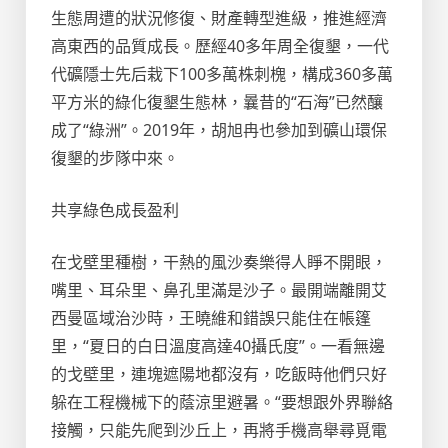
生態周遭的狀況修復、財產轉型進級，推進經濟
高東西的品質成長。歷經40多年周全復墾，一代
代礦隱士先后栽下100多萬株刺槐，構成360多萬
平方米的綠化復墾生態林，曩昔的“石海”已然釀
成了“綠洲”。2019年，胡旭冉也參加到礦山環保
復墾的步隊中來。
共享綠色成長盈利
在戈壁里種樹，干熱的風沙奏樂得人睜不開眼，
嘴里、耳朵里、鼻孔里滿是沙子。最開端離開艾
西曼區域治沙時，王曉維和錯誤只能住在帳篷
里，“夏日的白日溫度高達40攝氏度”。一看無邊
的戈壁里，連塊遮陽地都沒有，吃飯時他們只好
躲在工程機械下的蔭涼里避暑。“要想跟外界聯絡
接觸，只能先爬到沙丘上，再將手機高舉尋覓電