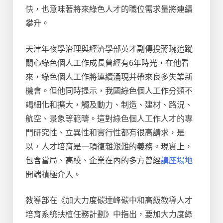
快，也意味著將來綠色人才的職位需求量將連續
攀升。
天津年夜學治理與經濟學部英才副傳授蔣琬追蹤
關心綠色個人工作成長曾經有6年時光，在他看
來，綠色個人工作將連續涌現并帶來良多失業新
機會。但他同時提示，我國綠色個人工作分類不
竭細化和擴大，觸及動力、制造、建材、路況、
航空、景象等範疇。這對綠色個人工作人才的專
門研究性、立異性和實行性都有很高請求，是
以，人才培育是一項復雜艱難的義務。現實上，
包含當局、高校、企業在內的多方曾經
講座場地
開端積極介入。
教導部在《加大力度碳達峰碳中和高級教導人才
培育系統扶植任務計劃》中指出，要加大力度綠