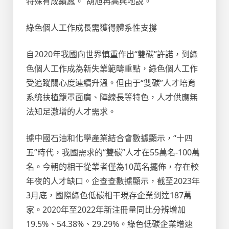
特殊有成績感。”胡旭冉高興地說。
綠色個人工作成長需獲得體系性支撐
自2020年我國向世界慎重作出“雙碳”許諾，到綠
色個人工作成為新失業範疇重點，綠色個人工作
受追蹤關心度連續升溫。但由于“雙碳”人才培育
系統扶植籠罩面廣、陣線長等特色，人才供應無
法知足激增的人才需求。
據中國石油和化學產業結合會數據顯示，“十四
五”時代，我國需求的“雙碳”人才在55萬名-100萬
名。今朝的相干從業者僅為10萬名擺佈，存在較
年夜的人才缺口。企查查數據顯示，截至2023年
3月底，國際綠色低碳相干現存企業到達187萬
家。2020年至2022年新注冊量同比分辨增加
19.5%、54.38%、29.29%。綠色低碳企業增速