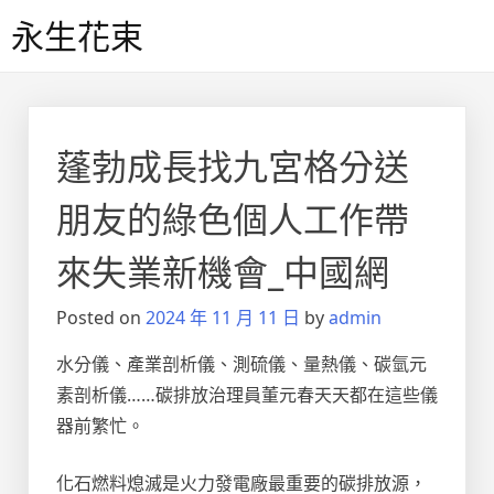
Skip
永生花束
to
content
蓬勃成長找九宮格分送
朋友的綠色個人工作帶
來失業新機會_中國網
Posted on
2024 年 11 月 11 日
by
admin
水分儀、產業剖析儀、測硫儀、量熱儀、碳氫元
素剖析儀……碳排放治理員董元春天天都在這些儀
器前繁忙。
化石燃料熄滅是火力發電廠最重要的碳排放源，