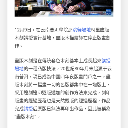
12月9日，在云南普洱學院那
跳舞場地
柯里盡版
木刻講授實行基地，盡版木描繪師在停止版畫創
作。
盡版木刻是在傳統套色木刻基本上成長起來
講授
場地
的一種凸版技法，20世紀80年月末起源于云
南普洱，現已成為中國四年夜版畫門戶之一。盡
版木刻將一幅畫一切的色版都集中在一塊版上，
采用邊刻邊印逐版遞加的創作方法來完成，刻印
版畫的經過歷程也是天然毀版的經過歷程，作品
完成
講授
后原版已無法再印出作品，因此被稱為
“盡版木刻”。