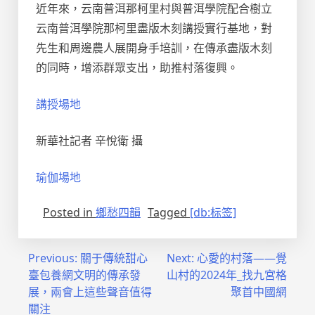
近年來，云南普洱那柯里村與普洱學院配合樹立
云南普洱學院那柯里盡版木刻講授實行基地，對
先生和周邊農人展開身手培訓，在傳承盡版木刻
的同時，增添群眾支出，助推村落復興。
講授場地
新華社記者 辛悅衛 攝
瑜伽場地
Posted in
鄉愁四韻
Tagged
[db:标签]
文
Previous:
關于傳統甜心
Next:
心愛的村落——覺
臺包養網文明的傳承發
山村的2024年_找九宮格
章
展，兩會上這些聲音值得
聚首中國網
導
關注