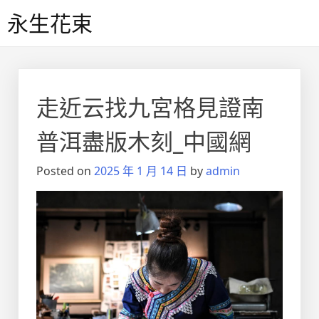
Skip
永生花束
to
content
走近云找九宮格見證南
普洱盡版木刻_中國網
Posted on
2025 年 1 月 14 日
by
admin