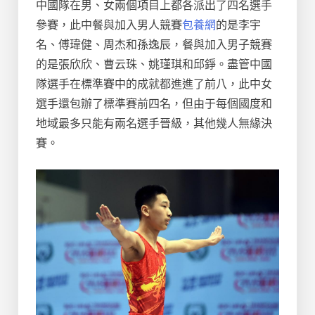
中國隊在男、女兩個項目上都各派出了四名選手
參賽，此中餐與加入男人競賽
包養網
的是李宇
名、傅瑋健、周杰和孫逸辰，餐與加入男子競賽
的是張欣欣、曹云珠、姚瑾琪和邱錚。盡管中國
隊選手在標準賽中的成就都進進了前八，此中女
選手還包辦了標準賽前四名，但由于每個國度和
地域最多只能有兩名選手晉級，其他幾人無緣決
賽。