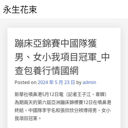
Skip
永生花束
to
content
蹦床亞錦賽中國隊獲
男、女小我項目冠軍_中
查包養行情國網
Posted on
2024 年 5 月 23 日
by
admin
新華社噴鼻港5月12日電（記者王子江、韋驊）
為期兩天的第六屆亞洲蹦床錦標賽12日在噴鼻港
終結，中國隊李宇名和張欣欣分辨博得男、女小
我項目冠軍。