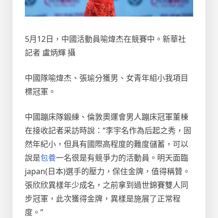
5月12日，中國活動員喻煒杰在競賽中。新華社
記者 盧炳輝 攝
中國隊喻煒杰、張瑜分獲男、女青年組小我項目
標冠軍。
中國蹦床隊鍛練、倫敦奧運會男人蹦床冠軍董棟
在接收記者采訪時說：“李宇名作為后起之秀，固
然年紀小，但具有國際高程度的難度儲蓄，可以
說是
包養
一名很是有競爭力的活動員。明天面臨
japan(日本)選手的壓力，保住金牌，值得稱贊。
張欣欣異樣年少成名，之前拿到過世錦賽雙人同
步冠軍，此次獲得金牌，異樣是施展了正常程
度。”