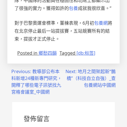
隊，中國隊的活動員在穩固性和功底上都顯示出
了很強的實力。獲得如許的
包養
成就我很欣喜。”
對于巴黎奧運會標準，董棟表現，6月初
包養網
將
在北京停止最后一站提拔賽，五站競賽所有的結
束，提拔才正式停止。
Posted in
鄉愁四韻
Tagged
[db:标签]
文
Previous:
教導部公布本
Next:
地月之間架起新“鵲
科新增24種新專門研究，
橋”（科技自立自強）_查
章
開釋了哪些電子訊號找九
包養網站中國網
導
宮格會議室_中國網
覽
發佈留言