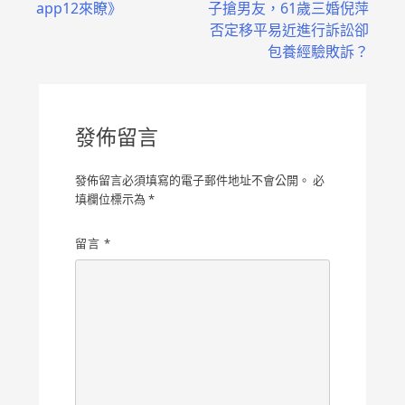
app12來瞭》
子搶男友，61歲三婚倪萍
章
否定移平易近進行訴訟卻
導
包養經驗敗訴？
覽
發佈留言
發佈留言必須填寫的電子郵件地址不會公開。
必
填欄位標示為
*
留言
*