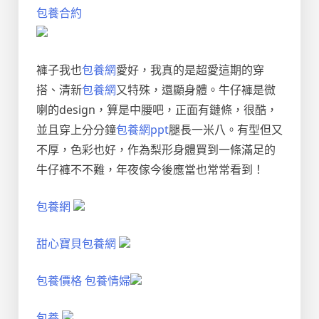
包養合約
褲子我也
包養網
愛好，我真的是超愛這期的穿
搭、清新
包養網
又特殊，還顯身體。牛仔褲是微
喇的design，算是中腰吧，正面有鏈條，很酷，
並且穿上分分鐘
包養網ppt
腿長一米八。有型但又
不厚，色彩也好，作為梨形身體買到一條滿足的
牛仔褲不不難，年夜傢今後應當也常常看到！
包養網
甜心寶貝包養網
包養價格
包養情婦
包養