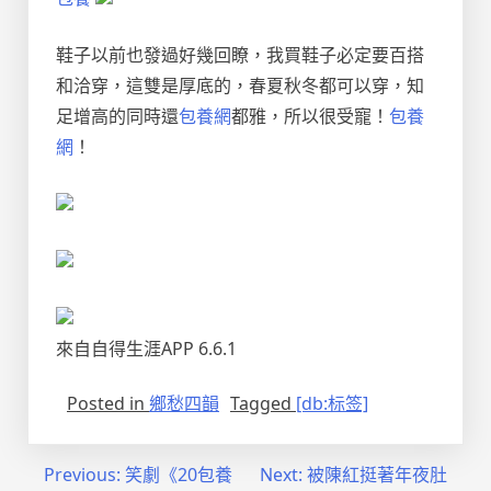
鞋子以前也發過好幾回瞭，我買鞋子必定要百搭
和洽穿，這雙是厚底的，春夏秋冬都可以穿，知
足增高的同時還
包養網
都雅，所以很受寵！
包養
網
！
來自自得生涯APP 6.6.1
Posted in
鄉愁四韻
Tagged
[db:标签]
文
Previous:
笑劇《20包養
Next:
被陳紅挺著年夜肚