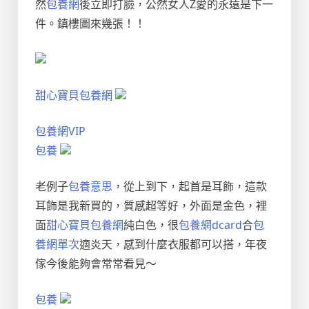
然
包養網
後立即打臉，公然女人Z愛的永遠是下一
件。鎮樓圖來幾張！！
甜心寶貝包養網
包養網VIP
包養
老例子
包養意思
，從上到下，起首是耳飾，這款
耳飾是我新買的，質感超等好，外面是金色，裡
面
甜心寶貝包養網
純白色，很
包養網dcard
合
包
養網單次
適炎天，感到什麼衣服都可以搭，年夜
傢今後能夠會常常看見～
包養