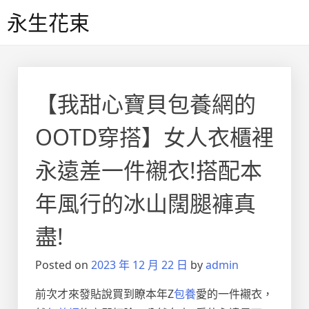
Skip
永生花束
to
content
【我甜心寶貝包養網的
OOTD穿搭】女人衣櫃裡
永遠差一件襯衣!搭配本
年風行的冰山闊腿褲真
盡!
Posted on
2023 年 12 月 22 日
by
admin
前次才來發貼說買到瞭本年Z
包養
愛的一件襯衣，