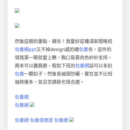
然後這期的重點、襯衣！我愛好這種清新簡略但
包養網ppt
又不掉design感的襯
包養
衣，這件的
領我第一眼就愛上瞭，胸口是靠肉色紗紗支持，
周末可以露肩膀，假如下班的
包養網
話可以多扣
包養
一顆扣子，然後長袖很防曬，實在並不比短
袖熱幾多，並且空調房也很合適。
包養網
包養網
包養網
包養俱樂部
包養網