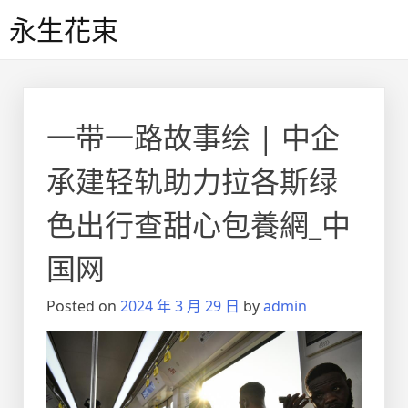
Skip
永生花束
to
content
一带一路故事绘 | 中企
承建轻轨助力拉各斯绿
色出行查甜心包養網_中
国网
Posted on
2024 年 3 月 29 日
by
admin