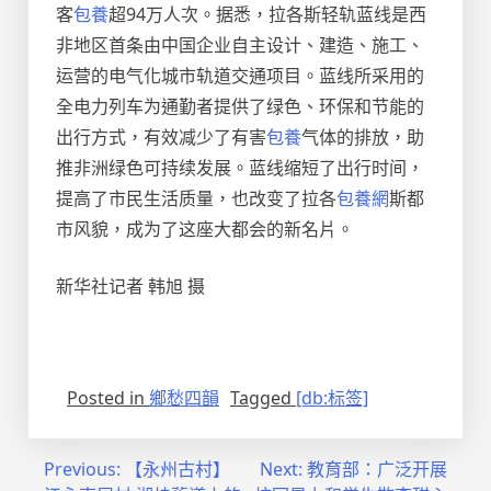
客
包養
超94万人次。据悉，拉各斯轻轨蓝线是西
非地区首条由中国企业自主设计、建造、施工、
运营的电气化城市轨道交通项目。蓝线所采用的
全电力列车为通勤者提供了绿色、环保和节能的
出行方式，有效减少了有害
包養
气体的排放，助
推非洲绿色可持续发展。蓝线缩短了出行时间，
提高了市民生活质量，也改变了拉各
包養網
斯都
市风貌，成为了这座大都会的新名片。
新华社记者 韩旭 摄
Posted in
鄉愁四韻
Tagged
[db:标签]
文
Previous:
【永州古村】
Next:
教育部：广泛开展