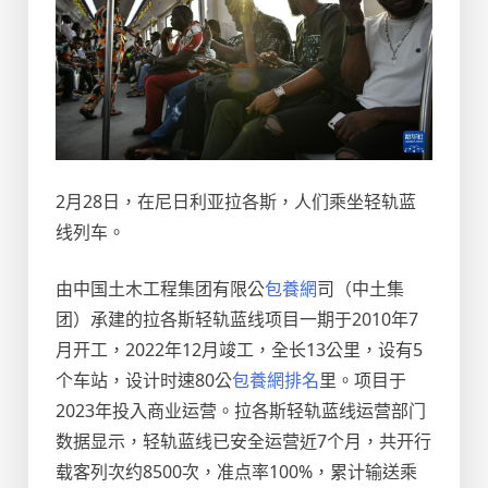
2月28日，在尼日利亚拉各斯，人们乘坐轻轨蓝
线列车。
由中国土木工程集团有限公
包養網
司（中土集
团）承建的拉各斯轻轨蓝线项目一期于2010年7
月开工，2022年12月竣工，全长13公里，设有5
个车站，设计时速80公
包養網排名
里。项目于
2023年投入商业运营。拉各斯轻轨蓝线运营部门
数据显示，轻轨蓝线已安全运营近7个月，共开行
载客列次约8500次，准点率100%，累计输送乘