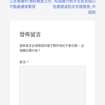
江永東展村:湘桂舊道上的
校园暴力和学生欺查甜心
章
不動產優美繁榮
包養網凌防治专题教育_中
導
国网
覽
發佈留言
發佈留言必須填寫的電子郵件地址不會公開。
必
填欄位標示為
*
留言
*