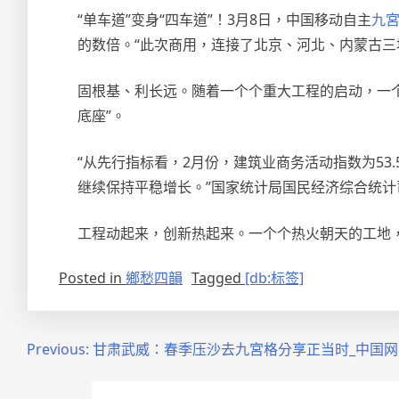
“单车道”变身“四车道”！3月8日，中国移动自主
九
的数倍。“此次商用，连接了北京、河北、内蒙古三
固根基、利长远。随着一个个重大工程的启动，一个
底座”。
“从先行指标看，2月份，建筑业商务活动指数为5
继续保持平稳增长。”国家统计局国民经济综合统计
工程动起来，创新热起来。一个个热火朝天的工地
Posted in
鄉愁四韻
Tagged
[db:标签]
文
Previous:
甘肃武威：春季压沙去九宮格分享正当时_中国网
章