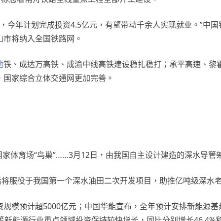
元，今年计划完成投资4.5亿元，有望带动千余人实现就业。”中
山市将纳入全国铁路网。
地
铁、成达万高铁、成渝中线高铁建设稳扎稳打；承平高速、黎
，国家综合立体交通网更加完善。
近国家体育场“鸟巢”……3月12日，由我国自主设计建造的深水导
后将服役于我国第一个深水油田二次开发项目，助推亿吨级深水
规模预计超5000亿元；中国华能宣布，全年预计安排新能源基建
新能源行业重点领域投资保持较快增长，同比分别增长46.4%和1