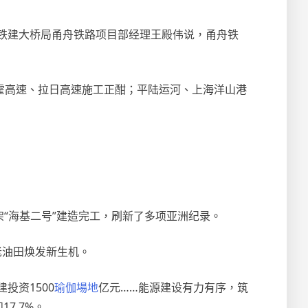
国铁建大桥局甬舟铁路项目部经理王殿伟说，甬舟铁
霍高速、拉日高速施工正酣；平陆运河、上海洋山港
管架“海基二号”建造完工，刷新了多项亚洲纪录。
老油田焕发新生机。
投资1500
瑜伽場地
亿元……能源建设有力有序，筑
7.7%。