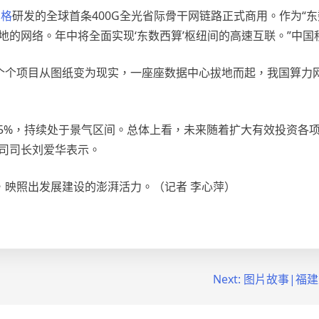
宮格
研发的全球首条400G全光省际骨干网链路正式商用。作为“
地的网络。年中将全面实现‘东数西算’枢纽间的高速互联。”中国
个项目从图纸变为现实，一座座数据中心拔地而起，我国算力网
3.5%，持续处于景气区间。总体上看，未来随着扩大有效投资
司司长刘爱华表示。
，映照出发展建设的澎湃活力。（记者 李心萍）
Next:
图片故事|福建