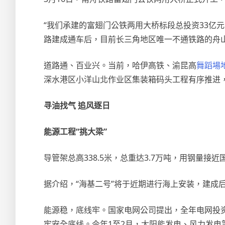
“我们承建的富翅门公铁两用大桥标段总投资33亿
路建成通车后，目前长三角地区唯一不通铁路的舟
道路通、百业兴。当前，哈伊高铁、渝昆高
舞蹈場
深水港区小洋山北作业区集装箱码头工程有序推进
寻油找气 追风逐日
能源工程“挑大梁”
导管架总高338.5米，总重达3.7万吨，用钢量接
据介绍，“海基二号”将于近期进行海上安装，建成
能源稳，底线牢。国家电网公司提出，全年电网投资
牢安全底线。今年1至2月，太阳能发电、风力发电等