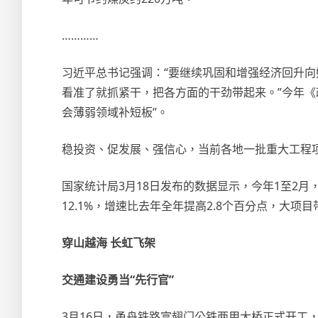
…………
习近平总书记强调：“要继续巩固和增强经济回升
看准了就抓紧干，把各方面的干劲带起来。”今年《
会薄弱领域补短板”。
稳投资、促发展、强信心，当前各地一批重大工程
国家统计局3月18日发布的数据显示，今年1至2月
12.1%，增速比去年全年提高2.8个百分点，大项
穿山越海 长虹飞架
交通建设勇当“先行官”
3月16日，甬舟铁路富翅门公铁两用大桥正式开工