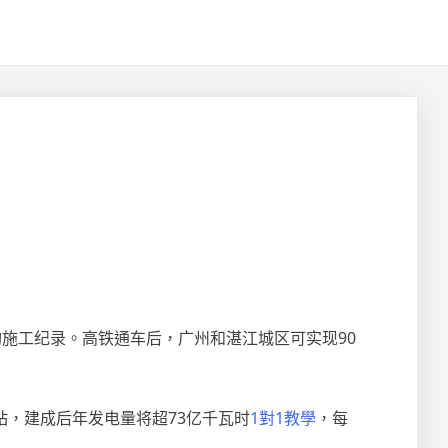
施工纪录。高铁通车后，广州和湛江城区可实现90
站，建成后年发电量将超73亿千瓦时
1對1教學
，每