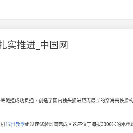
扎实推进_中国网
海底隧道成功贯通，创造了国内独头掘进距离最长的穿海高铁盾构
台机
1對1教學
组过速试验圆满完成。这座位于海拔3300米的水电