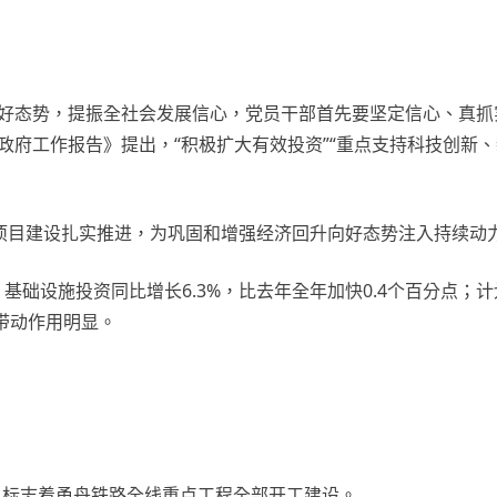
向好态势，提振全社会发展信心，党员干部首先要坚定信心、真
政府工作报告》提出，“积极扩大有效投资”“重点支持科技创新
项目建设扎实推进，为巩固和增强经济回升向好态势注入持续动
，基础设施投资同比增长6.3%，比去年全年加快0.4个百分点
目带动作用明显。
，标志着甬舟铁路全线重点工程全部开工建设。