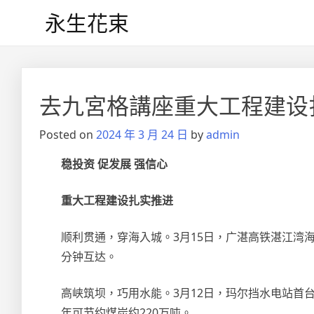
Skip
永生花束
to
content
去九宮格講座重大工程建设
Posted on
2024 年 3 月 24 日
by
admin
稳投资 促发展 强信心
重大工程建设扎实推进
顺利贯通，穿海入城。3月15日，广湛高铁湛江湾
分钟互达。
高峡筑坝，巧用水能。3月12日，玛尔挡水电站首
年可节约煤炭约220万吨。