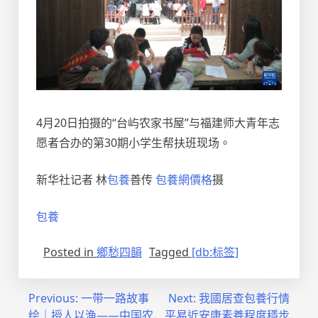
4月20日拍摄的“台屿农家书屋”与福建师大青年志
愿者合办的第30期小学生帮扶班现场。
新华社记者 林
包養
善传
包養網價格
摄
包養
Posted in
鄉愁四韻
Tagged
[db:标签]
文
Previous:
一带一路故事
Next:
我國居查包養行情
绘｜授人以渔——中国农
平易近安康素養程度穩步