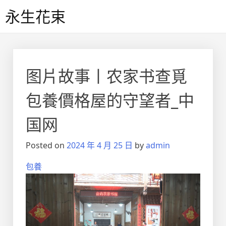
Skip
永生花束
to
content
图片故事丨农家书查覓
包養價格屋的守望者_中
国网
Posted on
2024 年 4 月 25 日
by
admin
包養