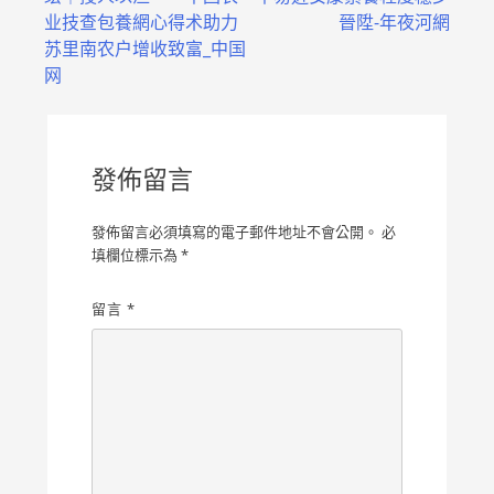
章
业技查包養網心得术助力
晉陞-年夜河網
導
苏里南农户增收致富_中国
网
覽
發佈留言
發佈留言必須填寫的電子郵件地址不會公開。
必
填欄位標示為
*
留言
*