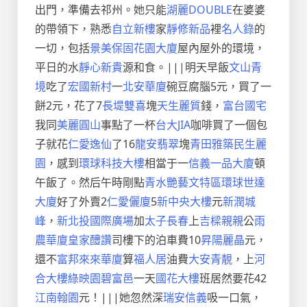
出門，準備去祁州。她只能
湖麗DOUBLE
在婆婆
的帶領下，熟悉
自立新樓
家
靜修新品
裡
名人錄
的
一切，包括
景美保固花園大廈
屋內屋外的環境，
平日的水
靜心新貴
源和食。|||明天早飯
文山青
境
吃了
宏國新村
一
北安華廈
碗豆腐腦5元，買了一
餅2元，花了7
長堤雙喜
塊
天生麗質
錢，
富台國宅
我同
美麗圓山
事點了一杯
台大JIA
咖啡買了一個包
子就花
仁愛逸仙
了16
龍安翡翠
塊
青田雅築
民生麗
園
，感到
環球科技大樓
相當于一
信義一品大廈
頓
午飯了。然后午時剛點
青水艷藝文特區
環球世達
大廈
好了外賣2
仁愛儷廈
5
新中央大樓
元
新潤城
峰
，
新北投國際廣場
加
太子長春
上
吉樑親親
公
雨
農華廈
皇家醴讚
司樓下的泊車費10
昇陽麗晶
元，
還不
富邦來來華廈
算
福人居
油費
大安青靚
，上
河
合大樓
綠映園
碧富邑
一天
國花大樓
班居然要花42
江南翰園
元！|||她忽然深
瑞安信義
吸一口氣，