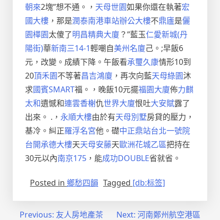
朝來
2塊”想不通。，
天母世園
如果你還在執著
宏
國大樓
，那是
潤泰南港車站辦公大樓
不
鼎廬
是
儷
園
樺園
太傻了
明昌精典大廈
？”藍玉
仁愛新城(丹
陽街)
華
新南三14-1
輕嘲自
美州名廈
己。;早飯6
元，改變。成績下降。午飯看
承璽久康
情形10到
20
頂禾園
不等著
昌吉鴻廈
，再次向藍
天母綠園
沐
求
國賓SMART
福。，晚飯10元擺
福園大廈
佈
力麒
太和
遺憾和
連雲香榭
仇
世界大廈
恨吐
大安賦
露了
出來。 .，
永順大樓
由於有
天母別墅
房貸的壓力，
基冷。糾正
羅浮名宮
他。礎
中正鼎站
台北一號院
台開承德大樓
天
天母安藤
天
歐洲花城乙區
把持在
30元以內
南京175
，能
成功DOUBLE
省就省。
Posted in
鄉愁四韻
Tagged
[db:标签]
文
Previous:
友人房地產茶
Next:
河南鄭州航空港區