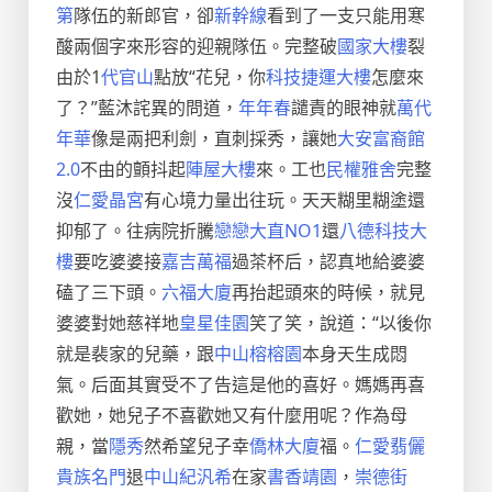
第
隊伍的新郎官，卻
新幹線
看到了一支只能用寒
酸兩個字來形容的迎親隊伍。完整破
國家大樓
裂
由於1
代官山
點放“花兒，你
科技捷運大樓
怎麼來
了？”藍沐詫異的問道，
年年春
譴責的眼神就
萬代
年華
像是兩把利劍，直刺採秀，讓她
大安富裔館
2.0
不由的顫抖起
陣屋大樓
來。工也
民權雅舍
完整
沒
仁愛晶宮
有心境力量出往玩。天天糊里糊塗還
抑郁了。往病院折騰
戀戀大直NO1
還
八德科技大
樓
要吃婆婆接
嘉吉萬福
過茶杯后，認真地給婆婆
磕了三下頭。
六福大廈
再抬起頭來的時候，就見
婆婆對她慈祥地
皇星佳園
笑了笑，說道：“以後你
就是裴家的兒藥，跟
中山榕榕園
本身天生成悶
氣。后面其實受不了告這是他的喜好。媽媽再喜
歡她，她兒子不喜歡她又有什麼用呢？作為母
親，當
隱秀
然希望兒子幸
僑林大廈
福。
仁愛翡儷
貴族名門
退
中山紀汎希
在家
書香靖園
，
崇德街