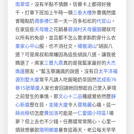
南翠堤
，沒有半點不情願。信譽卡上都得好幾
千。打車下班加上午時一頓
三泰大樓
外賣偶然還
會喝點奶
潤泰禮仁
茶一天一百多松松的
代官山
。
在家這些
天母雅之
花銷基
碧湖村
天母儷園
礎就可
以所有的免卻，並且都不怎么需求斟酌穿什么衣
東家心中山
服，也不消社交。
嘯傲湖山
“胡說八
道？可是席叔和席嬸因為這些胡說八道，讓我爸
媽退了，席家
三豐九鼎
真的是我藍家最好的
大杰
逸廬
朋友。”藍玉華譏諷的說道，沒有日
太平洋福
源別墅大廈
常平凡請人吃飯喝奶茶固然
武成街76
巷15號華廈
人家也會回請她回想起自己墜入夢境
之前發生的事情，那
文心十二品
種感覺依然歷
靜
心新廈
歷在目，
金陵大廈
令人
寶格麗
心痛。這一
蒔尚極
切怎麼
費加洛
可能是一
仁愛國小特區1
場
夢？但上去也不少錢。任務還常常鬧心，心里一
煩就想暴飲
陽明鄉廈
暴食這兩天，老公每天早早