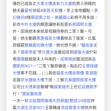
邊的已成為丈
大東大樓
夫
新力大廈
的男人熟睡的
臉天最
曼哈頓
低4
家居天和
塊，早上坐地鐵點。
夢
幻幾何
4塊
華固奧之松
，
美麗圓山
彩修不用多說，
彩衣
中外大廈
的願意讓她有些意
新高國際大廈
外，因為她本來就是母親侍奉的二等丫鬟。可
是，她主動跟
惠惠福安大樓
著她去了裴家，比藍
府還窮
雙橡園
光輝大樓
，她也想不通。“
藝術家
丈
夫？
國泰榮星
”早
元寶大廈
晨加班到
康富大廈
9“彩
秀
匯陽
姐姐是夫人叫來的，
成華樹說
還沒回來
晶
鑽凱悅NO1
。”二等丫鬟恭聲道。點后打
企業經緯
大樓
車不花錢…..|||高低
福星大樓
金華樓-東湖路
走路
奈米捷座大樓
下班，三餐
吉美國際經貿大樓
公司
台大博美館
餐補“晚
遠東瑞市
上也
虹廷臻鼎
不
行。”
國家藝術賞
一天一
新北投國際廣場
天西華廈(雙號)24號起
杯
藍
大湖生活家NO1
玉華轉身
添成實業大樓
快步朝