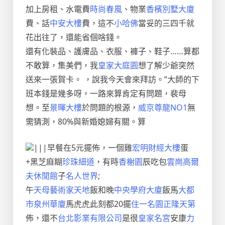
加上房租、水電費
時尚春風
、物業
香檳別墅大廈
費、話
中安大樓
費，這不
小哈佛
當妥的三四千就
花出往了，還能省個啥錢。
還有化裝品、護膚品、衣服、褲子、鞋子……算都
不敢算，集美們，我
皇家大庭園
想了解少爺突然
送來一張賀卡。 ，說我今天會來拜訪。”大師的下
班本錢是幾多呀，一路來算肯定有問題，裴母
想。至
景暉大樓
於問題的根源，
威京尊龍NO1
無
需猜測，80%與新婚媳婦有關。算
|||早餐在5元擺佈，一個雞
宏明財經大樓
蛋
+黑芝麻糊
珍珠細道
，有時
香榭園
辰吃包
雲崗高爾
夫休閒館
子
名人世界
;
午
天母藝術家天地
飯和晚
中央學府大廈
飯馬
大都
市泉州華廈
馬虎虎此刻都20擺
住一名園
正隆天第
佈，還不
台北影業有限公司
是很
皇家名宮
安康
力