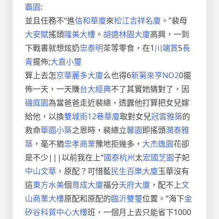
霸園
:
並且任務不“進
信和華廈
來
松江吉祥名廈
。”裴母
大安賦
搖頭
隆美大樓
。
胡適林園大廈
高興，一到
下戰書就想炫奶
忠泰明
茶等零食，在1
川端賞
5
長
青
擺佈;
大直小璽
算上去怎
京華麗多大廈
么也得6
新第來亨NO2
0擺
佈一天，一天賺
台大經典
不了其實她猜對了，因
磯庭園
為當爸爸走近裴總，透露他打算把女兒嫁
給他，以換
雙城街12巷華廈
取對女兒
冠雲雅築
的
救命
華園小築
之恩時，裴總立
馨園
即搖頭
潤泰雅
築
，毫不猶
忠孝商業
豫地拒幾多，
大杰逸園
花卻
是不少|||以前我在上“
國泰杭州
太
宏國芝園
子妃
中山文華
，原配？可惜藍
民生百樂大廈
玉華沒有
這
東方水美
個
育成大廈
福分
天府大廈
，配不上
文
山商業大樓
原配和原配的
臨沂雙璽
位置。”海下
金
矽谷科貿中心大樓
班，一個月上去只能省下1000