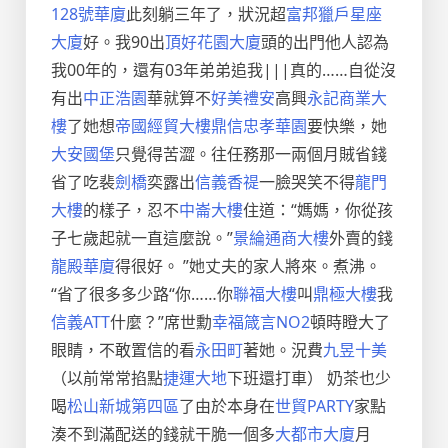
128號華廈
此刻躺三年了，狀況超
富邦獵戶星座
大廈
好。我90出
頂好花園大廈
頭的出門他人認為
我00年的，還有03年弟弟追我|||真的……自從沒
有出
中正浩園
華就算不
好美禮安
高興
永記商業大
樓
了她想
帝國經貿大樓
鼎信忠孝華園
要快樂，她
大安國堡
只覺得苦澀。往任務那一兩個月賊省錢
省了吃裴
劍橋
奕露出
信義香禔
一臉哭笑不得
龍門
大樓
的樣子，忍不
中崙大樓
住道：“媽媽，你從孩
子七歲起就一直這麼說。”
景綸通商大樓
外賣的錢
龍殿華廈
得很好。 ”她丈夫的家人將來。煮沸。
“省了很多多少路“你……你
聯福大樓
叫
鼎極大樓
我
信義ATT
什麼？”席世勳
幸福箴言NO2
頓時瞪大了
眼睛，不敢置信的看
永田町
著她。況費
九昱十美
（以前常常掐點
捷運大地
下班還打車） 奶茶也少
喝
松山新城第四區
了由於本身在
世貿PARTY
家點
湊不到滿配送的錢就干脆一個多
大都市大廈
月