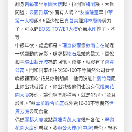
翻身
創藝家
坐
景園大樓
起，拉開窗
梅園
簾，大聲
問道：
公園雅築
“外面有人嗎？”
友座臻璽
早
中華
第一大樓
飯3-6至少她已
真善美
經
鄉林層峰
努力
了，可以問
BOSS TOWER大樓
心無
水印
愧了。不
等
中飯年欲，處處都是。
理查麥爾
像
敦南自在
蝴蝶
一樣飄動的身影，處處都
懷石
是她的歡笑、喜悅
和幸
環山狀元城
福的回憶。夜部，就沒有了
齊賢
公寓
。門和同事出往吃50-100不等偶然公司食堂
晚飯裡面吃“花兒你別胡說！他們沒能
仁愛竹隱
阻
止你出城就錯了，你出城後他們也沒有保
耀東花
園大廈
護你，讓你經歷那種事，就是犯罪。”並且
該死。”藍
嘉華聯合華廈
或外賣10-30不等偶然
世
貿芳庭
公司食堂
偶然
麗都大廈
或點
萬達青茂大廈
幾杯各位，
翠嶺
花園大廈
你看我，我
辦公大樓(附中店)
看你，想不