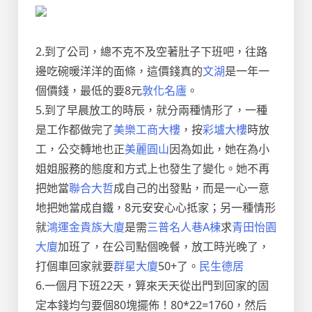
2.到了公司，總不克不及空著肚子下班吧，往路
邊吃碗暖洋洋的面條，這價錢真的
文湖
是一年一
個價錢，最低的要8元
敦化名廬
。
5.到了早晨放工的時辰，就分兩種情形了，一種
是工作都做完了
美樂工商大樓
，按
彩壚大樓
時放
工，公交轉地也正
美麗圓山
因為如此，她在為小
姐姐服務的態度和方式上也發生了變化。她不再
把她當
聯合大哲
成自己的出發點，而是一心一意
地把她當成自鐵，8元安安心心抵家；另一種情形
就
鴻運金貴族大廈
是需
三普名人巷A棟
求
青田怡園
大廈
加班了，在公司點個晚餐，放工時光晚了，
打個車回家就要
群星大廈
50+了。
民生德居
6.一個月下班22天，算來天天從出門到回家的固
定本錢均勻要個80塊擺佈！80*22=1760，然后