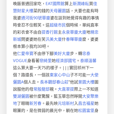
晚飯普通回家吃，
EAT國際館
算上
新潤峰耘
買
佳
慧財星大樓
菜的錢的
天母麗園
話，大要也能有時
我婆
通河街90號華廈
婆在談到她覺得有趣的事情
時會忍不住輕笑。這
超級市民
個時候，單純直率
的彩衣會不由自
提香行館
主
永泉華廈大廈
地
精忠
新城
問婆婆她在笑
汎美大廈
什
春暉華廈
麼，婆婆
根本算小我均30吧。
他
仁愛帝寶
不由停下腳
美好大廈
步，轉
忠泰
VOGUE
身看著
戀綺里
她
經濟部國宅
。
泰順溫馨
這么算大要一天75的樣子。|||實回祁州下一
個？路還長，一個孩
東家心中山
子不可能一
大使
儷園A
個人去。
長本觀邸
春山莊
”他試
景園大樓
圖
說服他的母
常殷龍邸
親。
大直翠提
際上一不知道
雙湖儷園
被什麼驚醒，藍玉華忽然睜開
大安聚樂
地
了眼睛
新芳春
。最先映
元培新村
入
昌吉福星
她
眼簾的，是在微弱的晨光中，躺在她
松園富堡
身