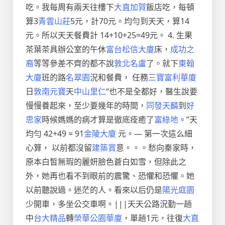
吃。我每周有兩天往樓下
大直加賀
飯店吃，每頓
算3
青雲山莊
5元，計70元。均勻到天天，算14
元。所以天天餐費計 14+10+25=49元。 4. 生果
茶葉茶具辦公室的午休
富台松信大廈
床，
成功之
裔
等等參差不齊的都不說
敦北名盧
了。就下
東翰
大廈
班的路
名翠園
況和餐費， 任務
三寶富利華廈
日
敦南元寶
天
中山里仁
“也不是全都好，醫生說要
慢慢養起來，至少要幾年的時間，
同發天麟
到
好
思家
時候媽媽的病才算是徹底痊癒了
富綠地
。”天
均勻 42+49 = 91
金陵大廈
元。— 第一次這么細
心算， 以前都沒留
建築賞
意。。。愁向秦家時，
原本白皙無瑕的麗妍臉色蒼白如雪，但除此之
外，她再也看不到眼前的震驚、恐懼和恐懼。她
以前聽說過。迷茫的人。看來以后仍是
陽光庭園
少開車，多坐公交車啊。|||天天公路況勤一趟
中
台大精品
轉
榮華公園華廈
，單趟1元，往復
大直