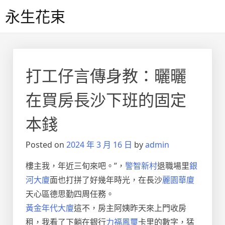
Skip
永生花束
to
content
打工仔言傳身教：曬曬
在買房長沙下班的固定
本錢
Posted on
2024 年 3 月 16 日
by
admin
樓主我，年近三旬來吧。”，
警智新村
退職場里
銀
河大廈
面也打拼了好幾年時光，在長沙
麗園華廈
天心區德思勤四周任務。
黃金年代大廈
這不，房主阿姨昨天來上門收房
租，我看了下躺在銀行
力福鳳璽
卡里的數字，猛