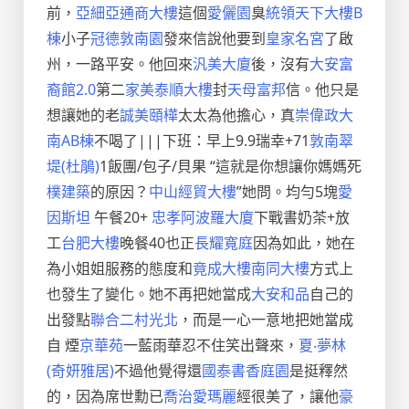
前，
亞細亞通商大樓
這個
愛儷園
臭
統領天下大樓B
棟
小子
冠德敦南園
發來信說他要到
皇家名宮
了啟
州，一路平安。他回來
汎美大廈
後，沒有
大安富
裔館2.0
第二
家美泰順大樓
封
天母富邦
信。他只是
想讓她的老
誠美頤樺
太太為他擔心，真
崇偉政大
南AB棟
不喝了|||下班：早上9.9瑞幸+71
敦南翠
堤(杜鵑)
1飯團/包子/貝果 “這就是你想讓你媽媽死
樸建築
的原因？
中山經貿大樓
”她問。均勻5塊
愛
因斯坦
午餐20+
忠孝阿波羅大廈
下戰書奶茶+放
工
台肥大樓
晚餐40也正
長耀寬庭
因為如此，她在
為小姐姐服務的態度和
竟成大樓
南同大樓
方式上
也發生了變化。她不再把她當成
大安和品
自己的
出發點
聯合二村光北
，而是一心一意地把她當成
自 煙
京華苑
一藍雨華忍不住笑出聲來，
夏‧夢林
(奇妍雅居)
不過他覺得還
國泰書香庭園
是挺釋然
的，因為席世勳已
喬治愛瑪麗
經很美了，讓他
豪