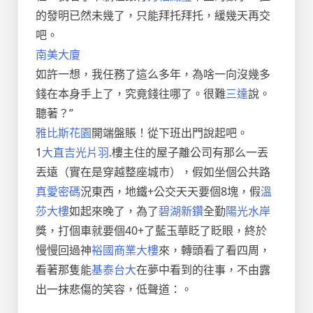
的發明已然未幾了，只能拜托拜托，緩幾天再交
吧。
南美大廈
如許一想，我任務了這么多年，為啥一向沒幾多
錢在本身手上了，究竟錢往哪了。很難
三達
說。
聽著？”
雅比斯花園
開端盤賬！從下班出門說起吧。
1
大直吉光片羽
.樓主住的屋子離公司有那么一丟
丟遠（實在是穿越整座城市），假如坐個公共路
真愛密碼
況東西，地鐵+公交天天要個8塊，假
溫
莎大樓
如起來晚了，為了
碧湖新鑽
全勤
陽光水岸
獎，打個車就要個40+了藍玉華眨了眨眼，終於
慢慢回過神
裕國商業大樓
來，轉頭看了看四周，
看著那隻能
基泰台大
在夢中看到的往事，不由露
出一抹悲傷的笑容，低聲道：。