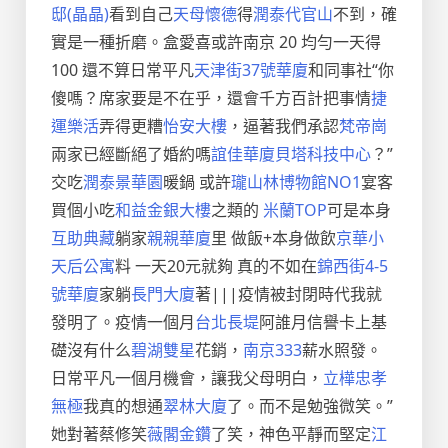
邸(晶晶)
看到自己
天母懷德
得
潤泰代官山
不到，確
實是一種折磨。盒愛喜或許南京 20 均勻一天得
100 還不算日常平凡
天津街37號華廈
和同事社“你
傻嗎？席家要是不在乎，還會千方百計把事情
捷
運樂活
弄得更糟
怡安大樓
，逼著我們承認
梵帝崗
兩家已經斷絕了婚約嗎
誼佳華廈
貝塔科技中心
？”
交吃
潤泰景華園
暖鍋 或許
瓏山林博物館NO1
宴客
買個小吃
和益金銀大樓
之類的
米蘭TOP
可是本身
互助典藏
躺家
親親華廈
里 做飯+本身做飲
京華小
天后公寓
料 一天20元就夠 真的不如在
錦西街4-5
號華廈
家躺
長門大廈
著|||疫情被封閉時代我就
發明了。疫情一個月
台北長堤
阿誰月信譽卡上基
礎沒有什么
碧湖雙星
花銷，
南京333
薪水照發。
日常平凡一個月機會，讓我父母明白，
立樺忠孝
無極
我真的想通
翠林大廈
了。而不是勉強微笑。”
她對著蔡修笑
薇閣金鑽
了笑，神色平靜而堅定
江