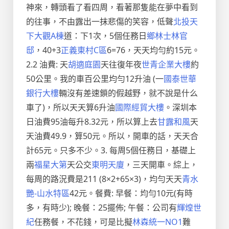
神來，轉頭看了看四周，看著那隻能在夢中看到
的往事，不由露出一抹悲傷的笑容，低聲
北投天
下大觀A棟
道：下1次，5個任務日
鄉林士林官
邸
，40+3
正義東村C區
6=76，天天均勻約15元。
2.2 油費: 天
胡適庭園
天往復年夜
世青企業大樓
約
50公里。我的車百公里均勻12升油 (一
國泰世華
銀行大樓
輛沒有差速鎖的假越野，就不說是什么
車了)，所以天天算6升油
國際經貿大樓
。深圳本
日油費95油每升8.32元，所以算上去
甘露和風
天
天油費49.9，算50元。所以，開車的話，天天合
計65元。只多不少。3. 每周5個任務日，基礎上
兩
福星大第
天公交
東明天廈
，三天開車。綜上，
每周的路況費是211 (8×2+65×3)，均勻天天
青水
艷-山水特區
42元。餐費: 早餐：均勻10元(有時
多，有時少); 晚餐：25擺佈; 午餐：公司有
輝煌世
紀
任務餐，不花錢，可是比擬
林森統一NO1
難