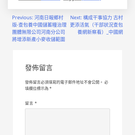
文
Previous:
河南日報鄉村
Next:
構成干事協力 古村
版-查包養中國儲蓄糧治理
更添活氣（干部狀況查包
章
團體無限公司河南分公司
養網新察看）_中國網
導
將增添新產小麥收儲範圍
覽
發佈留言
發佈留言必須填寫的電子郵件地址不會公開。
必
填欄位標示為
*
留言
*