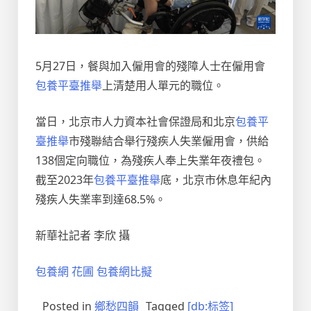
5月27日，餐與加入僱用會的殘障人士在僱用會
包養平臺推舉
上清楚用人單元的職位。
當日，北京市人力資本社會保證局和北京
包養平
臺推舉
市殘聯結合舉行殘疾人失業僱用會，供給
138個定向職位，為殘疾人奉上失業年夜禮包。
截至2023年
包養平臺推舉
底，北京市休息年紀內
殘疾人失業率到達68.5%。
新華社記者 李欣 攝
包養網 花圃
包養網比擬
Posted in
鄉愁四韻
Tagged
[db:标签]