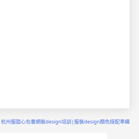
杭州服甜心包養網裝design培訓|服裝design顏色搭配準繩