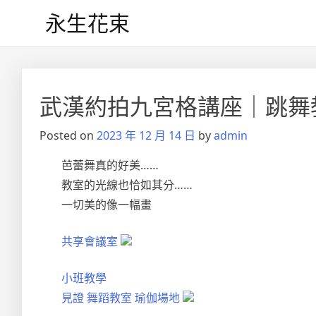
Skip
永生花束
to
content
武漢約拍九宮格講座｜跳舞
Posted on
2023 年 12 月 14 日
by
admin
芭蕾舞真的好美……
教室的光線也恰如其分……
一切美的像一幅畫
共享會議室
小班教學
見證
舞蹈教室
瑜伽場地