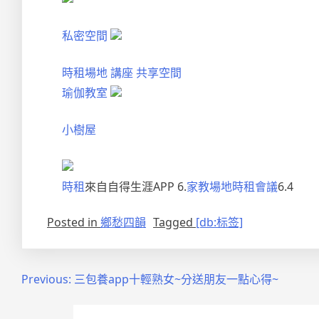
私密空間
時租場地
講座
共享空間
瑜伽教室
小樹屋
時租
來自自得生涯APP 6.
家教場地
時租會議
6.4
Posted in
鄉愁四韻
Tagged
[db:标签]
文
Previous:
三包養app十輕熟女~分送朋友一點心得~
章