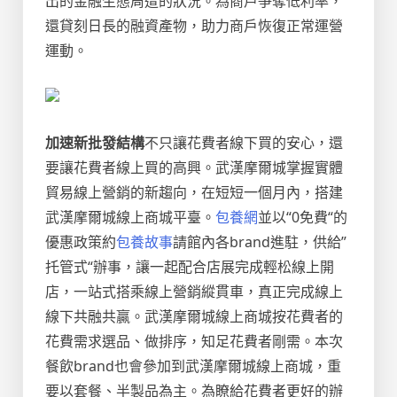
出的金融生態周遭的狀況。為商戶爭奪低利率，
還貸刻日長的融資產物，助力商戶恢復正常運營
運動。
加速新批發結構
不只讓花費者線下買的安心，還
要讓花費者線上買的高興。武漢摩爾城掌握實體
貿易線上營銷的新趨向，在短短一個月內，搭建
武漢摩爾城線上商城平臺。
包養網
並以“0免費“的
優惠政策約
包養故事
請館內各brand進駐，供給”
托管式“辦事，讓一起配合店展完成輕松線上開
店，一站式搭乘線上營銷縱貫車，真正完成線上
線下共融共贏。
武漢摩爾城線上商城按花費者的
花費需求選品、做排序，知足花費者剛需。本次
餐飲brand也會參加到武漢摩爾城線上商城，重
要以套餐、半製品為主。為瞭給花費者更好的辦