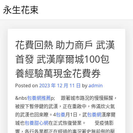
Skip
永生花束
to
content
花費回熱 助力商戶 武漢
首發 武漢摩爾城100包
養經驗萬現金花費券
Posted on
2023 年 12 月 11 日
by
admin
&nbs
包養網推薦
p;
跟著城市路況的慢慢蘇醒，
被按下暫停鍵的武漢，正在重啟中，佈滿炊火氣
的武漢也回來瞭。4
包養
月1日，武
包養網
漢摩爾
城也
包養甜心網
在正式恢復營業。
受疫情影
響，各行各業都正在經過的事況著史無前例的壓