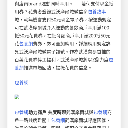
與店內brand運動同時享用。
若何支付現金抵
用券？花費者登錄武漢摩爾城微信商
包養故事
城，就無機會支付50元現金電子券，按運動規定
可在武漢摩爾城介入運動的餐飲商戶享用滿100
抵50元花費券，在批發類商戶享用滿200抵50元
花
包養網
費券，券可疊加應用，詳細應用規定詳
見武漢摩爾城微電子訊號。作為武漢貿易首推的
百萬花費券停工福利，武漢摩爾城將以Z鼎力度
包
養網
推進市場回熱，提振花費的信念。
包養網
包養網
助力商戶 共度時艱
武漢摩爾城與
包養網
商
戶一路共度難關！
包養網
武漢摩爾城呼應國傢、