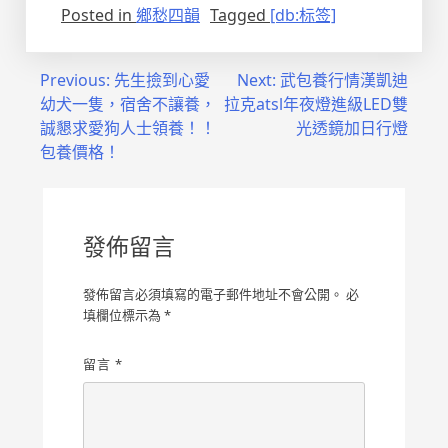
Posted in
鄉愁四韻
Tagged
[db:标签]
文
Previous:
先生撿到心愛
Next:
武包養行情漢凱迪
幼犬一隻，宿舍不讓養，
拉克atsl年夜燈進級LED雙
章
誠懇求愛狗人士領養！！
光透鏡加日行燈
導
包養價格！
覽
發佈留言
發佈留言必須填寫的電子郵件地址不會公開。
必
填欄位標示為
*
留言
*