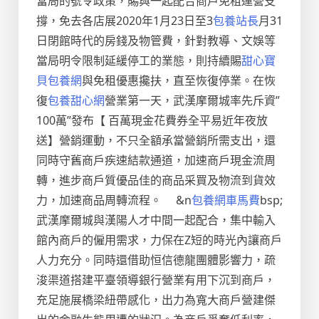
當局的號令政策，賜與一起配合商戶免租運營支
撐，免去各店展2020年1月23日至3
包養站長
月31
日閉館時代的房錢及物管費，針對教導、文娛等
當局明令限制延緩停工的業態，則持續賜
甜心寶
貝包養網
與免租優惠攙扶，直至恢復停業。
在恢
復
包養甜心網
營業第一天，武漢摩爾城率先斥資”
100萬”發布【 百萬現金花費券全平易近年夜放
送】營銷運動，不只全額承當營銷所需支出，還
同時守舊商戶疾速結款通道，加速商戶現金流周
轉，進步商戶質優品佳的商品采買及物流到貨效
力，加速商品周轉流程。
&n
包養網車馬費
bsp;
武漢摩爾城與漢陽人才中間一起配合，集中輸入
館內商戶的僱用需求，力保在Z短的時光內讓商戶
人力充分。同時還借助恒信德龍團體影響力，疏
浚渠道搭建平臺領導銀行營業有用下沉到商戶，
充足施展橋梁紐帶感化，出力為寬大商戶營建傑