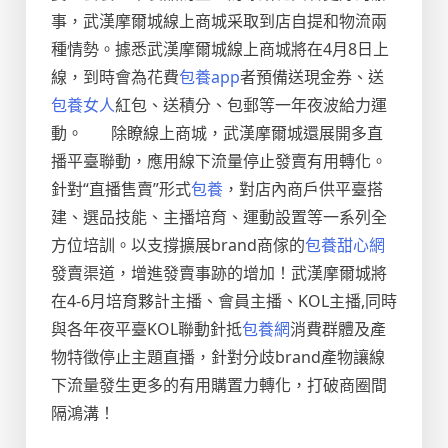
事，武漢摩爾城線上商城采取到店自提和物流兩
種情勢。
據悉武漢摩爾城線上商城將在4月8日上
線，到時會為花費
包養app
者預備送現金券、送
包養女人
紅包、送積分、包郵等一年夜波給力運
動。
除瞭線上商城，武漢摩爾城還展開多直
播平臺聯動，應用線下流量停止發賣有用轉化。
針對“直播售賣”形式
包養
，對店內商戶供平臺搭
建、選品技能、主播培育、運動設置等一系列全
方位培訓。以支撐擴展brand商傢的
包養甜心網
發賣渠道，增進發賣事跡的增加！武漢摩爾城將
在4-6月培育夥計主播、會員主播、KOL主播,同時
與各年夜平臺KOL聯動針抵
包養網
消費群體及產
物特徵停止主題直播，針對分歧brand產物讓線
下流量發生更多的有用購置力轉化，打破商圈間
隔鴻溝！