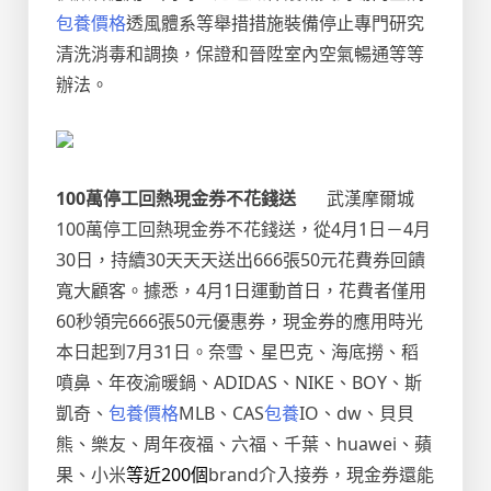
包養價格
透風體系等舉措措施裝備停止專門研究
清洗消毒和調換，保證和晉陞室內空氣暢通等等
辦法。
100
萬停工回熱現金券不花錢送
武漢摩爾城
100萬停工回熱現金券不花錢送，從4月1日－4月
30日，持續30天天天送出666張50元花費券回饋
寬大顧客。據悉，4月1日運動首日，花費者僅用
60秒領完666張50元優惠券，現金券的應用時光
本日起到7月31日。奈雪、星巴克、海底撈、稻
噴鼻、年夜渝暖鍋、ADIDAS、NIKE、BOY、斯
凱奇、
包養價格
MLB、CAS
包養
IO、dw、貝貝
熊、樂友、周年夜福、六福、千葉、huawei、蘋
果、小米
等近200個
brand介入接券，現金券還能