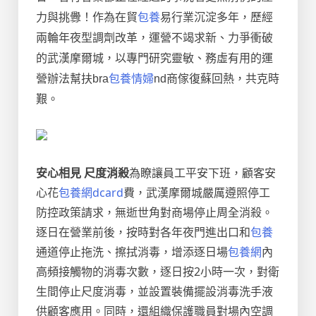
力與挑釁！作為在貿
包養
易行業沉淀多年，歷經
兩輪年夜型調劑改革，運營不竭求新、力爭衝破
的武漢摩爾城，以專門研究靈敏、務虛有用的運
營辦法幫扶bra
包養情婦
nd商傢復蘇回熱，共克時
艱。
安心相見 尺度消殺
為瞭讓員工平安下班，顧客安
心花
包養網dcard
費，武漢摩爾城嚴厲遵照停工
防控政策請求，無逝世角對商場停止周全消殺。
逐日在營業前後，按時對各年夜門進出口和
包養
通道停止拖洗、擦拭消毒，增添逐日場
包養網
內
高頻接觸物的消毒次數，逐日按2小時一次，對衛
生間停止尺度消毒，並設置裝備擺設消毒洗手液
供顧客應用。同時，還組織保護職員對場內空調