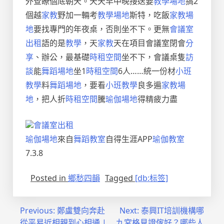
外查瞭個底朝天。天天早中晚接送要
教學場地
搞2
個越
家教
野加一輛考
教學場地
斯特，吃飯
家教場
地
要找專門的年夜桌，否則坐不下。更無
會議室
出租
語的是
教學
，天
家教
天在項目會議室閉會
分
享
、辦公，最基礎
時租空間
坐不下，會議桌隻
訪
談
能
舞蹈場地
坐1
時租空間
6人……統一份材
小班
教學
料
舞蹈場地
，要看
小班教學
良多遍
家教場
地
，把人折
時租空間
騰
瑜伽場地
得精疲力盡
會議室出租
瑜伽場地
來自
舞蹈教室
自得生涯APP
瑜伽教室
7.3.8
Posted in
鄉愁四韻
Tagged
[db:标签]
文
Previous:
鄭盧雙向奔赴
Next:
泰興IT培訓機構哪
從平易近相親到心相通 |
九宮格見證傢好？哪些人