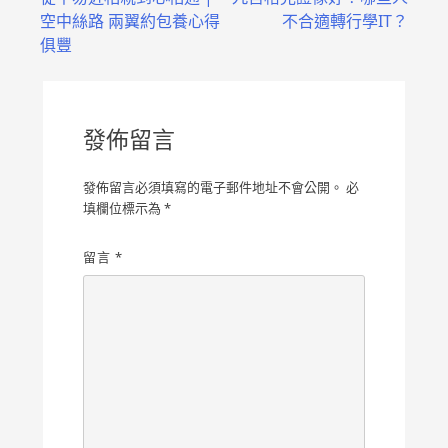
章
空中絲路 兩翼約包養心得
不合適轉行學IT？
導
俱豐
覽
發佈留言
發佈留言必須填寫的電子郵件地址不會公開。
必
填欄位標示為
*
留言
*