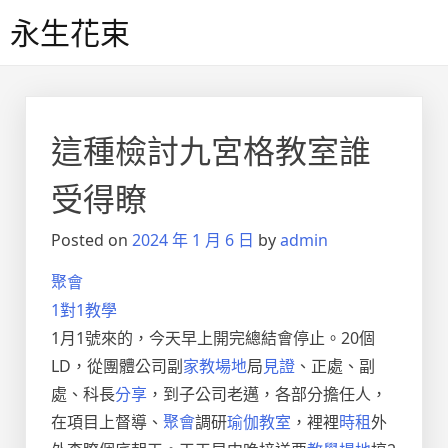
Skip
永生花束
to
content
這種檢討九宮格教室誰
受得瞭
Posted on
2024 年 1 月 6 日
by
admin
聚會
1對1教學
1月1號來的，今天早上開完總結會停止。20個
LD，從團體公司副
家教場地
局
見證
、正處、副
處、科長
分享
，到子公司老邁，各部分擔任人，
在項目上督導、
聚會
調研
瑜伽教室
，裡裡
時租
外