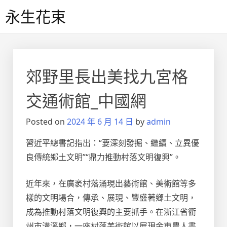
Skip
永生花束
to
content
郊野里長出美找九宮格
交通術館_中國網
Posted on
2024 年 6 月 14 日
by
admin
習近平總書記指出：“要深刻發掘、繼續、立異優
良傳統鄉土文明”“鼎力推動村落文明復興”。
近年來，在廣袤村落涌現出藝術館、美術館等多
樣的文明場合，傳承、展現、豐盛著鄉土文明，
成為推動村落文明復興的主要抓手。在浙江省衢
州市溝溪鄉，一座村落美術館以展現余東農人畫