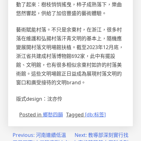
動了起來：樹枝悄悄搖曳，柿子成熟落下，樂曲
悠然響起，供給了加倍豐盛的藝術體驗。
藝術賦能村落。不只是余東村，在浙江，很多村
落在維護和弘揚村落汗青文明的基本上，隨機應
變展開村落文明場館扶植。截至2023年12月底，
浙江省共建成村落博物館692家，此中有擺設
館、文明館，也有很多相似余東村如許的村落美
術館。這些文明場館正日益成為展現村落文明的
窗口和廣受接待的文明brand。
版式design：沈亦伶
Posted in
鄉愁四韻
Tagged
[db:标签]
文
Previous:
河南連續低溫
Next:
教導部深刻實行找