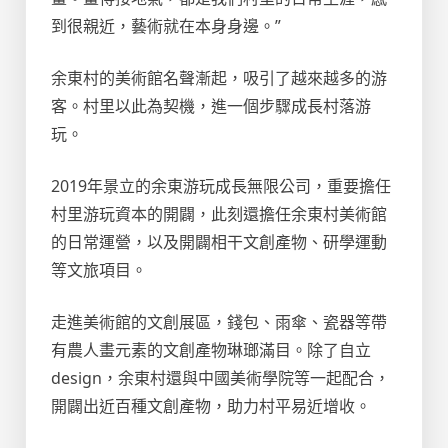
到很親近，藝術就在本身身邊。”
余東村的美術館名聲漸起，吸引了越來越多的游
客。村里以此為契機，進一個步驟成長村落游
玩。
2019年景立的余東游玩成長無限公司，重要擔任
村里游玩資本的開闢，此刻還擔任余東村美術館
的日常運營，以及開闢相干文創產物、研學運動
等文旅項目。
走進美術館的文創展區，錢包、雨傘、瓷器等帶
有農人畫元素的文創產物琳瑯滿目。除了自立
design，余東村還與中國美術學院等一起配合，
開闢出近百種文創產物，助力村平易近增收。