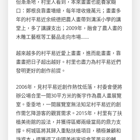
但漸漸地，村里人看到，本來畫畫也能養家糊
口：鄭根良靠畫墻繪，每年增收幾萬元；畫畫多
年的村平易近余統德把農人畫帶到溝溪小學的講
堂上，多了講課支出；2009年，融會了農人畫的
木雕工藝框等工藝品走向市場……
越來越多的村平易近愛上畫畫，進而能畫畫，靠
畫畫把日子超出越好。村里也盡力為村平易近們
發明更好的創作前提。
2006年，見村平易近創作熱忱低落，村委會便將
辦公場合里一間30平方米的衡宇作為農人畫展覽
室。垂垂地，一間展覽室無法知足村平易近的創
作需乞降游客的觀賞需求。2015年，村里有了扶
植美術館的設法，并獲得區鄉兩級當局的鼎力支
撐。柯城區將其歸入重點扶植項目，積極兼顧和
諧資本，還獲得了中國美術家協會等單元的輔