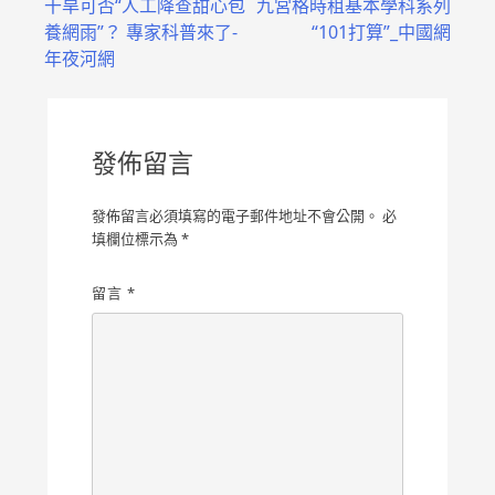
干旱可否“人工降查甜心包
九宮格時租基本學科系列
章
養網雨”？ 專家科普來了-
“101打算”_中國網
導
年夜河網
覽
發佈留言
發佈留言必須填寫的電子郵件地址不會公開。
必
填欄位標示為
*
留言
*