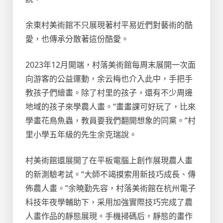
余東村美術館不只展現著村平易近們對藝術的酷
愛，也傳承分散著這份酷愛。
2023年12月開端，村落美術館每周末展開一次面
向游客的公益運動，余云梅也介入此中，手把手
教孩子們繪畫。除了村里的孩子，還有不少周邊
地域的孩子來學農人畫。“畫畫課可好玩了，比來
學畫花鳥魚蟲，教員要我們翻開想象的同黨。”村
里小學五年級的先生余克瑞說。
村美術館還展開了在平板電腦上創作展現農人畫
的新測驗考試。“大師不竭摸索用新技巧成長、傳
佈農人畫。”余曉勤先容，村落美術館在杭州電子
科技年夜學輔助下，采用加強實際技巧完成了農
人畫作品的靜態展現。手機掃碼后，靜態的畫作