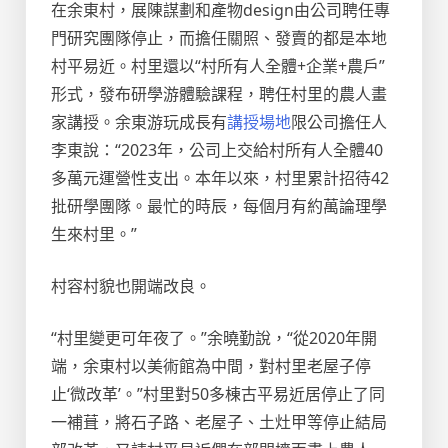
在余東村，展陳謀劃和產物design由公司聘任專
門研究團隊停止，而擔任關照、發賣的都是本地
村平易近。村里還以“村所有人全體+企業+農戶”
形式，發布研學游體驗課程，聘任村里的農人畫
家講授。余東游玩成長有
講授場地
限公司擔任人
李東說：“2023年，公司上交給村所有人全體40
多萬元運營性支出。本年以來，村里累計招待42
批研學團隊。最忙的時辰，每個月有約萬論理學
生來村里。”
村容村貌也開端改良。
“村里變更可年夜了。”余曉勤說，“從2020年開
端，余東村以美術館為中間，對村里老屋子停
止‘微改革’。”村里對50多棟古平易近居停止了同
一補葺，將石子路、老屋子、土灶甲等停止結局