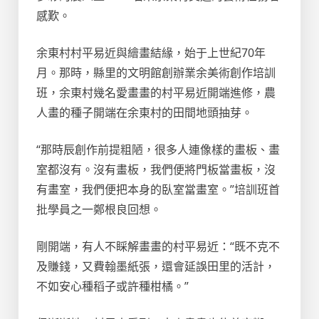
感歎。
余東村村平易近與繪畫結緣，始于上世紀70年
月。那時，縣里的文明館創辦業余美術創作培訓
班，余東村幾名愛畫畫的村平易近開端進修，農
人畫的種子開端在余東村的田間地頭抽芽。
“那時辰創作前提粗陋，很多人連像樣的畫板、畫
室都沒有。沒有畫板，我們便將門板當畫板，沒
有畫室，我們便把本身的臥室當畫室。”培訓班首
批學員之一鄭根良回想。
剛開端，有人不睬解畫畫的村平易近：“既不克不
及賺錢，又費翰墨紙張，還會延誤田里的活計，
不如安心種稻子或許種柑橘。”