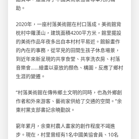
助。
2020年，一座村落美術館在村口落成。美術館背
枕村中羅漢山，建筑面積4200平方米，館里擺設
的美術作品年夜多出自本村村平易近。館躲畫作
的內在的事務，從罕見的田間生孩子休息場景，
到近年來新呈現的共享食堂、共享洗衣房、村落
音樂會……繪畫以豪放的顏色、構圖，反應了鄉村
生涯的變遷。
“村落美術館在傳佈鄉土文明的同時，也為外鄉創
作者和外來游客、藝術家供給了交通的空間。”余
東村黨支部書記余曉勤說。
窮年累月，余東村農人畫家的創作程度不竭進
步。現在，村里曾經有1名中國美協會員、10名