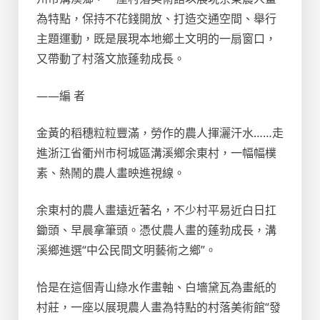
為特點，保持不花錢開放、打造交通空間、舉行
主題運動，既是展現本地鄉土文明的一扇窗口，
又帶動了村落文旅蓬勃成長。
——編 者
金黃的稻穗粒粒豐滿，勞作的農人揮灑汗水……走
進浙江省衢州市柯城區溝溪鄉余東村，一幅幅樸
素、熱鬧的農人畫映進視線。
余東村的農人畫遠近著名，不少村平易近白日扛
鋤頭、早晨拿筆頭。憑仗農人畫的蓬勃成長，溝
溪鄉進選“中公民間文明藝術之鄉”。
恰是在這個青山綠水作畫軸、白墻黛瓦為畫紙的
村莊，一座以展現農人畫為特點的村落美術館“發