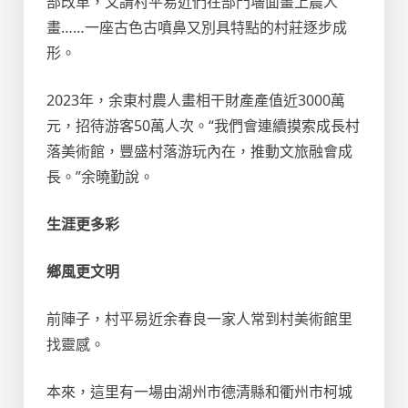
部改革，又請村平易近們在部門墻面畫上農人
畫……一座古色古噴鼻又別具特點的村莊逐步成
形。
2023年，余東村農人畫相干財產產值近3000萬
元，招待游客50萬人次。“我們會連續摸索成長村
落美術館，豐盛村落游玩內在，推動文旅融會成
長。”余曉勤說。
生涯更多彩
鄉風更文明
前陣子，村平易近余春良一家人常到村美術館里
找靈感。
本來，這里有一場由湖州市德清縣和衢州市柯城