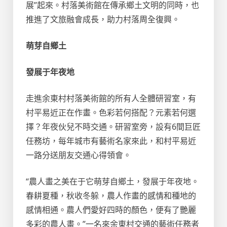
展”起來。村落美術館在傳承鄉土文明的同時，也
推進了文旅融會成長，助力村落周全復興。
萌芽自鄉土
發展于年夜地
走進余東村村落美術館的所有人全體研習室，有
村平易近正在作畫。色彩若何搭配？元素若何選
擇？年夜伙兒不時交通。研習室旁，設有6間巨匠
任務坊，每年城市有藝術名家來此，和村平易近
一路分送朋友交通心得領會。
“農人畫之美在于它萌芽自鄉土，發展于年夜地。
春耕夏種，秋收冬躲，農人作畫的感情和種地的
感情相通。農人們愛好四時的顏色，便有了艷麗
多彩的農人畫。”一名來余東村交通的藝術任務者