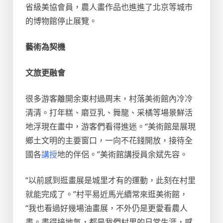
省級美協會員，農人畫作品也進進了北京等城市
的博物館停止展覽。
藝術為契機
文旅更融會
很多游客離開余東村過周末，村落美術館內冷冷
清清。打年糕、磨豆乳、舞龍、采橘等場景鮮活
地浮現在畫中，游客們看得進迷。“美術館是展現
鄉土文明的主要窗口，一向不花錢開放，接待全
國各
講授
地的伴侶。”美術館講授員余斌先容。
“以前感到逛畫展是城里才有的運動，此刻在村里
就能完成了。”村平易近馬光續常來逛美術館，
“我也看過好幾場油畫展，不外仍是更愛看農人
畫。畫得接地氣，都是我們村里的日常生涯，感