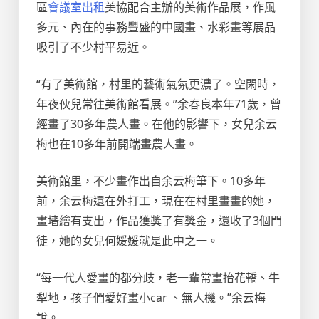
區
會議室出租
美協配合主辦的美術作品展，作風
多元、內在的事務豐盛的中國畫、水彩畫等展品
吸引了不少村平易近。
“有了美術館，村里的藝術氣氛更濃了。空閑時，
年夜伙兒常往美術館看展。”余春良本年71歲，曾
經畫了30多年農人畫。在他的影響下，女兒余云
梅也在10多年前開端畫農人畫。
美術館里，不少畫作出自余云梅筆下。10多年
前，余云梅還在外打工，現在在村里畫畫的她，
畫墻繪有支出，作品獲獎了有獎金，還收了3個門
徒，她的女兒何媛媛就是此中之一。
“每一代人愛畫的都分歧，老一輩常畫抬花轎、牛
犁地，孩子們愛好畫小car 、無人機。”余云梅
說。