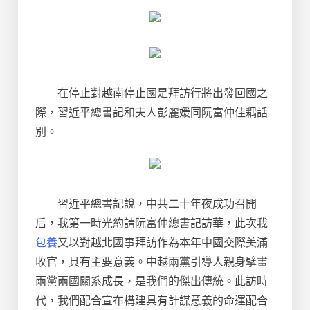
在停止對越南停止國是拜訪行將出發回國之
際，習近平總書記和夫人彭麗媛同阮富仲佳耦話
別。
習近平總書記說，中共二十年夜成功召開
后，我第一時光約請阮富仲總書記訪華，此次我
包養
又以對越北國事拜訪作為本年中國交際美滿
收官，具有主要意義。中越兩黨引導人親身擘畫
兩黨兩國關系成長，是我們的傑出傳統。此訪時
代，我們配合宣布構建具有計謀意義的命運配合