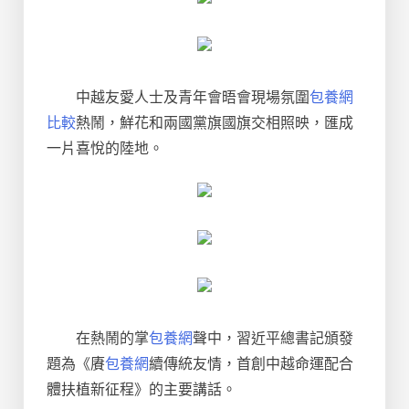
中越友愛人士及青年會晤會現場氛圍
包養網
比較
熱鬧，鮮花和兩國黨旗國旗交相照映，匯成
一片喜悅的陸地。
在熱鬧的掌
包養網
聲中，習近平總書記頒發
題為《賡
包養網
續傳統友情，首創中越命運配合
體扶植新征程》的主要講話。