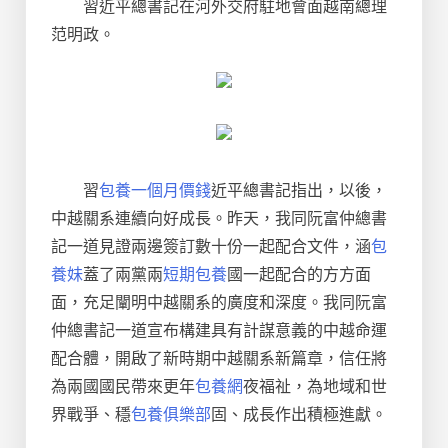
習近平總書記在河外交府駐地會面越南總理
范明政。
習
包養一個月價錢
近平總書記指出，以後，
中越關系連續向好成長。昨天，我同阮富仲總書
記一道見證兩邊簽訂數十份一起配合文件，涵
包
養妹
蓋了兩黨兩
短期包養
國一起配合的方方面
面，充足闡明中越關系的廣度和深度。我同阮富
仲總書記一道宣布構建具有計謀意義的中越命運
配合體，開啟了新時期中越關系新篇章，信任將
為兩國國民帶來更年
包養網
夜福祉，為地域和世
界戰爭、穩
包養俱樂部
固、成長作出積極進獻。