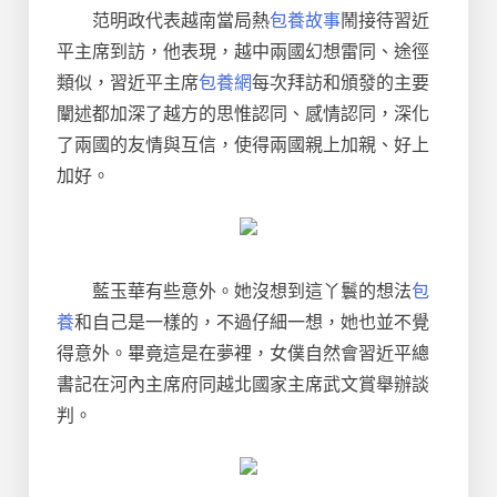
范明政代表越南當局熱
包養故事
鬧接待習近
平主席到訪，他表現，越中兩國幻想雷同、途徑
類似，習近平主席
包養網
每次拜訪和頒發的主要
闡述都加深了越方的思惟認同、感情認同，深化
了兩國的友情與互信，使得兩國親上加親、好上
加好。
藍玉華有些意外。她沒想到這丫鬟的想法
包
養
和自己是一樣的，不過仔細一想，她也並不覺
得意外。畢竟這是在夢裡，女僕自然會習近平總
書記在河內主席府同越北國家主席武文賞舉辦談
判。