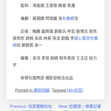
監制：馮俊揚 王建華 韓墨 魚瀾
兼顧：蔣國鵬 閆珺巖 孫
包養網
浩
記者：鞠鵬 龐興雷 劉衛兵 申宏 殷博古 宿亮
張崇防 趙嫣 孫奕 林昊 孫浩 劉鍇 李
甜心寶貝包養
網
勍 鄭開君 孫一
編纂：孫浩 李琰 趙嫣 程年夜雨 王玉玨 徐力
宇
新華社國際部 攝影部結合出品
Posted in
鄉愁四韻
Tagged
[db:标签]
文
Previous:
自貿實驗約包
Next:
近鏡頭 | 總書記書