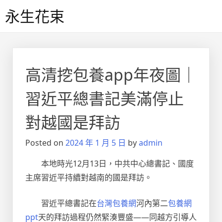
Skip
永生花束
to
content
高清挖包養app年夜圖｜
習近平總書記美滿停止
對越國是拜訪
Posted on
2024 年 1 月 5 日
by
admin
本地時光12月13日，中共中心總書記、國度
主席習近平持續對越南的國是拜訪。
習近平總書記在
台灣包養網
河內第二
包養網
ppt
天的拜訪過程仍然緊湊豐盛——同越方引導人