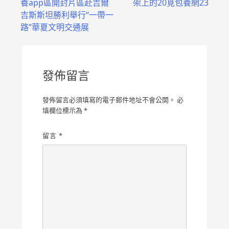
養app區開封片區赴吉爾
架上的20覓包養網23
章
吉斯斯坦勝利舉行“一帶一
導
路”華夏文明交通展
覽
發佈留言
發佈留言必須填寫的電子郵件地址不會公開。
必
填欄位標示為
*
留言
*