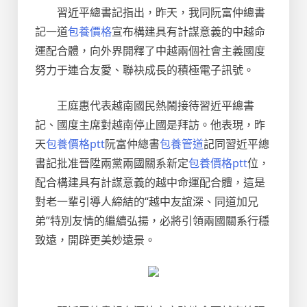
習近平總書記指出，昨天，我同阮富仲總書
記一道
包養價格
宣布構建具有計謀意義的中越命
運配合體，向外界開釋了中越兩個社會主義國度
努力于連合友愛、聯袂成長的積極電子訊號。
王庭惠代表越南國民熱鬧接待習近平總書
記、國度主席對越南停止國是拜訪。他表現，昨
天
包養價格ptt
阮富仲總書
包養管道
記同習近平總
書記批准晉陞兩黨兩國關系新定
包養價格ptt
位，
配合構建具有計謀意義的越中命運配合體，這是
對老一輩引導人締結的“越中友誼深、同道加兄
弟”特別友情的繼續弘揚，必將引領兩國關系行穩
致遠，開辟更美妙遠景。