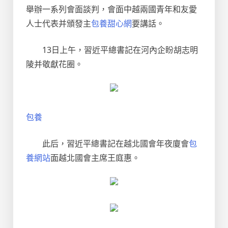
舉辦一系列會面談判，會面中越兩國青年和友愛
人士代表并頒發主
包養甜心網
要講話。
13日上午，習近平總書記在河內企盼胡志明
陵并敬獻花圈。
包養
此后，習近平總書記在越北國會年夜廈會
包
養網站
面越北國會主席王庭惠。