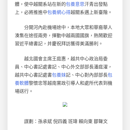
體，使中越關系站在新的
包養意思
汗青出發點
上，必將推進中
包養網心得
越關系邁上新臺階。
分開河內赴機場途中，本地大眾和華裔華人
湊集在途徑兩旁，揮動中越兩國國旗，熱鬧歡迎
習近平總書記，并慶祝拜訪獲得美滿勝利。
越北國會主席王庭惠，越共中心政治局委
員、中心書記處書記、中心外交部部長潘庭濯，
越共中心書記處書
包養妹
記、中心對內部部長
包
養軟體
黎懷忠等越南黨政引導人和處所代表到機
場送行。
謀劃：孫承斌 倪四義 班瑋 賴向東 鄒聲文