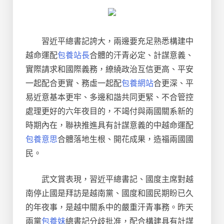
習近平總書記誇大，兩邊要充足熟悉構建中
越命運配
包養站長
合體的汗青必定、計謀意義、
實際請求和國際義務，繚繞政治互信更高、平安
一起配合更實、務虛一起配
包養網站
合更深、平
易近意基本更牢、多邊和諧共同更緊、不合管控
處理更好的六年夜目的，不竭付與兩國關系新的
時期內在，聯袂推進具有計謀意義的中越命運配
包養意思
合體落地生根、開花成果，造福兩國國
民。
武文賞表現，習近平總書記、國度主席對越
南停止國是拜訪是越南黨、國度和國民期盼已久
的年夜事，是越中關系中的嚴重汗青事務。昨天
兩黨
包養妹
總書記分歧批准，配合構建具有計謀