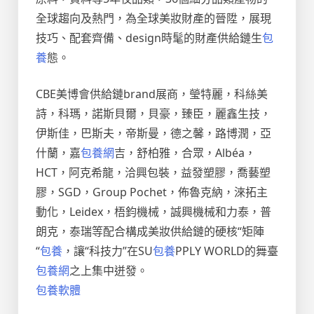
全球趨向及熱門，為全球美妝財產的晉陞，展現
技巧、配套齊備、design時髦的財產供給鏈生
包
養
態。
CBE美博會供給鏈brand展商，瑩特麗，科絲美
詩，科瑪，諾斯貝爾，貝豪，臻臣，麗鑫生技，
伊斯佳，巴斯夫，帝斯曼，德之馨，路博潤，亞
什蘭，嘉
包養網
吉，舒柏雅，合眾，Albéa，
HCT，阿克希龍，洽興包裝，益發塑膠，喬藝塑
膠，SGD，Group Pochet，佈魯克納，淶拓主
動化，Leidex，梧鈞機械，誠興機械和力泰，普
朗克，泰瑞等配合構成美妝供給鏈的硬核“矩陣
“
包養
，讓“科技力”在SU
包養
PPLY WORLD的舞臺
包養網
之上集中迸發。
包養軟體