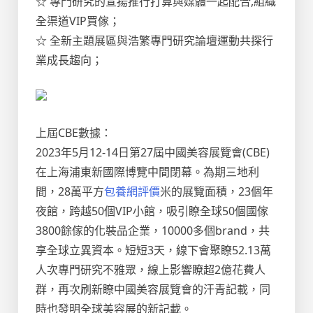
☆ 專門研究的宣揚推行打算與媒體一起配合,組織
全渠道VIP買傢；
☆ 全新主題展區與浩繁專門研究論壇運動共探行
業成長趨向；
上屆CBE數據：
2023年5月12-14日第27屆中國美容展覽會(CBE)
在上海浦東新國際博覽中間閉幕。為期三地利
間，28萬平方
包養網評價
米的展覽面積，23個年
夜館，跨越50個VIP小館，吸引瞭全球50個國傢
3800餘傢的化裝品企業，10000多個brand，共
享全球立異資本。短短3天，線下會聚瞭52.13萬
人次專門研究不雅眾，線上影響瞭超2億花費人
群，再次刷新瞭中國美容展覽會的汗青記載，同
時也發明全球美容展的新記載。