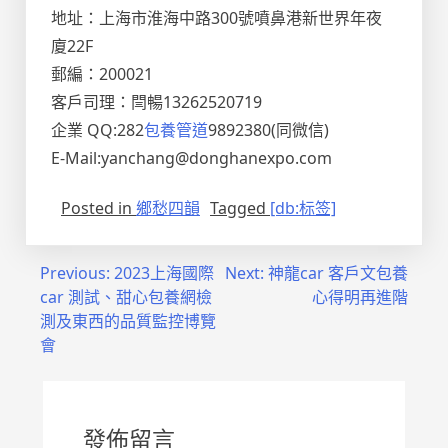
地址：上海市淮海中路300號噴鼻港新世界年夜
廈22F
郵編：200021
客戶司理：閆暢13262520719
企業 QQ:282
包養管道
9892380(同微信)
E-Mail:yanchang@donghanexpo.com
Posted in
鄉愁四韻
Tagged
[db:标签]
文
Previous:
2023上海國際
Next:
神龍car 客戶文包養
car 測試、甜心包養網檢
心得明再進階
章
測及東西的品質監控博覽
導
會
覽
發佈留言