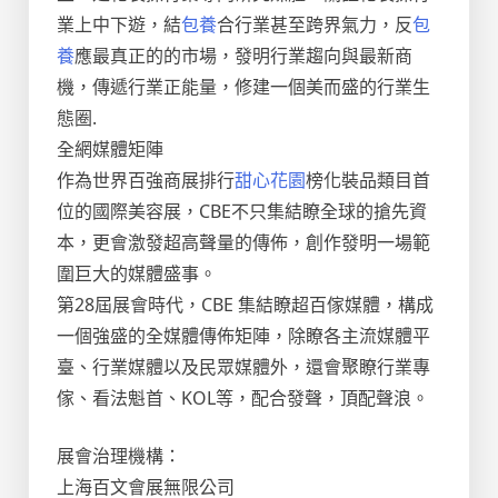
業上中下遊，結
包養
合行業甚至跨界氣力，反
包
養
應最真正的的市場，發明行業趨向與最新商
機，傳遞行業正能量，修建一個美而盛的行業生
態圈.
全網媒體矩陣
作為世界百強商展排行
甜心花園
榜化裝品類目首
位的國際美容展，CBE不只集結瞭全球的搶先資
本，更會激發超高聲量的傳佈，創作發明一場範
圍巨大的媒體盛事。
第28屆展會時代，CBE 集結瞭超百傢媒體，構成
一個強盛的全媒體傳佈矩陣，除瞭各主流媒體平
臺、行業媒體以及民眾媒體外，還會聚瞭行業專
傢、看法魁首、KOL等，配合發聲，頂配聲浪。
展會治理機構：
上海百文會展無限公司