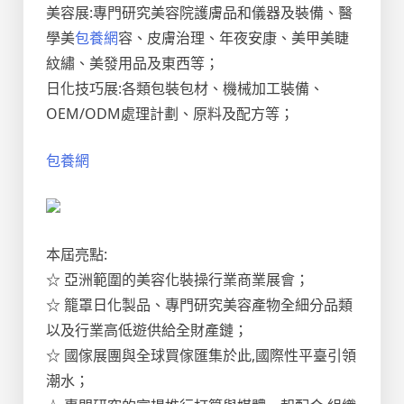
美容展:專門研究美容院護膚品和儀器及裝備、醫
學美
包養網
容、皮膚治理、年夜安康、美甲美睫
紋繡、美發用品及東西等；
日化技巧展:各類包裝包材、機械加工裝備、
OEM/ODM處理計劃、原料及配方等；
包養網
本屆亮點:
☆ 亞洲範圍的美容化裝操行業商業展會；
☆ 籠罩日化製品、專門研究美容產物全細分品類
以及行業高低遊供給全財產鏈；
☆ 國傢展團與全球買傢匯集於此,國際性平臺引領
潮水；