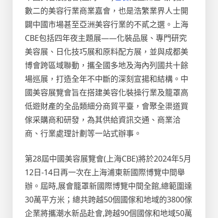
數二的美容行業商業嘉會，也是浩繁業界人士開
闢中國市場甚至亞洲美容行業的不貳之選。上海
CBE包括四年夜主題展——化裝品展、專門研究
美容展、日化技巧展和原料配方展，並與成都美
博會跨區域聯動，攜全國多地及海內列國共十餘
場巡展，打造全年不中斷的深刻宣揚和結構。中
國美容展覽會旨在搭建美容化裝操行業及籠罩高
低遊財產的全品類細分商貿平臺，會聚全渠道買
傢采購商和研發，為其供給資訊交通、商業洽
商、行業處理計劃等一站式辦事。
第28屆中國美容展覽會(上海CBE)將於2024年5月
12日-14日再一次在上海浦東新國際博覽中間舉
辦。屆時,展會籠罩新國際博覽中間全館,總範圍達
30萬平方米；總共跨越50個國傢和地域的3800傢
企業將攜潮水新品赴會,跨越90個國傢和地域50萬