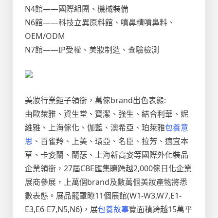
N4館——國際組團、機械裝備
N6館——科技立異原料館、噴鼻精噴鼻料、
OEM/ODM
N7館——IP受權、美妝制造、查驗檢測
美妝行業鉅子領銜，萬傢brand出色表態:
由歐萊雅、資生堂、寶潔、強生、結合利華、妮
維雅、上海傢化、伽藍、澳希亞、珀萊雅
包養意
思
、百雀羚、上美、環亞、名臣、拉芳、適宜本
草、卡姿蘭、蘭瑟、上海新高姿等國際外化裝品
企業領銜，27屆CBE匯集瞭跨越2,000傢日化企業
展商參展，上萬個brand及數萬個美妝產物將悉
數表態。展品籠罩瞭11個展館(W1-W3,W7,E1-
E3,E6-E7,N5,N6)，展
包養故事
覽面積跨越15萬平