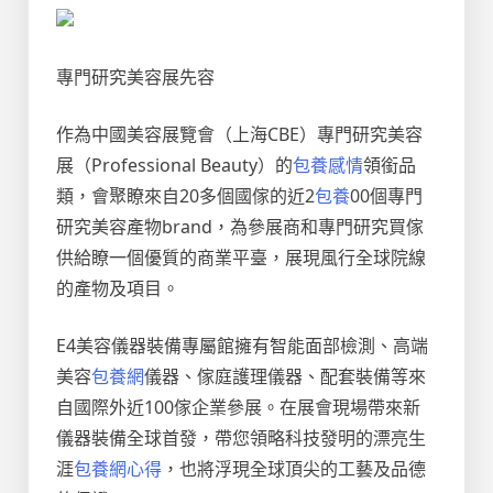
專門研究美容展先容
作為中國美容展覽會（上海CBE）專門研究美容
展（Professional Beauty）的
包養感情
領銜品
類，會聚瞭來自20多個國傢的近2
包養
00個專門
研究美容產物brand，為參展商和專門研究買傢
供給瞭一個優質的商業平臺，展現風行全球院線
的產物及項目。
E4美容儀器裝備專屬館擁有智能面部檢測、高端
美容
包養網
儀器、傢庭護理儀器、配套裝備等來
自國際外近100傢企業參展。在展會現場帶來新
儀器裝備全球首發，帶您領略科技發明的漂亮生
涯
包養網心得
，也將浮現全球頂尖的工藝及品德