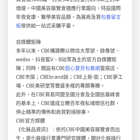
增速。中國美容展覽會適應行業趨向，特設國際
年夜安康、醫學美容品類，為展商及買
包養留言
板
傢供給一站式采購平臺。
自媒體矩陣
多年以來，CBE構建瞭以微信大眾號、錄像號、
weibo、抖音藍V、B站等為主的官方自媒體矩
陣；同時，開設有CBE
甜心寶貝包養網
雲探店、
CBE市探；CBEbrand說；CBE上新·妝；CBE夢工
場、CBE美研堂等豐盛多樣的專題專欄。
此外，在CBE貿易同盟全國分會及全國巡展峰會
的基本上，CBE還成立瞭百年夜私域微信社群，
停止精準的傳佈和商貿對接辦事。
CBE官方媒體
《化裝品資訊》：依托CBE中國美容展覽會而出
生，是化裝操行業專門研究媒體，關註化裝操行