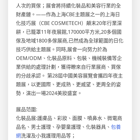
人次的買傢；展會將持續化裝品和美容行業的全
財產鏈。——作為上海CBE主題展之一的上海日
化技巧展（CBE COSMETECH）顛末20年行業深
耕，已籠罩11年夜展館,170000平方米,20多個國
傢及地域1800多傢展商,已然成為全球範圍的日化
技巧供給主題展。同時,展會一向努力於為
OEM/ODM、化裝品原料、包裝、機械裝備等企
業供給的處理計劃，獲得瞭來自行業展商、買傢
的分歧承認。 第28屆中國美容展覽會攜四年夜主
題展，以更國際、更成熟、更威望、更周全的姿
勢，演出一場2024美妝盛宴。
展品范圍:
化裝品展:護膚品、彩妝、面膜、噴鼻水、微電商
品名、男士護理、孕嬰童護理、化裝器具、
包養
網
洗濯及小我護理用品等；