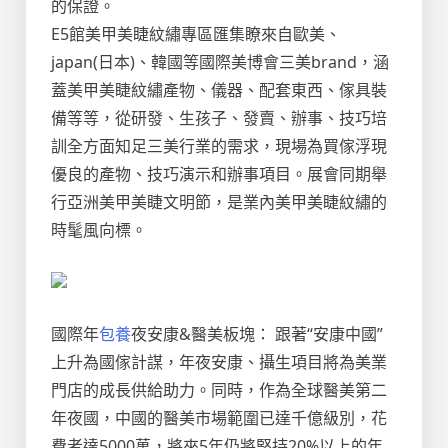
的保證。
E5館美甲美睫紋繡專區匯集瞭來自歐美、
japan(日本)、韓國等國際美博會三美brand，涵
蓋美甲美睫紋繡產物、儀器、配套東西、傢具裝
備等等，從研發、生孩子、發賣、辦事、技巧培
訓全方面知足三美行業的需求，現場為買傢浮現
優良的產物、技巧演示和辦事項目。展會同期舉
行亞洲美甲美睫文明節，是業內美甲美睫紋繡的
時髦風向標。
國際年
包養
夜安康&醫美板塊： 跟著“安康中國”
上升為國傢計謀，年夜安康、攝生項目將為美業
門店的成長供給助力。同時，作為全球醫美第二
年夜國，中國的醫美市場範圍已達千億級別，花
費者達5000萬，將來5年仍將堅持20%以上的年