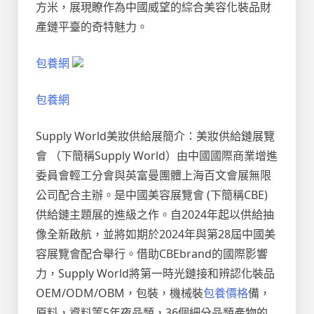
方米，展現瞭作為中國威望的綜合美容化裝品財
產鏈平臺的奇特魅力。
包養網
包養網
Supply World美妝供給展簡介：美妝供給鏈展覽
會 （下簡稱Supply World）由中國國際商業增進
委員會輕工分會與英富曼團體上海百文會展無限
公司配合主辦。是中國美容展覽會 (下簡稱CBE)
供給鏈主題展的進級之作。自2024年起以供給抽
像全新啟航，並將如期於2024年與第28屆中國美
容展覽會配合舉行。借助CBEbrand的國際影響
力，Supply World將第一時光鏈接和辨認化裝品
OEM/ODM/OBM，包裝，機械裝
包養價格
備，
原料，資料等5年夜品類，36個細分品類產物的