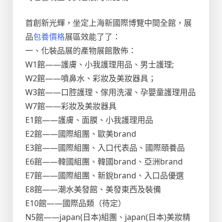
首創新光輝，坐定上海新國際博覽中間全館，展
品
包養價格
展區效能了了：
一、化裝品展的產物展館散佈：
W1館——護膚、小我護理用品、男士護理;
W2館——噴鼻水、彩妝及美妝器具；
W3館——口腔護理、傢用洗濯、孕嬰童護理用品
W7館——彩妝及美妝器具
E1館——護膚、面膜、小我護理用品
E2館——國際組團、歐美brand
E3館——國際組團、入口代表品、國際頤養品
E6館——韓國組團、韓國brand、亞洲brand
E7館——國際組團、新銳brand、入口品優選
E8館——潮水美發館、美發東西及裝備
E10館——國際品類（待定）
N5館——japan(日本)組團、japan(日本)美妝精